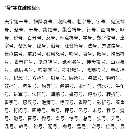
“号”字在结尾组词
天字第一号、擗踊哀号、泡病号、老字号、字号、鬼哭神
号、悲号、干号、集结号、集合符号、行号、画句号、鸣
号、税号、百分号、怒号、标点符号、学号、数字信号、皇
字号、备案号、缢号、溢号、注音符号、法号、方波信号、
模拟信号、重彩号、狂风怒号、啼号、哀号、叹号、推出符
号、表音符号、鬼泣神号、砥砺名号、神母夜号、山西票
号、砥厉名号、筛锣掌号、提铃喝号、虎啸狼号、电报挂
号、纪念号、方括号、银星号、圆括号、鸬鷀号、物料号、
双挂号、考生号、约等号、鸬鹚号、永恒号、流水号、牛角
号、进军号、法国号、海鹏号、婚符号、蹲小号、转折号、
省字号、感叹号、泡病号、惊叹号、省略号、破折号、着重
号、打问号、画等号、鬼号、押号、邑号、末号、牲号、烧
号、噭号、晋号、微号、皇号、惊号、总号、疾号、天号、
混号、敕号、跳号、赐号、禅号、易号、宠号、位号、显