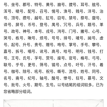
号、坐号、郡号、特号、黄号、崩号、拔号、耳号、舷号、
浑号、嗁号、配号、召号、惕号、涣号、贱号、洋号、治
号、顶号、攒号、越号、缸号、窃号、禁号、祭号、齍号、
谛号、屏号、币号、登号、禺号、冗号、兵号、题号、革
号、政号、神号、本号、戎号、鸿号、门号、撇号、心号、
哭号、栋号、啾号、烦号、号号、排号、唛号、嘂号、虚
号、起号、升号、贵号、赠号、咆号、掌号、手号、攀号、
嘉号、拆号、唱号、讹号、高号、哈号、明号、钱号、打
号、王号、氏号、孚号、赏号、座号、官号、格号、弓号、
联号、乎号、更号、筛号、锡号、点号、吁号、汗号、着
号、枷号、除号、吼号、祝号、嘶号、流号、姓号、同号、
名号、斋号、纪号、轴号、酸号、惨号、狂号、慕号、文
号、批号、火号、期号、生号。以号结尾的组词较多，已为
您省略部分组词。