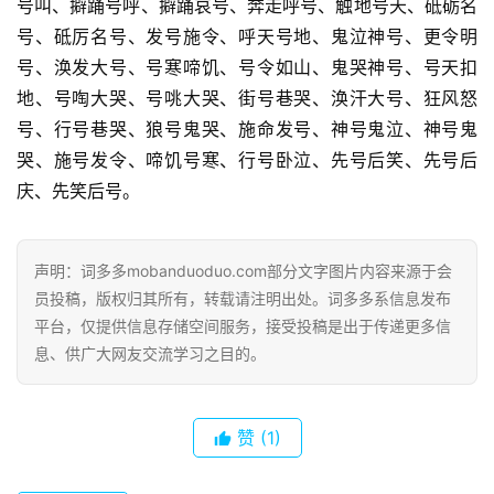
常
号叫、擗踊号呼、擗踊哀号、奔走呼号、触地号天、砥砺名
登录
注册
用
号、砥厉名号、发号施令、呼天号地、鬼泣神号、更令明
贺
号、涣发大号、号寒啼饥、号令如山、鬼哭神号、号天扣
词
地、号啕大哭、号咷大哭、街号巷哭、涣汗大号、狂风怒
号、行号巷哭、狼号鬼哭、施命发号、神号鬼泣、神号鬼
网
哭、施号发令、啼饥号寒、行号卧泣、先号后笑、先号后
络
庆、先笑后号。
热
词
声明：词多多mobanduoduo.com部分文字图片内容来源于会
电
员投稿，版权归其所有，转载请注明出处。词多多系信息发布
影
平台，仅提供信息存储空间服务，接受投稿是出于传递更多信
台
息、供广大网友交流学习之目的。
词
其
赞
(1)
他
词