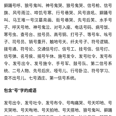
页
擗踊号呼、狼号鬼叫、神号鬼哭、狼号鬼哭、信号枪、信号
旗、风号雨泣、啼饥号寒、行号巷哭、风号浪吼、擗踊号
好
叫、马王堆一号汉墓帛画、街号巷哭、先号后笑、水手号
词
子、呼天号地、神号鬼泣、对号入座、电话号码、病号饭、
好
寒号虫、查号台、挂号员、高号铜、打号子、等号车、吆号
句
子、司号员、销号重开、触地号天、纤夫号子、符号逻辑、
拨号通、符号论、交通信号灯、信号工、挂号信、信号灯、
经
信号弹、名号侯、摇号午休、施号发令、发号吐令、发号布
典
令、发号出令、发号施令、手号军、鼓号队、第二信号系
歌
词
统、二号人物、先号后庆、哑号儿、行号卧泣、符号学习、
查不出号儿、七号酒庄、第一信号系统。
古
包含“号”字的成语
今
诗
发号出令、发号吐令、发号布令、号啕痛哭、号天叩地、号
词
天哭地、号天啕地、号天拍地、号天搭地、狼号鬼叫、擗踊