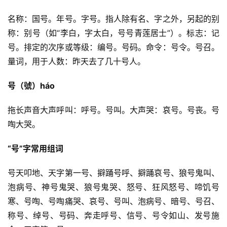
名称：国号。年号。字号。指人除有名、字之外，另起的别
称：别号（如“李白，字太白，号号青莲居士”）。标志：记
号。排定的次序或等级：编号。号码。命令：号令。号召。
量词，用于人数：昨天去了几十号人。
号（號）háo
拖长声音大声呼叫：呼号。号叫。大声哭：哀号。号丧。号
啕大哭。
“号”字常用组词
号天叩地、天字第一号、擗踊号呼、擗踊哀号、狼号鬼叫、
泡病号、神号鬼哭、狼号鬼哭、怒号、狂风怒号、啼饥号
寒、号啕、号啕痛哭、哀号、号叫、泡病号、暗号、号召、
称号、绰号、号码、奔走呼号、信号、号令如山、发号施