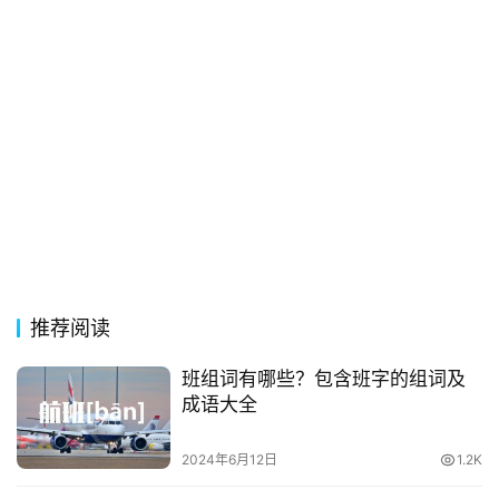
典
歌
词
古
今
诗
词
常
登录
注册
用
贺
推荐阅读
词
班组词有哪些？包含班字的组词及
网
成语大全
络
热
2024年6月12日
1.2K
词