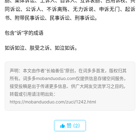
肠、集体诉讼、上诉人、自诉人、互诉衷肠、占用诉权、共
同诉讼、公诉人、不诉离殇、无力诉说、申诉无门、起诉
书、附带民事诉讼、民事诉讼、刑事诉讼。
包含“诉”字的成语
如诉如泣、肤受之诉、如泣如诉。
声明：本文由作者“长袖善伍”原创，在词多多首发，版权归其
所有。词多多mobanduoduo.com仅提供信息存储空间服务，
接受投稿是出于传递更多信息、供广大网友交流学习之目的。
转载或引用请注明出处：
https://mobanduoduo.com/zuci/1242.html
赞
(2)