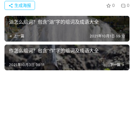
生成海报
0
0
汹怎么组词？包含“汹”字的组词及成语大全
上一篇
2021年10月1日 09:12
作怎么组词？包含“作”字的组词及成语大全
2021年10月3日 09:11
下一篇
首
页
好
词
好
句
经