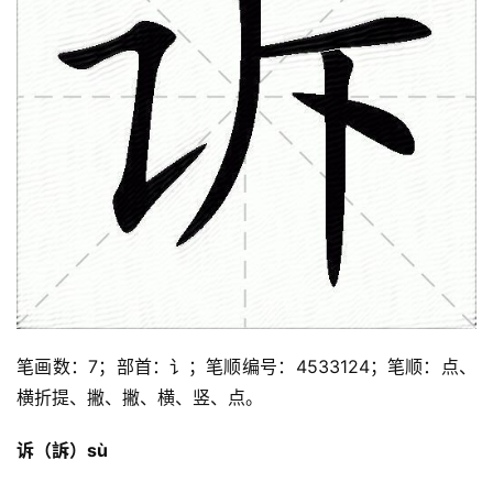
笔画数：7；部首：讠；笔顺编号：4533124；笔顺：点、
横折提、撇、撇、横、竖、点。
诉（訴）sù