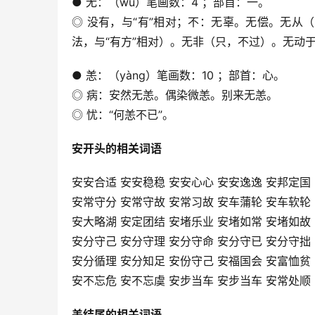
● 无：（wú）笔画数：4 ；部首：一。
◎ 没有，与“有”相对；不：无辜。无偿。无
法，与“有方”相对）。无非（只，不过）。无动
● 恙：（yàng）笔画数：10 ；部首：心。
◎ 病：安然无恙。偶染微恙。别来无恙。
◎ 忧：“何恙不已”。
安开头的相关词语
安安合适 安安稳稳 安安心心 安安逸逸 安邦定国
安常守分 安常守故 安常习故 安车蒲轮 安车软轮
安大略湖 安定团结 安堵乐业 安堵如常 安堵如故
安分守己 安分守理 安分守命 安分守已 安分守拙
安分循理 安分知足 安份守己 安福国会 安富恤贫
安不忘危 安不忘虞 安步当车 安步当车 安常处顺
恙结尾的相关词语