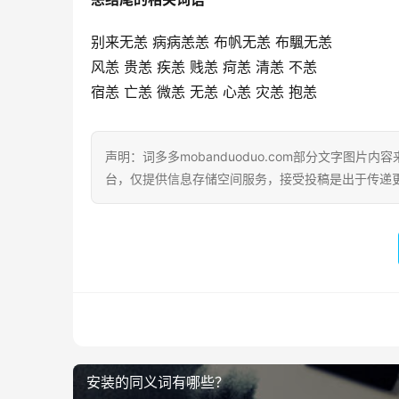
别来无恙 病病恙恙 布帆无恙 布颿无恙
风恙 贵恙 疾恙 贱恙 疴恙 清恙 不恙
宿恙 亡恙 微恙 无恙 心恙 灾恙 抱恙
声明：词多多mobanduoduo.com部分文字图
台，仅提供信息存储空间服务，接受投稿是出于传递
安装的同义词有哪些？