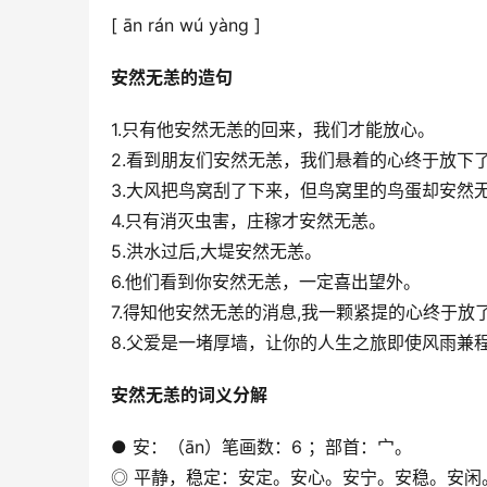
[ ān rán wú yàng ]
安然无恙的造句
1.只有他安然无恙的回来，我们才能放心。
2.看到朋友们安然无恙，我们悬着的心终于放下
3.大风把鸟窝刮了下来，但鸟窝里的鸟蛋却安然
4.只有消灭虫害，庄稼才安然无恙。
5.洪水过后,大堤安然无恙。
6.他们看到你安然无恙，一定喜出望外。
7.得知他安然无恙的消息,我一颗紧提的心终于放
8.父爱是一堵厚墙，让你的人生之旅即使风雨兼
安然无恙的词义分解
● 安：（ān）笔画数：6 ；部首：宀。
◎ 平静，稳定：安定。安心。安宁。安稳。安闲