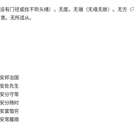
从（没有门径或找不到头绪）。无度。无端（无缘无故）。无方（
于衷。无所适从。
 安邦治国
 安处先生
 安分守常
 安分随时
 安富恤穷
 安常履顺