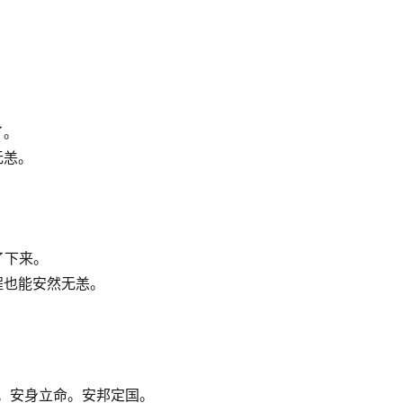
了。
无恙。
了下来。
程也能安然无恙。
。安身立命。安邦定国。