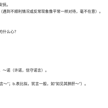
安抚。
素（遇到不顺利情况或反常现象像平常一样对待，毫不在意）。
的什么心？
。～诺（许诺，信守诺言）。
言～”；b.表比拟，犹言一般，如“如见其肺肝～”）。