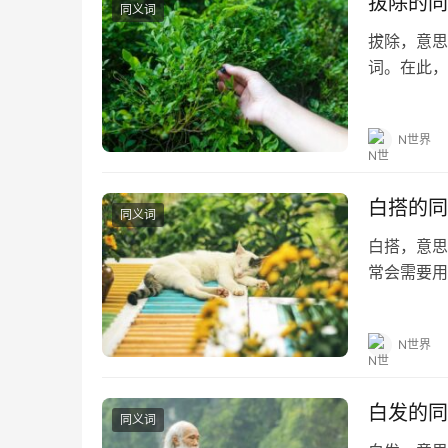
拔除的同
同义词
拔除，意思
词。在此，
助。 拔除的
句 1.地里
N世界
白搭的同
同义词
白搭，意思
常会需要用
望对大家有所
白搭的造句
N世界
白发的同
同义词