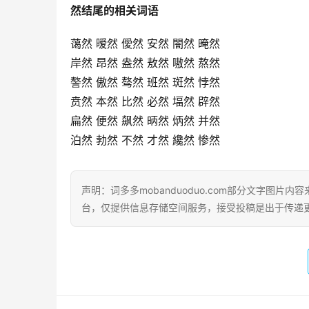
然结尾的相关词语
蔼然 暧然 僾然 安然 闇然 晻然
岸然 昂然 盎然 敖然 嗷然 熬然
謷然 傲然 骜然 班然 斑然 悖然
贲然 本然 比然 必然 堛然 辟然
扁然 便然 飙然 昞然 炳然 并然
泊然 勃然 不然 才然 纔然 惨然
声明：词多多mobanduoduo.com部分文字图
台，仅提供信息存储空间服务，接受投稿是出于传递