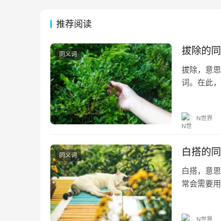
推荐阅读
拔除的同
同义词
拔除，意思
词。在此，
助。 拔除的
句 1.地里
N世界
白搭的同
同义词
白搭，意思
常会需要用
望对大家有所
白搭的造句
N世界