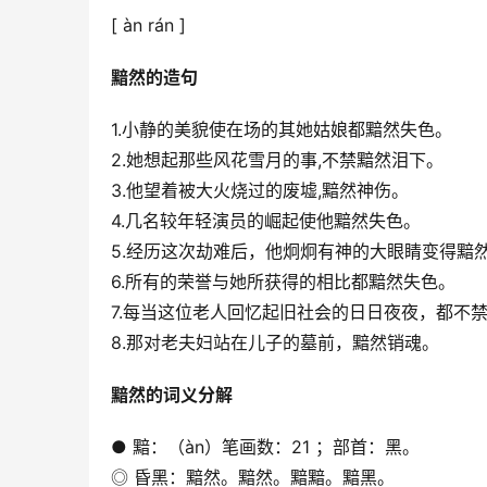
[ àn rán ]
黯然的造句
1.小静的美貌使在场的其她姑娘都黯然失色。
2.她想起那些风花雪月的事,不禁黯然泪下。
3.他望着被大火烧过的废墟,黯然神伤。
4.几名较年轻演员的崛起使他黯然失色。
5.经历这次劫难后，他炯炯有神的大眼睛变得黯
6.所有的荣誉与她所获得的相比都黯然失色。
7.每当这位老人回忆起旧社会的日日夜夜，都不
8.那对老夫妇站在儿子的墓前，黯然销魂。
黯然的词义分解
● 黯：（àn）笔画数：21 ；部首：黑。
◎ 昏黑：黯然。黯然。黯黯。黯黑。