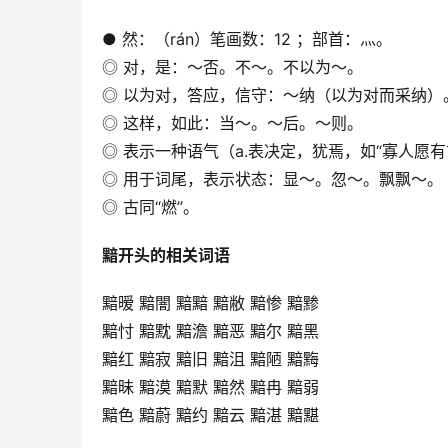
● 然：（rán）笔画数：12 ；部首：灬。
◎ 对，是：～否。不～。不以为～。
◎ 以为对，答应，信守：～纳（以为对而采纳）
◎ 这样，如此：当～。～后。～则。
◎ 表示一种语气（a.表决定，犹焉，如“寡人愿有
◎ 用于词尾，表示状态：显～。忽～。飘飘～。
◎ 古同“燃”。
黯开头的相关词语
黯暧 黯闇 黯黯 黯敝 黯惨 黯黪
黯忖 黯黕 黯澹 黯恶 黯尔 黯黑
黯红 黯寂 黯旧 黯沮 黯陋 黯黣
黯昧 黯漠 黯默 黯然 黯冉 黯弱
黯色 黯蔚 黯约 黯云 黯湛 黯黮