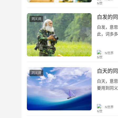
白发的同
同义词
白发，意思
此，词多多
的同义词 鹤
时光飞逝…
N世界
白天的同
同义词
白天，意思
要用到同义
家有所帮助。
白天的造句
N世界