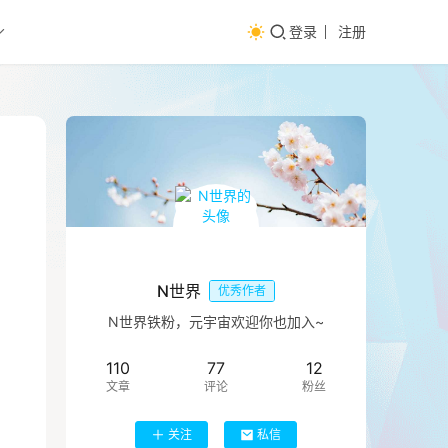
登录
注册
N世界
优秀作者
N世界铁粉，元宇宙欢迎你也加入~
110
77
12
文章
评论
粉丝
关注
私信