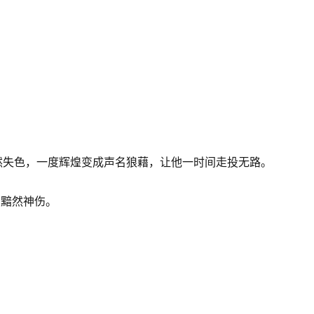
然失色，一度辉煌变成声名狼藉，让他一时间走投无路。
禁黯然神伤。