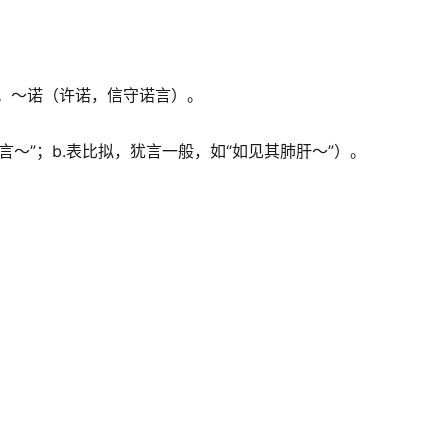
。～诺（许诺，信守诺言）。
言～”；b.表比拟，犹言一般，如“如见其肺肝～”）。