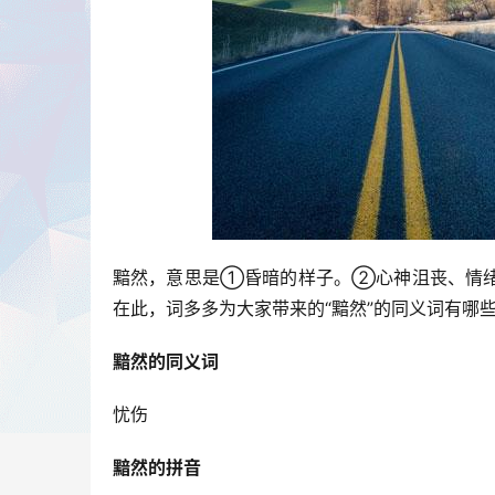
黯然，意思是①昏暗的样子。②心神沮丧、情绪
在此，词多多为大家带来的“黯然”的同义词有哪
黯然的同义词
忧伤
黯然的拼音