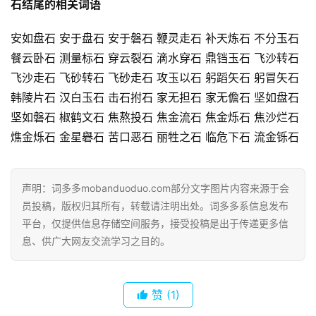
石结尾的相关词语
安如盘石 安于盘石 安于磐石 鞭灵走石 补天炼石 不分玉石
餐云卧石 测量标石 穿云裂石 滴水穿石 鼎铛玉石 飞沙转石
飞沙走石 飞砂转石 飞砂走石 攻玉以石 躬蹈矢石 躬冒矢石
韩陵片石 汉白玉石 击石拊石 家无担石 家无儋石 坚如盘石
坚如磐石 椒鹤文石 焦熬投石 焦金流石 焦金烁石 焦沙烂石
燋金烁石 金星礜石 苦口恶石 丽牲之石 临危下石 流金铄石
首
页
声明：词多多mobanduoduo.com部分文字图片内容来源于会
员投稿，版权归其所有，转载请注明出处。词多多系信息发布
好
平台，仅提供信息存储空间服务，接受投稿是出于传递更多信
词
息、供广大网友交流学习之目的。
好
句
赞
(1)
经