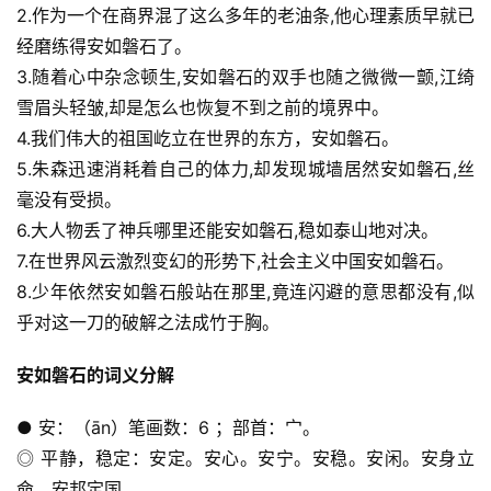
2.作为一个在商界混了这么多年的老油条,他心理素质早就已
经磨练得安如磐石了。
3.随着心中杂念顿生,安如磐石的双手也随之微微一颤,江绮
雪眉头轻皱,却是怎么也恢复不到之前的境界中。
4.我们伟大的祖国屹立在世界的东方，安如磐石。
5.朱森迅速消耗着自己的体力,却发现城墙居然安如磐石,丝
毫没有受损。
6.大人物丢了神兵哪里还能安如磐石,稳如泰山地对决。
7.在世界风云激烈变幻的形势下,社会主义中国安如磐石。
8.少年依然安如磐石般站在那里,竟连闪避的意思都没有,似
乎对这一刀的破解之法成竹于胸。
安如磐石的词义分解
● 安：（ān）笔画数：6 ；部首：宀。
◎ 平静，稳定：安定。安心。安宁。安稳。安闲。安身立
命。安邦定国。