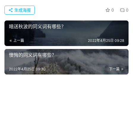
典
歌
生成海报
0
0
词
暗送秋波的同义词有哪些？
古
今
上一篇
2022年4月25日 09:28
诗
词
懊悔的同义词有哪些？
2022年4月25日 09:30
下一篇
常
登录
注册
用
贺
词
网
络
热
词