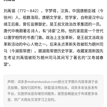
经
刘禹锡（772－842），字梦得，汉族，中国唐朝彭城（今
典
歌
徐州）人，祖籍洛阳，唐朝文学家，哲学家，自称是汉中山
词
靖王后裔，曾任监察御史，是王叔文政治改革集团的一员。
唐代中晚期著名诗人，有“诗豪”之称。他的家庭是一个世代
古
以儒学相传的书香门第。政治上主张革新，是王叔文派政治
今
革新活动的中心人物之一。后来永贞革新失败被贬为朗州司
诗
马（今湖南常德）。据湖南常德历史学家、收藏家周新国先
词
生考证刘禹锡被贬为朗州司马其间写了著名的“汉寿城春
望”。
常
登录
注册
用
贺
声明：词多多mobanduoduo.com部分文字图片内容来源于会
词
员投稿，版权归其所有，转载请注明出处。词多多系信息发布
平台，仅提供信息存储空间服务，接受投稿是出于传递更多信
网
息、供广大网友交流学习之目的。
络