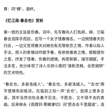
尊：同“樽”，酒杯。
《忆江南·春去也》赏析
第一首的主旨是伤春。词中，先写春向人们告辞，柳、兰喻
春含泪挥手而别，后写一个女子惜春情态，一边惋惜春天的
归去，一边又觉得春天对她也有无限依恋之情，作者以拟人
手法，把人的表情动作赋予春，有依依难舍之情，郁郁感伤
之意，抒发了惜春、伤春的感情。构思新颖，描写细腻，手
法多变，充分体现了诗人乐府小章的“清新流畅、含思婉转”
的艺术特色。
“春去也，多谢洛城人”。“春去也，多谢洛城人。”“去也”两
字感情色彩极浓。在临别之际一声“去也”。抵得上很多言
语，其中当然也包含着不忍去、不愿去、又不得不去的衷
曲。后来柳永《雨霖铃·寒蝉凄切》词“愿去去千里烟波”，连