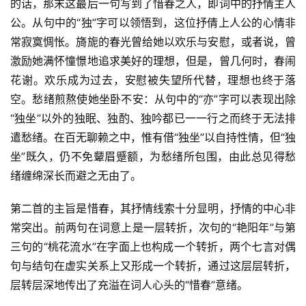
的话，那末这最后一句写到了惜春之人，即词中的抒情主人
公。从句中的“独”字可以领悟到，这位抒倩上人公的心情非
常寂寞惆怅。旖旎的春光曾给她以欢乐与安慰，或者说，曾
激励她满怀憧憬地追求美好的理想，但是，曾几何时，春闹
花谢。欢乐成为过去，安慰被失望所代替，理想也终于落
空。愁绪煎熬使她坐卧不安：从句中的“亦”字可以表现出除
“独坐”以外的独眠、独酌、独吟都已一一行之而终于无法排
遣愁绪。在百无聊赖之中，惟有借“独坐”以自持性情，但“独
坐”既久，仍不免颦眉蹙额，为愁绪所包围，由此总见得愁
绪缠绵深长而避之无由了。
第二首的主旨是惜春，其抒情线索十分显明，抒情的中心非
常突出。前两句在词意上是一层转折，次句的“艳阳年”与第
三句的“桃花流水”在字面上也构成一个转折，两个七言对偶
句与结句在虚实关系上又形成一个转折，通过这层层转折，
层转层深地传出了充溢在词人心头的“惜春”意绪。