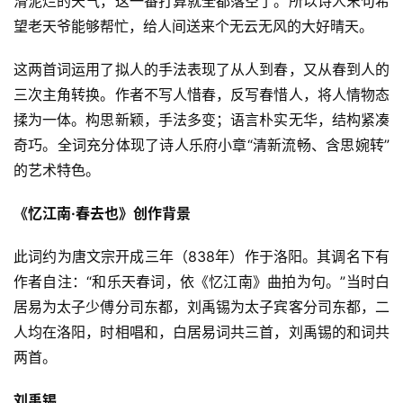
滑泥烂的天气，这一番打算就全都落空了。所以诗人末句希
望老天爷能够帮忙，给人间送来个无云无风的大好晴天。
这两首词运用了拟人的手法表现了从人到春，又从春到人的
三次主角转换。作者不写人惜春，反写春惜人，将人情物态
揉为一体。构思新颖，手法多变；语言朴实无华，结构紧凑
奇巧。全词充分体现了诗人乐府小章“清新流畅、含思婉转”
的艺术特色。
《忆江南·春去也》创作背景
首
此词约为唐文宗开成三年（838年）作于洛阳。其调名下有
页
作者自注：“和乐天春词，依《忆江南》曲拍为句。”当时白
居易为太子少傅分司东都，刘禹锡为太子宾客分司东都，二
好
词
人均在洛阳，时相唱和，白居易词共三首，刘禹锡的和词共
好
两首。
句
刘禹锡