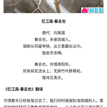
忆江南·春去也
唐代：刘禹锡
春去也，多谢洛城人。
弱柳从风疑举袂，丛兰裛露似沾巾。
独坐亦含嚬。
春去也，共惜艳阳年。
犹有桃花流水上，无辞竹叶醉尊前。
惟待见青天。
《忆江南·春去也》翻译
可惜春天已经匆匆过去了，临行的时候谢别洛阳城的人。柔