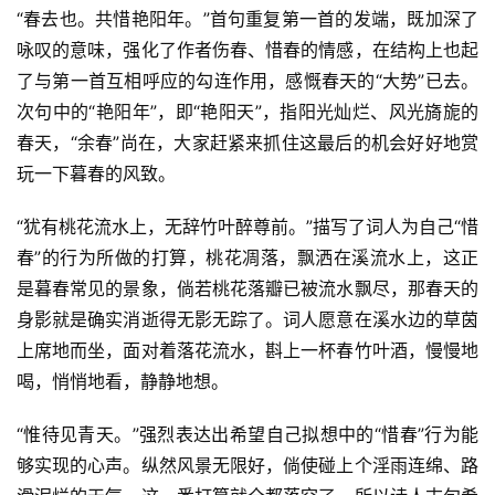
“春去也。共惜艳阳年。”首句重复第一首的发端，既加深了
咏叹的意味，强化了作者伤春、惜春的情感，在结构上也起
了与第一首互相呼应的勾连作用，感慨春天的“大势”已去。
次句中的“艳阳年”，即“艳阳天”，指阳光灿烂、风光旖旎的
春天，“余春”尚在，大家赶紧来抓住这最后的机会好好地赏
玩一下暮春的风致。
“犹有桃花流水上，无辞竹叶醉尊前。”描写了词人为自己“惜
春”的行为所做的打算，桃花凋落，飘洒在溪流水上，这正
是暮春常见的景象，倘若桃花落瓣已被流水飘尽，那春天的
身影就是确实消逝得无影无踪了。词人愿意在溪水边的草茵
上席地而坐，面对着落花流水，斟上一杯春竹叶酒，慢慢地
喝，悄悄地看，静静地想。
“惟待见青天。”强烈表达出希望自己拟想中的“惜春”行为能
够实现的心声。纵然风景无限好，倘使碰上个淫雨连绵、路