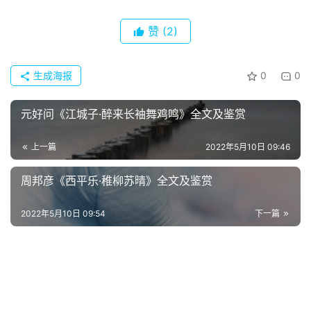
热
词
赞
(2)
电
影
生成海报
0
0
台
词
元好问《江城子·醉来长袖舞鸡鸣》全文及鉴赏
其
上一篇
2022年5月10日 09:46
他
词
周邦彦《西平乐·稚柳苏晴》全文及鉴赏
语
2022年5月10日 09:54
下一篇