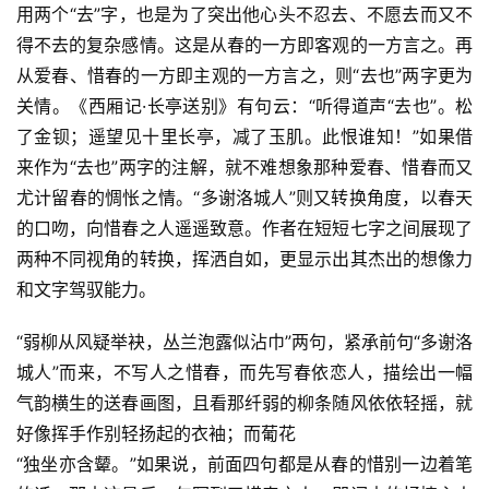
用两个“去”字，也是为了突出他心头不忍去、不愿去而又不
得不去的复杂感情。这是从春的一方即客观的一方言之。再
从爱春、惜春的一方即主观的一方言之，则“去也”两字更为
关情。《西厢记·长亭送别》有句云：“听得道声“去也”。松
了金钡；遥望见十里长亭，减了玉肌。此恨谁知！”如果借
来作为“去也”两字的注解，就不难想象那种爱春、惜春而又
尤计留春的惆怅之情。“多谢洛城人”则又转换角度，以春天
的口吻，向惜春之人遥遥致意。作者在短短七字之间展现了
两种不同视角的转换，挥洒自如，更显示出其杰出的想像力
和文字驾驭能力。
“弱柳从风疑举袂，丛兰泡露似沾巾”两句，紧承前句“多谢洛
城人”而来，不写人之惜春，而先写春依恋人，描绘出一幅
气韵横生的送春画图，且看那纤弱的柳条随风依依轻摇，就
好像挥手作别轻扬起的衣袖；而葡花
“独坐亦含颦。”如果说，前面四句都是从春的惜别一边着笔