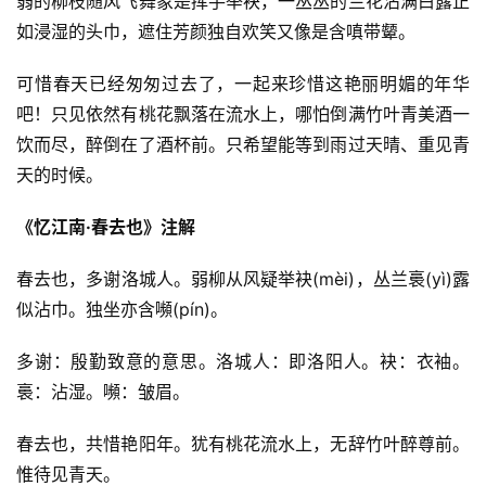
弱的柳枝随风飞舞象是挥手举袂，一丛丛的兰花沾满白露正
如浸湿的头巾，遮住芳颜独自欢笑又像是含嗔带颦。
可惜春天已经匆匆过去了，一起来珍惜这艳丽明媚的年华
吧！只见依然有桃花飘落在流水上，哪怕倒满竹叶青美酒一
饮而尽，醉倒在了酒杯前。只希望能等到雨过天晴、重见青
天的时候。
《忆江南·春去也》注解
春去也，多谢洛城人。弱柳从风疑举袂(mèi)，丛兰裛(yì)露
似沾巾。独坐亦含嚬(pín)。
多谢：殷勤致意的意思。洛城人：即洛阳人。袂：衣袖。
裛：沾湿。嚬：皱眉。
春去也，共惜艳阳年。犹有桃花流水上，无辞竹叶醉尊前。
惟待见青天。