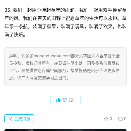
词
35. 我们一起用心捧起童年的雨滴，我们一起用双手挽留童
年的风。我们在春天的田野上祝愿童年的生活可以永恒。童
古
年像一条船，装满了糖果，装满了玩具，装满了欢笑，也装
今
满了快乐。
诗
词
声明：词多多mobanduoduo.com部分文字图片内容来源于会
常
员投稿，版权归其所有，转载请注明出处。词多多系信息发布
登录
注册
用
平台，仅提供信息存储空间服务，接受投稿是出于传递更多信
贺
息、供广大网友交流学习之目的。
词
网
赞
(2)
络
热
词
生成海报
0
0