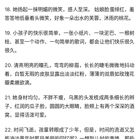
18. 她扬起一抹明媚的微笑，感人至深。 姑娘脸蛋绯红，羞
答答地低垂着头微笑，好象一朵出水的芙蓉，沐雨的桃花。
19. 小孩子的快乐很简单，一张小纸片、一块泥巴、一根树
枝、甚至一个动作、一句简单的歌词，都会让他们快乐很久
很久。
20. 清亮明亮的瞳孔，弯弯的柳眉，长长的睫毛微微地抖动
着，白皙无瑕的皮肤显露出淡淡红粉，薄薄的双唇如玫瑰花
瓣柔嫩欲滴。
21. 她身材均匀，不胖不瘦，乌黑的头发梳成两条细长的辫
子，红润的瓜子脸，圆圆的大眼睛，脸颊上有两个深深的酒
窝，显得活泼可爱。
22. 时间飞逝，孩童转眼成了少年，但是，时间的流逝又怎
能冲淡童年时那段美丽的回忆呢？一想到儿时的事情，那些