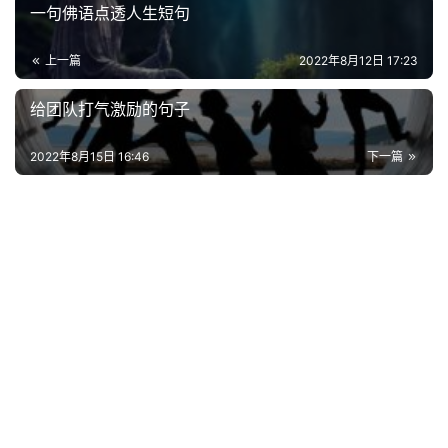
电
一句佛语点透人生短句
影
台
上一篇
2022年8月12日 17:23
词
给团队打气激励的句子
其
他
2022年8月15日 16:46
下一篇
词
语