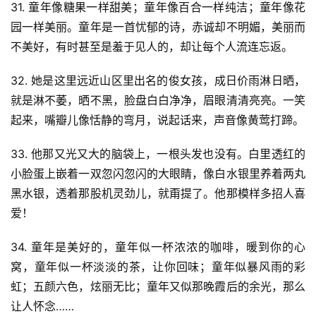
31. 童年像糖果一样甜美；童年像百合一样纯洁；童年像花
园一样美丽。童年是一首忧郁的诗，赤诚却不明媚，美丽而
不美好，有时甚至是羞于见人的，却让每个人流连忘返。
32. 她是这里远近山区里出名的俊女孩，成日价雨淋日晒，
就是淋不萎，晒不黑，脸盘白白净净，眉眼清清亮亮。一笑
起来，嘴瓣儿像恬静的弯月，说起话来，声音像黄莺打蹄。
首
页
33. 他那又光又大的脑袋上，一根头发也没有。白里透红的
小脸蛋上嵌着一双忽闪忽闪的大眼睛，像白水银里养着两丸
好
黑水银，透着那股机灵劲儿，就甭提了。他那模样多招人喜
词
爱！
好
句
34. 童年是美好的，童年似一杯浓浓的咖啡，暖到你的心
窝，童年似一杯淡淡的茶，让你回味；童年似暴风雨的彩
经
虹；五颜六色，炫丽无比；童年又似那晚霞后的余光，那么
典
让人怀念……
歌