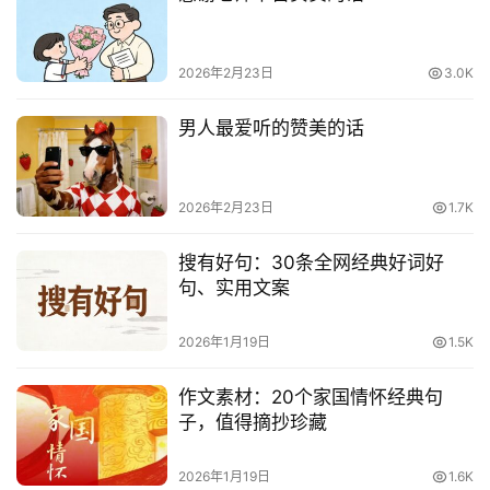
电
影
2026年2月23日
3.0K
台
词
男人最爱听的赞美的话
其
他
2026年2月23日
1.7K
词
语
搜有好句：30条全网经典好词好
句、实用文案
2026年1月19日
1.5K
作文素材：20个家国情怀经典句
子，值得摘抄珍藏
2026年1月19日
1.6K