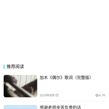
歌
词
古
今
诗
词
常
登录
注册
用
贺
推荐阅读
词
加木《偶尔》歌词（完整版）
网
络
2026年8月1日
4.7K
热
词
感谢老师辛苦负责的话