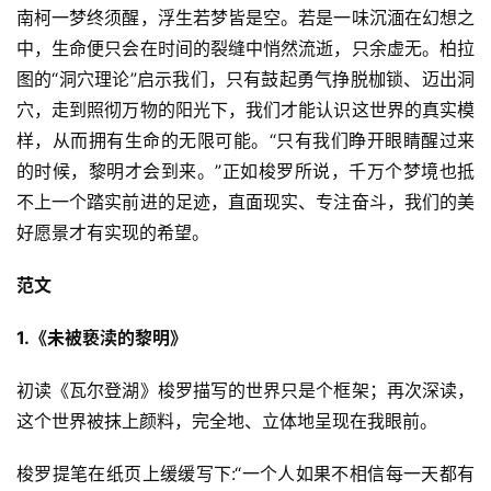
南柯一梦终须醒，浮生若梦皆是空。若是一味沉湎在幻想之
中，生命便只会在时间的裂缝中悄然流逝，只余虚无。柏拉
图的“洞穴理论”启示我们，只有鼓起勇气挣脱枷锁、迈出洞
穴，走到照彻万物的阳光下，我们才能认识这世界的真实模
样，从而拥有生命的无限可能。“只有我们睁开眼睛醒过来
的时候，黎明才会到来。”正如梭罗所说，千万个梦境也抵
不上一个踏实前进的足迹，直面现实、专注奋斗，我们的美
好愿景才有实现的希望。
范文
1.《未被亵渎的黎明》
初读《瓦尔登湖》梭罗描写的世界只是个框架；再次深读，
这个世界被抹上颜料，完全地、立体地呈现在我眼前。
梭罗提笔在纸页上缓缓写下:“一个人如果不相信每一天都有