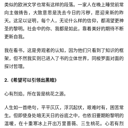
类似的欧洲文学也常有这样的段落。一家人在晚上睡觉前常
向主做祷告，大致意思是洗去今日的污秽，愿迎来新的昨
天。这足以证明，每个人，无论什么样的信仰，都渴望更神
圣的黎明。社会中的你、我都是如此，靠着美好的期待不断
更新自我。
我在看书，这是旁观者的认知，因为他们只看到了知识的框
架，但不然我实则已进入了书的立体世界，同梭罗面对面的
探讨哲理。
2.《希望可以引领出黑暗》
心有烈焰，所在皆是桃花之源。
人生如一首绝句，平平仄仄，浮沉起伏，艰难时有，困苦常
生。但即使身处暗无天日的谷底之中，也依旧要期盼黎明的
温暖，在十重寒冰上开出万里蔷薇、三生桃花。心若有烈