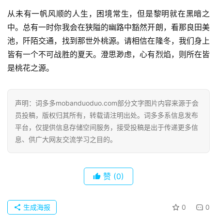
歌
从未有一帆风顺的人生，困境常生，但是黎明就在黑暗之
词
中。总有一时你我会在狭隘的幽路中豁然开朗，看那良田美
池，阡陌交通，找到那世外桃源。请相信在隆冬，我们身上
古
今
皆有一个不可战胜的夏天。澄思渺虑，心有烈焰，则所在皆
诗
是桃花之源。
词
常
声明：词多多mobanduoduo.com部分文字图片内容来源于会
登录
注册
用
员投稿，版权归其所有，转载请注明出处。词多多系信息发布
贺
平台，仅提供信息存储空间服务，接受投稿是出于传递更多信
词
息、供广大网友交流学习之目的。
网
络
赞
(0)
热
词
生成海报
0
0