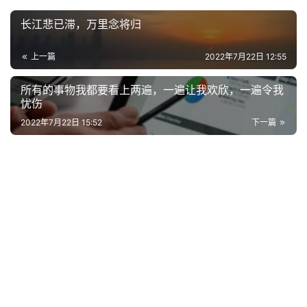
电
长江悲已滞，万里念将归
影
台
上一篇
2022年7月22日 12:55
词
所有的事物我都要看上两遍，一遍让我欢欣，一遍令我
其
忧伤
他
2022年7月22日 15:52
下一篇
词
语