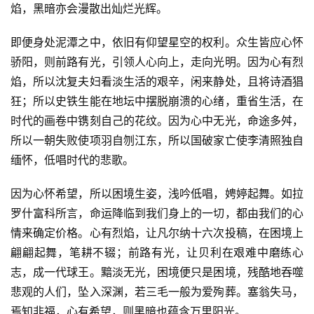
焰，黑暗亦会漫散出灿烂光辉。
即便身处泥潭之中，依旧有仰望星空的权利。众生皆应心怀
骄阳，则前路有光，引领人心向上，走向光明。因为心有烈
焰，所以沈复夫妇看淡生活的艰辛，闲来静处，且将诗酒猖
狂；所以史铁生能在地坛中摆脱崩溃的心绪，重省生活，在
时代的画卷中镌刻自己的花纹。因为心中无光，命途多舛，
所以一朝失败使项羽自刎江东，所以国破家亡使李清照独自
缅怀，低唱时代的悲歌。
因为心怀希望，所以困境生姿，浅吟低唱，娉婷起舞。如拉
罗什富科所言，命运降临到我们身上的一切，都由我们的心
情来确定价格。心有烈焰，让凡尔纳十六次投稿，在困境上
翩翩起舞，笔耕不辍；前路有光，让贝利在艰难中磨练心
志，成一代球王。黯淡无光，困境便只是困境，残酷地吞噬
悲观的人们，坠入深渊，若三毛一般为爱殉葬。塞翁失马，
焉知非福，心有希望，则黑暗也蕴含万里阳光。