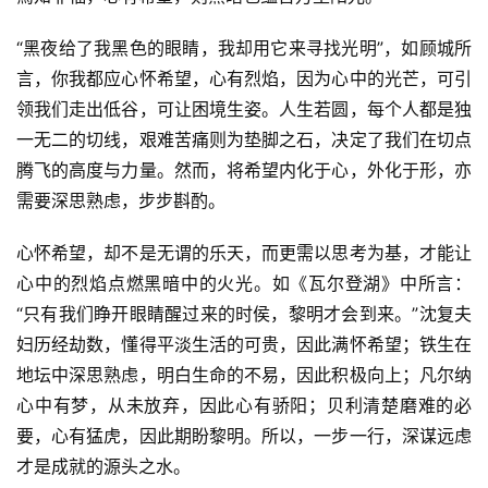
“黑夜给了我黑色的眼睛，我却用它来寻找光明”，如顾城所
言，你我都应心怀希望，心有烈焰，因为心中的光芒，可引
领我们走出低谷，可让困境生姿。人生若圆，每个人都是独
一无二的切线，艰难苦痛则为垫脚之石，决定了我们在切点
腾飞的高度与力量。然而，将希望内化于心，外化于形，亦
需要深思熟虑，步步斟酌。
首
页
心怀希望，却不是无谓的乐天，而更需以思考为基，才能让
心中的烈焰点燃黑暗中的火光。如《瓦尔登湖》中所言：
好
“只有我们睁开眼睛醒过来的时侯，黎明才会到来。”沈复夫
词
妇历经劫数，懂得平淡生活的可贵，因此满怀希望；铁生在
好
地坛中深思熟虑，明白生命的不易，因此积极向上；凡尔纳
句
心中有梦，从未放弃，因此心有骄阳；贝利清楚磨难的必
要，心有猛虎，因此期盼黎明。所以，一步一行，深谋远虑
经
才是成就的源头之水。
典