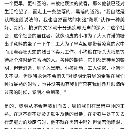
一个更早，更神圣的，未被他亵渎的黄昏，那么他就已经对
生活绝望了，而走上一条堕落的，黑暗的道路。”我自然是
认同这般说法的，我也自然而然的将这“黎明”认作一种美
好、期待。梭罗的文字就十分迅疾却无声的深入了这个社
会，这个社会的居住者。就像顽皮的小孩为了大人许诺的糖
出乎意料的坐了一下午；工人为了早点回那带着凉意的家中
而顶着吞吐火蛇的烈日下卖力工作。小狗缩在衔头大抵是等
待那个准时给它香肠的人。各种的期特，它们都是神圣的黎
明，但若消逝，则坠入黑暗。小孩乱动，工人偷懒，小狗消
失不见。但期待永远不会消失“对黎明无穷尽的希望在我们
睡得最熟的时候，也并没有抛弃我们”“只有我们睁开眼睛醒
过来的时候，黎明才会到来。”
是的，黎明从不会弃我们而去，哪怕我们在黑暗中睡的正
熟。在这不得不提及史铁生及他的母亲，在史铁生处于失去
行走能力的颓废气时，他不就在黑暗中吗？但倘若他睁眼，