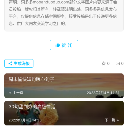
声明：词多多mobanduoduo.com部分文字图片内容来源于会
员投稿，版权归其所有，转载请注明出处。词多多系信息发布
其
平台，仅提供信息存储空间服务，接受投稿是出于传递更多信
他
息、供广大网友交流学习之目的。
词
语
赞
(1)
生成海报
0
0
周末愉快短句暖心句子
上一篇
2022年7月4日 14:31
30句甜到炸的高级情话
2022年7月4日 14:33
下一篇