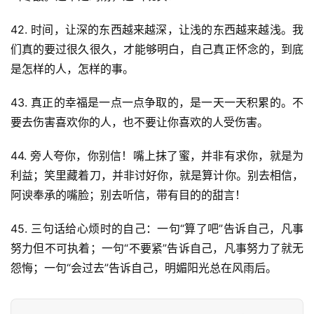
今
诗
42. 时间，让深的东西越来越深，让浅的东西越来越浅。我
词
们真的要过很久很久，才能够明白，自己真正怀念的，到底
是怎样的人，怎样的事。
常
登录
注册
用
43. 真正的幸福是一点一点争取的，是一天一天积累的。不
贺
要去伤害喜欢你的人，也不要让你喜欢的人受伤害。
词
44. 旁人夸你，你别信！嘴上抹了蜜，并非有求你，就是为
网
利益；笑里藏着刀，并非讨好你，就是算计你。别去相信，
络
阿谀奉承的嘴脸；别去听信，带有目的的甜言！
热
词
45. 三句话给心烦时的自己：一句“算了吧”告诉自己，凡事
努力但不可执着；一句“不要紧”告诉自己，凡事努力了就无
电
怨悔；一句“会过去”告诉自己，明媚阳光总在风雨后。
影
台
词