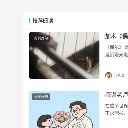
推荐阅读
加木《偶
好词好句
《偶尔》 
是阴雨天电
迹行驶偶尔
奇偶尔像在
刘看山
感谢老师
好词好句
在这个世界
不求回报，
光。他们用