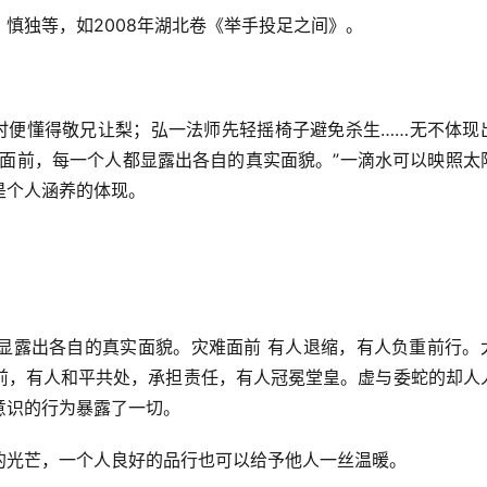
慎独等，如2008年湖北卷《举手投足之间》。
幼时便懂得敬兄让梨；弘一法师先轻摇椅子避免杀生……无不体现
它面前，每一个人都显露出各自的真实面貌。”一滴水可以映照太
是个人涵养的体现。
显露出各自的真实面貌。灾难面前 有人退缩，有人负重前行。
前，有人和平共处，承担责任，有人冠冕堂皇。虚与委蛇的却人
意识的行为暴露了一切。
的光芒，一个人良好的品行也可以给予他人一丝温暖。