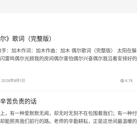
尔》歌词（完整版）
歌手：加木作词：加木作曲：加木 偶尔歌词（完整版） 太阳在躲
闪雷鸣偶尔光顾我的房间偶尔害怕偶尔兴奋偶尔我沿着安排好的
也想偏离适应最适合的生态偶尔也想迁徙偶尔家常便饭偶尔百怪
写作文到结尾发现偏题误…
2026年8月1日
4.7K
辛苦负责的话
上，有一种爱默默无闻，却无时无刻不在包围着我们；有一种付
却能照亮我们前行的路。老师的辛勤耕耘，正是这世间最温暖的
知识的甘露浇灌我们求知的心田，用责任的坚守陪伴我们度过每