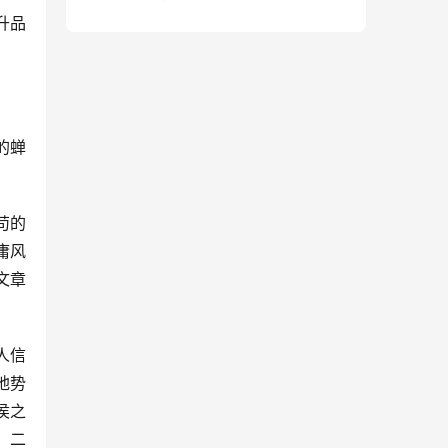
句）
升品
的蝉
苟的
庸风
文章
人信
地势
侯之
。二