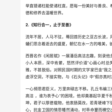
举直错诸枉能使诸枉直，愿每一份美好与善良、
德和修养去温暖世界。
2.《知行合一，止于至善》
流年不居，人马不驻，蓦回首历史之亘古长波，
蛹们思念着逝去的盛夏，朝忆在水一方的唯美，
西晋名作《闲居赋》一展潘岳高洁志趣，刻录他
小人本质，深中肯綮，怒然评价道“心画心时总
雅，不甚脱俗。对照民国时期的文学家巴金“我
虚浮空洞，不接实物，与《石头记》中“假亦真时
一心频思君臣义，万里奔碌志不移。孔丘韦编三
高洁 ，谁为表予心”的困境，他却奠基起华夏
坤，君子以厚德载物，他衷肠莫改，若青埂峰下
心，抗金卫国的情思幡然涌动，时乖命蹇而横空