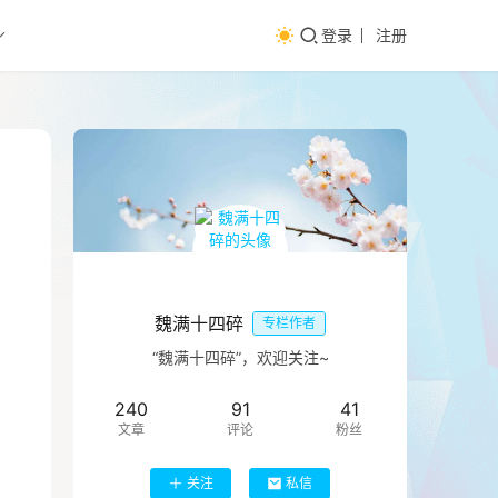
登录
注册
魏满十四碎
专栏作者
“魏满十四碎”，欢迎关注~
240
91
41
文章
评论
粉丝
关注
私信