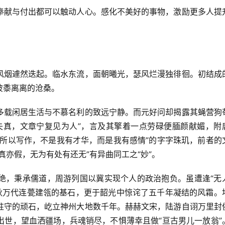
奉献与付出都可以触动人心。感化不美好的事物，激励更多人提
风烟遽然迭起。临水东流，面朝曦光，瑟风烂漫独徘徊。初结成
彼黍离离的沧桑。
多载闲居生活与不慕名利的致远宁静。而元好问却揭露其蝇营狗
失真，文章宁复见为人”，言及其擎着一点劳碌便腼颜献媚，附
之所以写作，不是我有才华，而是我有感情”的字字珠玑，前者的
真亦假，无为有处有还无”有异曲同工之“妙”。
绝，秉承儒道，周游列国以冀实现个人的政治抱负。虽遭逢“无
千秋万代连甍建瓴的基石，更于韶光中惊诧了五千年凝结的风霜。
驻守的顽石，屹立神州大地数千年。赫赫文宋，陆游自诩万里封
出世，望血洒疆场，兵魂销尽，不惧薄幸且做“亘古男儿一放翁”