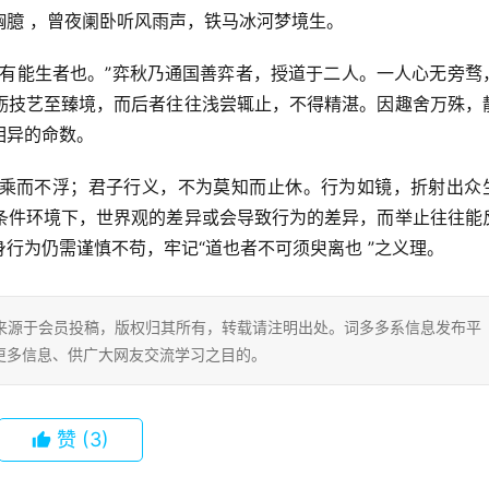
胸臆 ，曾夜阑卧听风雨声，铁马冰河梦境生。
未有能生者也。”弈秋乃通国善弈者，授道于二人。一人心无旁骛
砺技艺至臻境，而后者往往浅尝辄止，不得精湛。因趣舍万殊，
相异的命数。
乘而不浮；君子行义，不为莫知而止休。行为如镜，折射出众
条件环境下，世界观的差异或会导致行为的差异，而举止往往能
行为仍需谨慎不苟，牢记“道也者不可须臾离也 ”之义理。
片内容来源于会员投稿，版权归其所有，转载请注明出处。词多多系信息发布平
更多信息、供广大网友交流学习之目的。
赞
(3)