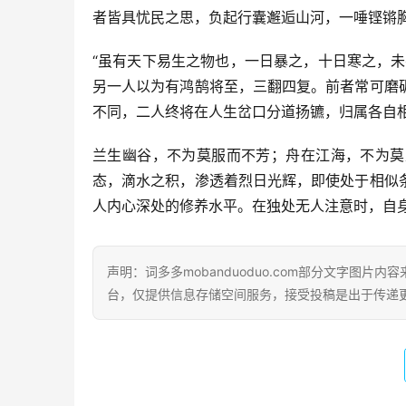
者皆具忧民之思，负起行囊邂逅山河，一唾铿锵
“虽有天下易生之物也，一日暴之，十日寒之，
另一人以为有鸿鹄将至，三翻四复。前者常可磨
不同，二人终将在人生岔口分道扬镳，归属各自
兰生幽谷，不为莫服而不芳；舟在江海，不为莫
态，滴水之积，渗透着烈日光辉，即使处于相似
人内心深处的修养水平。在独处无人注意时，自身
声明：词多多mobanduoduo.com部分文字图
台，仅提供信息存储空间服务，接受投稿是出于传递