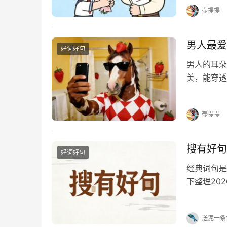
个挑灯夜读
壶提提
男人最爱
好词好句
男人的耳朵
美，能穿透
的话，快收
到我触电。
壶提提
搜有好句
好词好句
经典词句是
下整理20
达、红包祝
喜欢的可以
送泥一条