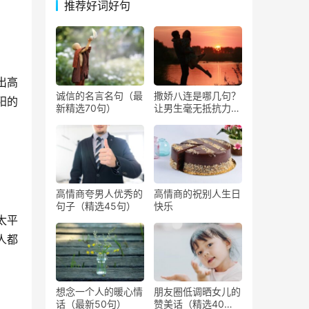
推荐好词好句
出高
诚信的名言名句（最
撒娇八连是哪几句？
阳的
新精选70句）
让男生毫无抵抗力撒
娇的话
高情商夸男人优秀的
高情商的祝别人生日
句子（精选45句）
快乐
太平
人都
想念一个人的暖心情
朋友圈低调晒女儿的
话（最新50句）
赞美话（精选40