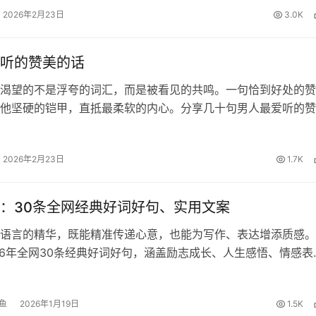
的夜晚。面对这份沉甸甸的师恩…
2026年2月23日
3.0K
听的赞美的话
渴望的不是浮夸的词汇，而是被看见的共鸣。一句恰到好处的赞
他坚硬的铠甲，直抵最柔软的内心。分享几十句男人最爱听的赞
藏起来，你一定用得到！ 这样夸他帅 1、口水打湿数据线。老
2、你怎么这样长，长我心…
2026年2月23日
1.7K
：30条全网经典好词好句、实用文案
语言的精华，既能精准传递心意，也能为写作、表达增添质感。
26年全网30条经典好词好句，涵盖励志成长、人生感悟、情感表
福等多元场景，适配文案创作、日常交流、节日问候等多种需求
收藏起来哦！ 1、生活像…
鱼
2026年1月19日
1.5K