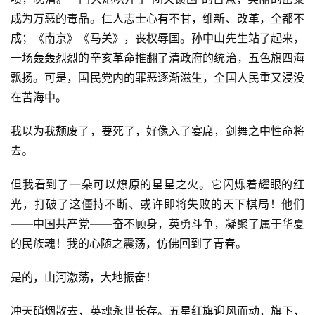
成为万恶的毒品。仁人志士心有不甘，维新、改革，全都不
成；《南京》《马关》，丧权辱国。孙中山先生站了起来，
一场轰轰烈烈的辛亥革命推翻了清政府的统治，五色旗四海
飘扬。可是，国民党内的罪恶逐渐滋生，全国人民重又浸没
在苦海中。
我以为我颓废了，要死了，好像入了宴席，剑舞之中性命将
去。
但我看到了一朵可以燎原的星星之火。它闪烁着耀眼的红
光，打破了这僵持不断、或许即将失败的天下棋局！他们
――中国共产党――奋不顾身，英勇斗争，凝聚了属于华夏
的民族魂！我的心随之震荡，仿佛回到了青春。
是的，山河激荡，大地振奋！
冲天硝烟散去，英魂永世长存。五星红旗迎风而动，旗下，