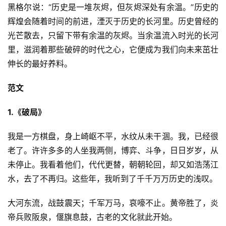
黑格尔说：“历史是一堆灰烬，但灰烬深处有余温。”历史的
辉煌会随着时间的前进，湮灭于历史的长河里。历史曾经的
光芒散去，只留下带有余温的灰烬。当余温流入时光的长河
里，滋润着那些破碎的时代之心，它便成为我们向未来茁壮
伸长的最好养料。
范文
1.《破局》
我是一方棋盘，身上崎岖不平，水纹从未干涸。我，已经很
老了。许许多多的人坐我两侧，博弈、斗争，日日岁岁，从
未停止。我看着他们，代代更替，朝朝轮回，却又如浩荡江
水，去了不再归。这些年，我听到了千千万万历史的浅叹。
大河东流，战鼓震天；千军万马，哀嚎不止。黄帝胜了，炎
帝兵败阪泉，偃旗息鼓，古老的文化就此开始。