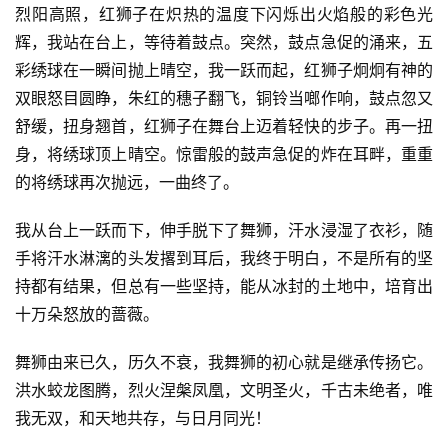
烈阳高照，红狮子在炽热的温度下闪烁出火焰般的彩色光
辉，我站在台上，等待着鼓点。突然，鼓点急促的涌来，五
彩绣球在一瞬间抛上晴空，我一跃而起，红狮子炯炯有神的
双眼怒目圆睁，朱红的穗子翻飞，铜铃当啷作响，鼓点忽又
首
舒缓，扭身翘首，红狮子在舞台上迈着轻快的步子。再一扭
页
身，将绣球顶上晴空。惊雷般的鼓声急促的炸在耳畔，重重
的将绣球再次抛远，一曲终了。
好
词
我从台上一跃而下，伸手脱下了舞狮，汗水浸湿了衣衫，随
好
手将汗水淋漓的头发撂到耳后，我终于明白，不是所有的坚
句
持都有结果，但总有一些坚持，能从冰封的土地中，培育出
十万朵怒放的蔷薇。
经
典
舞狮由来已久，历久不衰，我舞狮的初心就是继承传扬它。
歌
洪水蛟龙图腾，烈火涅槃凤凰，文明圣火，千古未绝者，唯
词
我无双，和天地共存，与日月同光！