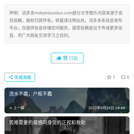
古
今
声明：词多多mobanduoduo.com部分文字图片内容来源于会
诗
员投稿，版权归其所有，转载请注明出处。词多多系信息发布
词
平台，仅提供信息存储空间服务，接受投稿是出于传递更多信
息、供广大网友交流学习之目的。
常
登录
注册
用
贺
赞
(13)
词
网
生成海报
1
0
络
热
流水不腐，户枢不蠹
词
上一篇
2022年6月24日 08:46
电
影
苦难需要的是感同身受的正视和救助
台