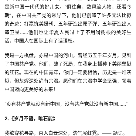
是新中国一代代的好儿女。“俱往矣，数风流人物，还看今
朝”，在中国共产党的领导下，他们已创造了许多无法比拟
的奇迹：打赢抗美援朝、五年研造出原子弹、五年研造出人
造卫星……他们也让华夏人民过上了不用啃树根的美好生
活，中国人在国际上有了话语权。
我是一方棋盘，亦是中国的河山，曾经历五千年岁月，见到
了中国共产党。他们，破了死局，在我身上播种下美丽坚挺
的红花。现在的中国青年，你们一定要相信，历史是一堆灰
烬，但灰烬深处尚有余温。愿你们在余温中学会坚强，领着
中国迈向更美好的未来！
“没有共产党就没有新中国，没有共产党就没有新中国……”
2.《岁月不语，唯石能》
我欲穿花寻路，直入白云深处，浩气展虹霓。—— 题记。