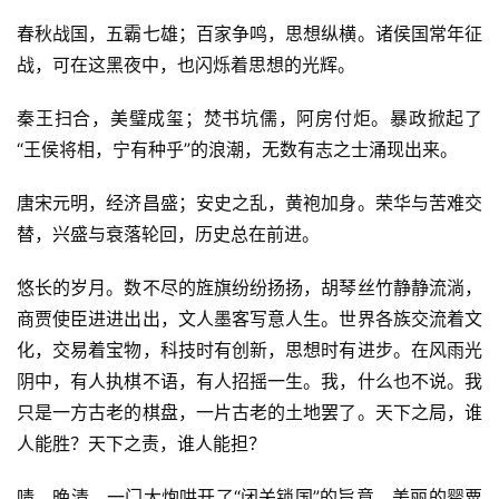
春秋战国，五霸七雄；百家争鸣，思想纵横。诸侯国常年征
战，可在这黑夜中，也闪烁着思想的光辉。
秦王扫合，美璧成玺；焚书坑儒，阿房付炬。暴政掀起了
“王侯将相，宁有种乎”的浪潮，无数有志之士涌现出来。
唐宋元明，经济昌盛；安史之乱，黄袍加身。荣华与苦难交
替，兴盛与衰落轮回，历史总在前进。
悠长的岁月。数不尽的旌旗纷纷扬扬，胡琴丝竹静静流淌，
商贾使臣进进出出，文人墨客写意人生。世界各族交流着文
化，交易着宝物，科技时有创新，思想时有进步。在风雨光
阴中，有人执棋不语，有人招摇一生。我，什么也不说。我
只是一方古老的棋盘，一片古老的土地罢了。天下之局，谁
人能胜？天下之责，谁人能担？
啧，晚清。一门大炮哄开了“闭关锁国”的旨意，美丽的罂粟