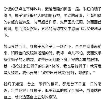
急促的鼓点在耳畔炸响，轰隆轰隆如惊雷一般。朱红的穗子
纷飞，狮子铜铃般的大眼炯炯有神，灵动的转着，红黄相称
的身躯宛若游龙，忽而翘首仰视，忽而回头低顾，忽而回首
匍匐，忽而摇头摆尾，五彩的绣球在空中忽而飞起又倏地落
下。
鼓点戛然而止，红狮子从台子上一跃而下，直直冲到我面前
来，铜绿色的双眼滴溜溜的转，我却一点儿不怕，反而双手
捧住狮子的大脑袋。姥爷乐呵呵脱下身上穿的沉重的服饰，
我一把抢过来红狮子的头饰:“姥爷，我也要舞狮子！就算我
是女娃娃，我也要舞！”姥爷眉开眼笑:“好好，都依你。”
我终于知道，台上一瞬间的精彩，都是台下日复一日的磨
炼，每当我穿上红狮子，似乎就真的成了红狮子，当我站在
台上，就只追逐台上五彩的绣球。