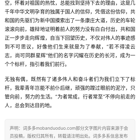
空，怀着对祖国的热忱，总能找到坚持下去的理由，这是几
千年中华文明孕育的独属于国人的信仰，凭借这份信仰，共
和国的先驱们为新中国摸索出了一条康庄大道，历史的车轮
首
滚滚向前，雄辩地证明着前人的努力没有白白付出，共和国
页
正一步步走向辉煌，自当下回望历史，不仅对伟人的事迹感
到不可思议，好像他们生来就是为了奉献，“若不得凌云
好
志，尚可同群星辉”他们的名字闪耀在历史的长河，成为一
词
好
个个标杆，指引着我们前行。
句
无独有偶，既然有了诸多伟人和奋斗者们为我们立下了标
经
杆，我辈青年岂能不前仆后继，顽强的蹚过眼前的泥泞，只
典
管向前，努力的生活。“为者常成，行者常至”不停向前走的
歌
人，总会到达目的地。
词
古
声明：词多多mobanduoduo.com部分文字图片内容来源于会
今
员投稿，版权归其所有，转载请注明出处。词多多系信息发布