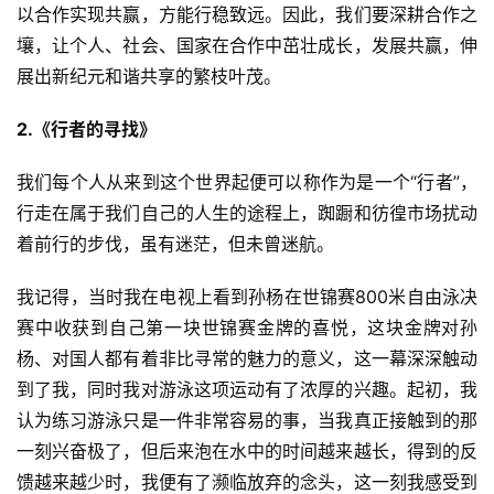
以合作实现共赢，方能行稳致远。因此，我们要深耕合作之
壤，让个人、社会、国家在合作中茁壮成长，发展共赢，伸
展出新纪元和谐共享的繁枝叶茂。
2.《行者的寻找》
我们每个人从来到这个世界起便可以称作为是一个“行者”，
行走在属于我们自己的人生的途程上，踟蹰和彷徨市场扰动
着前行的步伐，虽有迷茫，但未曾迷航。
我记得，当时我在电视上看到孙杨在世锦赛800米自由泳决
赛中收获到自己第一块世锦赛金牌的喜悦，这块金牌对孙
杨、对国人都有着非比寻常的魅力的意义，这一幕深深触动
到了我，同时我对游泳这项运动有了浓厚的兴趣。起初，我
认为练习游泳只是一件非常容易的事，当我真正接触到的那
一刻兴奋极了，但后来泡在水中的时间越来越长，得到的反
馈越来越少时，我便有了濒临放弃的念头，这一刻我感受到