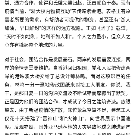
嫌、通力合作，使得和氏璧完璧归赵，还击颜色于秦。现有
疫情当前，“浙大校内物资互助”表传遍紫金港。表格里有急
需者所要的需求，有帮助者可提供的物资，甚至还有“浙大
加油，早日解封”的这样的远方祝愿。正如《孟子》载道，
“天时不如地利，地利不如人和”。个人之力虽小，但众人之
心亦有撬起整个地球的力量。
对于社会，团结合作是发展基石。两岸的发展需要连接，两
岸的亲情更需要维护。自香港回归祖国，党和人民把修建两
岸的港珠澳大桥交给了总设计师林鸣。面对这项艰巨的任
务，林鸣一分一毫地修改图纸来对接工人朋友。你说、我
干，是那日复一日的沟通交流及不断试错而摩擦出了默契。
正是因为他们的团结合作，才成就了今日之建筑奇迹。放眼
望去，由于新冠疫情的扩散，床位紧急空缺不足，建筑工人
仅花十天搭建了“雷神山”和“火神山”，向世界展示中国速
度。反观亦然，国外亚马逊丛林的火灾导致地球之肺遭到严