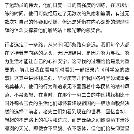
了运动员的伟大，他们日复一日的高强度的训练，在这段训
练的时间，他们可能经历过了无数次的焦虑和崩溃，有过无
数次对自己的怀疑和动摇，但还是凭借在内心深处的熠熠生
辉的信念支撑着他们最终站上那光荣的领奖台。
行者选定了一条路，从来不问那条路有多远。我们每个人都
在坚持着奔向路的尽头，无所谓结果，是因为努力寻找、努
力生活才能让自己的心神安宁，这寻找的过程恰恰是最为重
要的。前几日我在看电视时看到一部纪录片《科学家的故
事》这其中讲述钱三强、华罗庚等几位我国各科学领域重要
的奠基人，他们的行为和追求无不显露着中华民族的精神风
范，不禁会想，在当时，在那个一穷二白的中国耕耘相比于
国外锦衣玉食的生活他们却怀着建设祖国的一腔热血毅然决
然的选择了前者，老先生们如看到现在的世界，回忆当初，
想起的不是路上的孤独和荒凉，而是云朵之间缝隙洒下清冷
凛冽的天光。即使食不果腹、衣不蔽体，但他们抬头仰望星