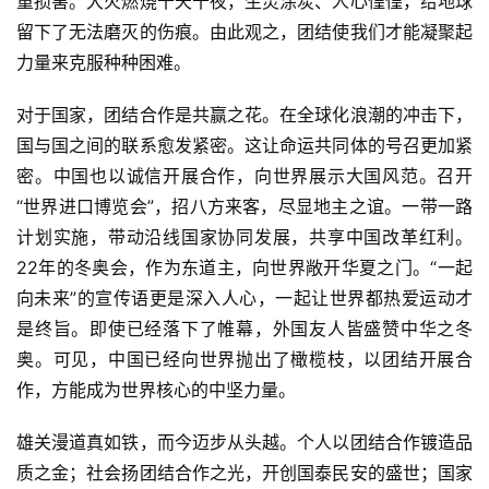
重损害。大火燃烧十天十夜，生灵涂炭、人心惶惶，给地球
留下了无法磨灭的伤痕。由此观之，团结使我们才能凝聚起
力量来克服种种困难。
对于国家，团结合作是共赢之花。在全球化浪潮的冲击下，
国与国之间的联系愈发紧密。这让命运共同体的号召更加紧
密。中国也以诚信开展合作，向世界展示大国风范。召开
“世界进口博览会”，招八方来客，尽显地主之谊。一带一路
计划实施，带动沿线国家协同发展，共享中国改革红利。
22年的冬奥会，作为东道主，向世界敞开华夏之门。“一起
向未来”的宣传语更是深入人心，一起让世界都热爱运动才
是终旨。即使已经落下了帷幕，外国友人皆盛赞中华之冬
奥。可见，中国已经向世界抛出了橄榄枝，以团结开展合
作，方能成为世界核心的中坚力量。
雄关漫道真如铁，而今迈步从头越。个人以团结合作镀造品
质之金；社会扬团结合作之光，开创国泰民安的盛世；国家