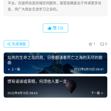
诗
平台，仅提供信息存储空间服务，接受投稿是出于传递更多信
词
息、供广大网友交流学习之目的。
常
登录
注册
用
赞
(3)
贺
词
生成海报
1
0
网
灿亮的生命之岛四周，日夜翻涌着死亡之海的无尽的歌
络
曲
热
上一篇
2022年6月15日 08:41
词
惯有谣诼或青眼，何须他人置一言
电
影
2022年6月15日 08:43
下一篇
台
词