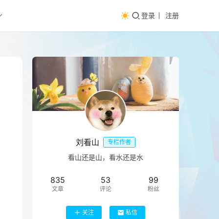
登录
注册
刘看山
专栏作者
看山还是山，看水还是水
835
53
99
文章
评论
粉丝
关注
私信