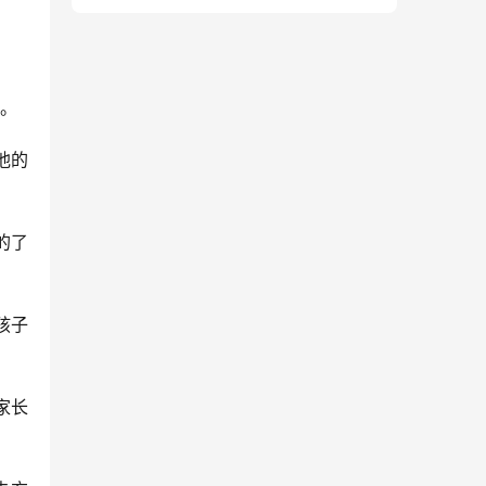
您。
他的
的了
孩子
家长