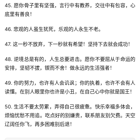
45. 愿你骨子里有坚强，言行中有教养，交往中有包容，心
底里有善良！
46. 悲观的人虽生犹死，乐观的人永生不老。
首
页
47. 这一秒不放弃，下一秒就有希望！坚持下去就会成功！
好
48. 逆境总是有的，人生总要进击。愿你不要屈从于命运的
词
安排，坚韧不拔，锲而不舍！做永远的生活强者！
好
句
49. 你的努力，也许有人会讥讽；你的执着，也许不会有人
读懂。在别人眼里你也许是小丑，在自己心中你就是国王！
经
典
50. 生活不要太劳累，弄得自己很疲惫。快乐幸福多体会，
歌
烦恼忧愁不用追。吃点好的别嫌贵，联系朋友别欠费。天空
词
辽阔任你飞，再多困难别后退！
古