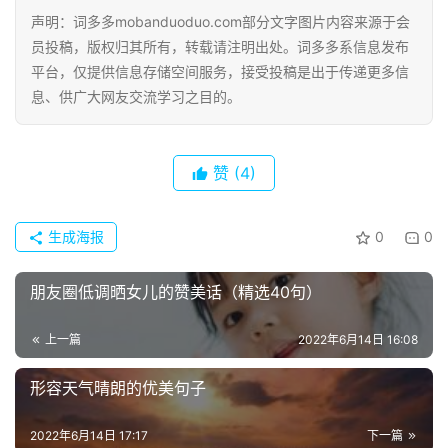
今
声明：词多多mobanduoduo.com部分文字图片内容来源于会
诗
员投稿，版权归其所有，转载请注明出处。词多多系信息发布
词
平台，仅提供信息存储空间服务，接受投稿是出于传递更多信
息、供广大网友交流学习之目的。
常
登录
注册
用
贺
赞
(4)
词
生成海报
0
0
网
络
热
朋友圈低调晒女儿的赞美话（精选40句）
词
上一篇
2022年6月14日 16:08
电
形容天气晴朗的优美句子
影
台
2022年6月14日 17:17
下一篇
词