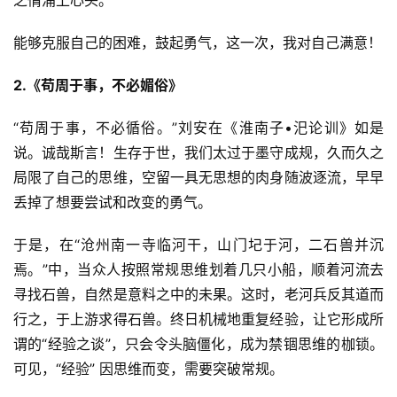
能够克服自己的困难，鼓起勇气，这一次，我对自己满意！
2.《苟周于事，不必媚俗》
“苟周于事，不必循俗。”刘安在《淮南子•汜论训》如是
说。诚哉斯言！生存于世，我们太过于墨守成规，久而久之
局限了自己的思维，空留一具无思想的肉身随波逐流，早早
丢掉了想要尝试和改变的勇气。
于是，在“沧州南一寺临河干，山门圮于河，二石兽并沉
焉。”中，当众人按照常规思维划着几只小船，顺着河流去
寻找石兽，自然是意料之中的未果。这时，老河兵反其道而
行之，于上游求得石兽。终日机械地重复经验，让它形成所
谓的“经验之谈”，只会令头脑僵化，成为禁锢思维的枷锁。
可见，“经验” 因思维而变，需要突破常规。