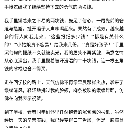
手接过给我了继续坚持下去的勇气的两块钱。
我手里攥着来之不易的两块钱，鼓足了信心，一甩先前的窘
迫与尴尬，扯开嗓子大声吆喝起来。果然有了成效，越来越
多的行人向我走来，“这些报纸多少钱？”“都是有关什么
的？”“小姑娘真不容易！给我来几份。”“真是好孩子！”手里
沉甸甸的报纸不久就被卖光，我的眉头不再紧皱，满意之情
从心底涌出，我手里攥着被汗浸湿的二十块钱，连一根五角
钱的冰棍也舍不得买。
走在回学校的路上，天气仿佛不再像早晨那样炎热，袭来了
缕缕清风，轻轻地拂过我的脸颊，柳条被吹的缓缓舞蹈，仿
佛在向我表示祝贺。
到了学校，看着同学们怀里任然抱着的沉甸甸的报纸，虽然
经历一天的辛苦实践，我已经变得口干舌燥，但是一股满意
之情涌上心头。