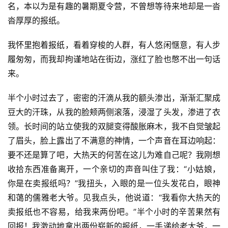
名，本以为是有趣的暑期夏令营，不曾想等待来地却是一沓
沓厚厚的报纸。
我怀里抱着报纸，看着穿梭的人群，有人悠闲惬意，有人步
履匆匆，而我却拘谨地站在街边，涨红了脸也憋不出一句话
来。
半个小时过去了，密密的汗滴从我的额头渗出，渐渐汇聚成
豆大的汗珠，从我的脸颊两侧滚落，浸湿了头发，渗进了衣
领。长时间的站立使我的双腿变得酸胀麻木，我不自觉皱起
了眉头，脸上露出了不满意的神情，一个声音在耳边响起：
要不还是算了吧，大热天的何苦在这儿为难自己呢？我刚想
收拾东西准备离开，一个亲切的声音叫住了我：“小姑娘，
你是在卖报纸吗？”我扭头，入眼的是一位头发花白，眼神
和蔼的儒雅老大爷。见我点头，他说道：“我看你大热天的
卖报纸也不容易，给我来两份吧。”半个小时的辛苦果然有
回报！我激动地拿出两份崭新的报纸，一手递给老大爷，一