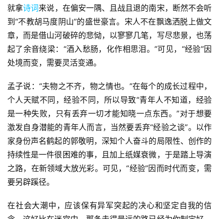
就拿
诗词
来说，在偏安一隅、且战且退的南宋，断然不会听
到“不教胡马度阴山”的盛世豪言。宋人不在飘逸洒脱上做文
章，而是借山河破碎的悲恸，以寥寥几笔，写尽悲景，也荡
起了余音绕梁：“酒入愁肠，化作相思泪。”可见，“经验”因
处境而变，需要灵活变通。
孟子说：“夫物之不齐，物之情也。”在每个的成长过程中，
个人天赋不同，经验不同，所以导致“青年人不知道，经验
是一种失败，只有丢弃一切才能知晓一点东西。”对于想要
激发自身潜能的青年人而言，当然要丢弃“经验之谈”。以作
家身份声名鹤起的郭敬明，深知个人奋斗的局限性、创作的
持续性是一件很困难的事，且加上纸媒衰微，于是踏上导演
之路，在新领域大放光彩。可见，“经验”因而时代而变，需
要另辟蹊径。
在社会大潮中，应该保有异军突起的决心和坚定自我的信
首
页
念。这好比在迷宫中，那条走得最远的路已经为你制定好，