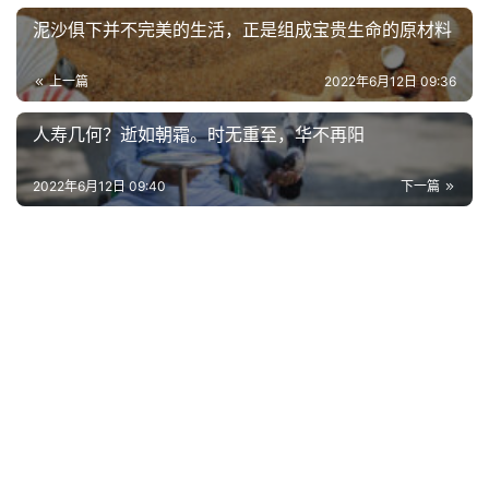
登录
注册
用
泥沙俱下并不完美的生活，正是组成宝贵生命的原材料
贺
词
上一篇
2022年6月12日 09:36
网
人寿几何？逝如朝霜。时无重至，华不再阳
络
热
2022年6月12日 09:40
下一篇
词
电
影
台
词
其
他
词
语