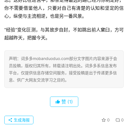
你不需要借鉴他人，只要对自己有清楚的认知和坚定的信
好
心，纵使与主流相逆，也是另一番风景。
词
好
“经验”变化叵测，与其故步自封，不如跳出前人窠臼，方可
句
超越昨天，把握今天。
经
典
声明：词多多mobanduoduo.com部分文字图片内容来源于会
歌
员投稿，版权归其所有，转载请注明出处。词多多系信息发布
词
平台，仅提供信息存储空间服务，接受投稿是出于传递更多信
息、供广大网友交流学习之目的。
古
今
诗
赞
(1)
词
生成海报
0
0
常