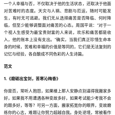
一个人幸福与否，不仅取决于他的生活状态，还取决于他面
对苦难时的态度。天灾与人祸、悲剧与厄运，随时可能发
生，有时无可逃避。我们无从选择痛苦是否降临、何时降
临，但至少能够调整面对痛苦的心态。周国平说：“对于一
个视人生感受为最宝贵财富的人来说，欢乐和痛苦都是收
入，他的账本上没有支出。”确实，当我们真正珍惜生命本
身的时候，苦难和幸福的价值是等同的，它们是无法复刻的
记忆与经验，各自酿成不同色彩的人生诗篇。
范文
1.《磨砺出宝剑，苦寒沁梅香》
你是否，常听人抱怨，如果楼上那人安静点别逼得我搬家多
好，如果我不用遭遇各种变故多好，如果考试能少考我不会
的题多好，等等？可另一方面，搬家拓宽你的眼界，变故磨
练你的心志，难题让你努力超越自我。身处逆境，常被看作