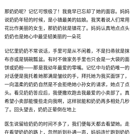
那奶奶呢？记忆可恨极了！我竟早已忘却了她的面容。妈妈
说奶奶年轻的时候，是小镇最美的姑娘。我笑着说人们常用
花比作美丽的女生，那奶奶就是镇花了。妈妈认真地点点头
奶奶也是她心中最坚韧美丽的一朵花
记忆里奶奶不常说话，手里可是从不闲着，不是扫帚就是抹
布亦或是锅碗瓢盆。有时不做家务手里也只会是一大袋的面
饼或奶粉——那是我幼年最爱的零嘴。记忆中与奶奶唯一的
对话便是我托着她那满是皱纹的手，拜托她为我买面饼了，
首
一向温柔的奶奶自然是不会拒绝她小孙女的请求，她点了点
页
头。看见奶奶答应后，我便撒欢跑去我最爱的小卖部了。真
希望小卖部能慢些走向我啊，这样就能和奶奶再多相处几秒
好
了。回头望去，奶奶正晕倒在地上
词
好
医生说留给奶奶的时间不多了，我们便每天都去看望她。走
句
在看望奶奶的路上，忽然听到扑通一声，妈妈连忙跑到奶奶