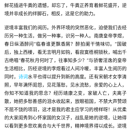
鲜花插进牛粪的遗憾，却忘了，牛粪正养育着鲜花盛开，逆
境并非成长的绊脚石，相反，这是它的助力。
逆境丰富我们的阅历。外界环境的突然恶化，迫使我们去经
历另一种生活，做另一种事，识另一种人。南唐皇帝李煜，
春日纵酒醉问“临春谁更飘香屑？醉拍阑干情味切。”国破
后，独上西楼，看无言明月如钩，看寂寞梧桐锁秋，喊出千
古绝唱“春花秋月何时了，往事知多少？”与骄奢淫逸的皇帝
生活相比，历经逆境的李煜看过人间冷暖，丰富人生阅历的
同时，
诗词
水平也得以提升到新的高度。还有宋朝才女李清
照，早年满怀闺怨，见花落愁，见水流愁，亲爱的心上人，
你知不知道我的思念？经历靖康之变，家破人亡，夫离子
散，她把多愁善感的泪水收起来，放眼祖国，不禁大声赞颂
不屈不饶的项羽，这才是我的君主应学习的榜样呀！从优柔
的大家闺秀到心怀家国的女汉子，战乱是她的逆境，让她得
以看到更多悲欢离合与大千世界，精神境界得以成长。逆境