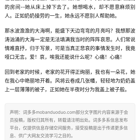
的房间--她从床上掉下去了。她想喝水，却不愿意麻烦别
经
人。正如奶奶操劳的一生，她永远不愿别人帮助她。
典
歌
那水波澹澹的大海啊，能盛下天边弯弯的月亮吗？我想那波
词
涛汹涌的大海一定是无法填满我当时的阵阵哀思。人们常说
情难直抒，归于写景，可是当真正悲哀的事情发生时，我竟
古
哑口无言。爱！哀，唉我还能说什么呢？心痛！心痛！
今
诗
回到老家的时候，老家的花开得正绚丽，我也有一朵花，她
词
在我心中艳丽地开着。风将云卷成几张幡，轻轻地为奶奶盖
常
上一层薄薄的被子，正如她在半夜时分为我盖上被子般。
登录
注册
用
贺
词
声明：词多多mobanduoduo.com部分文字图片内容来源于会
员投稿，版权归其所有，转载请注明出处。词多多系信息发布
平台，仅提供信息存储空间服务，接受投稿是出于传递更多信
网
息、供广大网友交流学习之目的。
络