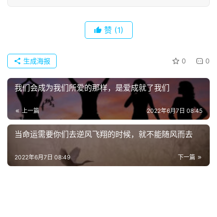
热
词
赞
(1)
电
影
生成海报
0
0
台
词
我们会成为我们所爱的那样，是爱成就了我们
其
上一篇
2022年6月7日 08:45
他
词
当命运需要你们去逆风飞翔的时候，就不能随风而去
语
2022年6月7日 08:49
下一篇