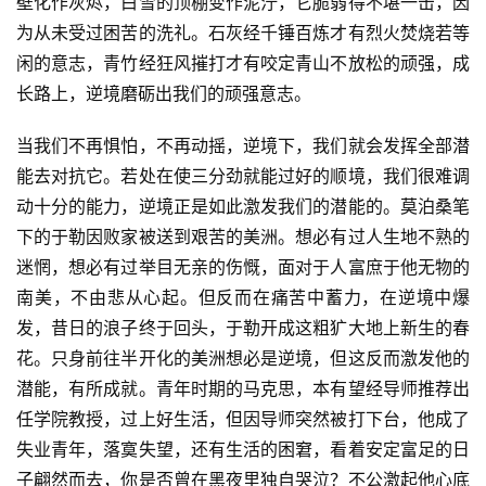
壁化作灰烬，白雪的顶棚变作泥泞，它脆弱得不堪一击，因
为从未受过困苦的洗礼。石灰经千锤百炼才有烈火焚烧若等
闲的意志，青竹经狂风摧打才有咬定青山不放松的顽强，成
长路上，逆境磨砺出我们的顽强意志。
当我们不再惧怕，不再动摇，逆境下，我们就会发挥全部潜
能去对抗它。若处在使三分劲就能过好的顺境，我们很难调
动十分的能力，逆境正是如此激发我们的潜能的。莫泊桑笔
下的于勒因败家被送到艰苦的美洲。想必有过人生地不熟的
迷惘，想必有过举目无亲的伤慨，面对于人富庶于他无物的
南美，不由悲从心起。但反而在痛苦中蓄力，在逆境中爆
发，昔日的浪子终于回头，于勒开成这粗犷大地上新生的春
花。只身前往半开化的美洲想必是逆境，但这反而激发他的
潜能，有所成就。青年时期的马克思，本有望经导师推荐出
任学院教授，过上好生活，但因导师突然被打下台，他成了
失业青年，落寞失望，还有生活的困窘，看着安定富足的日
子翩然而去，你是否曾在黑夜里独自哭泣？不公激起他心底