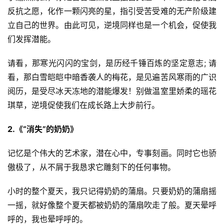
反抗之愿，化作一颗闪亮的星，指引受苦受难的无产阶级建
立自己的世界。由此可见，逆境同样也是一个机会，促使我
们发挥潜能。
请看，那寒光闪闪的宝剑，是历经千锤百炼的坚定意志; 请
看，那白雪皑皑中暗香袭人的梅花，是见遍苦风寒雨的广识
阅历，是受尽冰天冻地的潜能爆发！别做温室里娇柔的瑶花
琪草，逆境促使我们在成长路上大步前行。
2.《“消失”的奶奶》
记忆是个伟大的艺术家，潜在心中，专事刻画。同时它也骄
傲极了，从不屑于我恳求它雕刻下的任何事物。
小时的整个夏天，我只记得奶奶的蒲扇。只要奶奶的蒲扇摇
一摇，就好像整个夏天都被奶奶的蒲扇吹走了般。夏天晕呼
呼的，我也晕呼呼的。