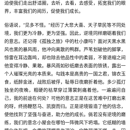
迫使我们走出舒适圈，去听，去看，去感受，拓宽我们的眼
界，丰富我们的阅历，促使我们成长。
俗语说，“见多不怪。”经历了大悲大喜、天子草民等不同处
境，我们更为冷静，更为坚强。因此，逆境同样磨砺着我们
的意志。还记得《孤独之旅》中的杜小康吗？面对天黑水黑
风也黑的暴风雨，他冲向离散的鸭群。芦苇划破他的脚掌，
惊雷在耳边轰鸣，却也除去他品性中的柔弱，不曾退缩之间
他变得冷静、果敢。暴风雨如砂纸磨去表面的铁锈，露出一
个人璀璨光亮的本质来。勾践本是高贵的一国之君，锦衣玉
食，纸醉金迷，战败后被俘，耻辱日夜磨折着他。多少孤灯
独坐的夜晚，粗硬的枯草穿过薄裳刺痛着他，一遍遍问自
己，我的前途在何处？可他的意志正是在这苦难中打磨出来
的呀，终扬鞭怒马、凯旋而归。正是逆境锻造了他的信念，
使他找到了坚强与奋进，助力他的成长。倘若没有逆境的磨
练，我们的意念小屋会在哪怕一阵微风下坍塌。它纸糊的墙