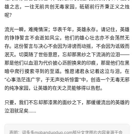
句
雄之志，一往无前共创无毒家园，砥砺前行齐秉正义之烛
呢？
经
典
流光一瞬，难掩情深；华表千年，英雄永存。请记住，英雄
歌
的铮铮誓言不会逝如风尘，他们的雄心壮志亦不会荡然无
词
存。这份誓言与决心不会因为诽谤而动摇，不会因为诋毁而
泯灭。切莫随了世俗意愿，忘却那黑纱之下流淌的泣泪——
古
那是他们以血泪为代价披心沥胆换来的印痕，那是他们在黑
今
暗中爬行摸索寻到的至道。惟愿诸君永记着这泣与泪，在
诗
“心事浩茫连广宇，于无声处听惊雷”中，创造一个无毒无邪
词
的纯净家园，让英雄的在天之灵能够得以告慰。
常
只要，我们不忘却那漆黑的面纱之下，那缓缓流出的英雄的
登录
注册
用
泣泪就足矣……
贺
词
声明：词多多mobanduoduo.com部分文字图片内容来源于会