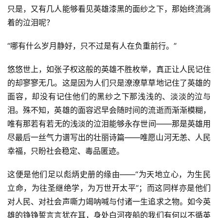
只是，又有几人能够看见英雄漆黑的面纱之下，那始终流淌
着的泣泪呢？
“哪有什么岁月静好，只不过是有人在负重前行。”
悠悠世上，如张子权这般的英雄不胜枚举，真正让人民记住
的却寥寥无几。这是因为人们只是潦潦草草地记住了英雄的
面容，却没有记住他们的黑纱之下那浅浅的、淡淡的泣与
泪。殊不知，英雄的面容迟早会随时间的流逝而渐渐模糊，
唯有那若有若无的浅淡的泣泪能够永存世间——那是英雄用
尽最后一丝气力谱写出的壮丽诗篇——唯愿山河无恙、人民
幸福，只盼社会稳定、毒品匿迹。
首
页
这便是他们足以彪炳史册的缘由——“为天地立心，为生民
立命，为往圣继绝学，为万世开太平”；而这同样亦是他们
好
对人民、对社会声嘶力竭呐喊与付诸一生追求之物。如今英
词
雄的铮铮誓言言犹在耳，身处白河夜船的我们有何以不循英
好