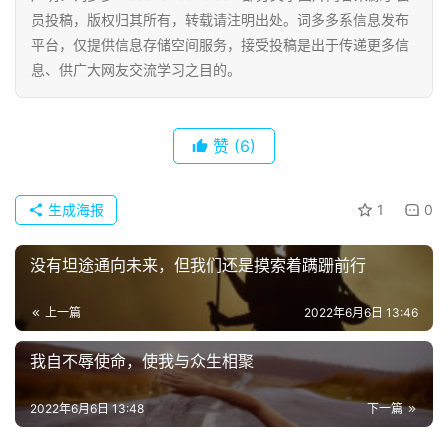
网
员投稿，版权归其所有，转载请注明出处。词多多系信息发布
络
平台，仅提供信息存储空间服务，接受投稿是出于传递更多信
热
息、供广大网友交流学习之目的。
词
电
赞
(6)
影
台
词
生成海报
1
0
其
没有坦途通向未来，但我们还是摸索着蹒跚前行
他
词
上一篇
2022年6月6日 13:46
语
我自不辱使命，使我与众生相聚
2022年6月6日 13:48
下一篇