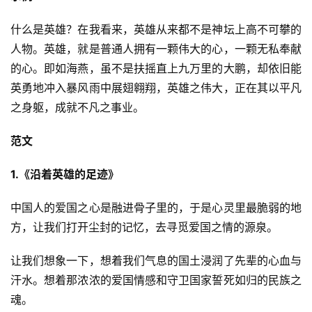
什么是英雄？在我看来，英雄从来都不是神坛上高不可攀的
人物。英雄，就是普通人拥有一颗伟大的心，一颗无私奉献
的心。即如海燕，虽不是扶摇直上九万里的大鹏，却依旧能
英勇地冲入暴风雨中展翅翱翔，英雄之伟大，正在其以平凡
之身躯，成就不凡之事业。
范文
1.《沿着英雄的足迹》
中国人的爱国之心是融进骨子里的，于是心灵里最脆弱的地
方，让我们打开尘封的记忆，去寻觅爱国之情的源泉。
让我们想象一下，想着我们气息的国土浸润了先辈的心血与
汗水。想着那浓浓的爱国情感和守卫国家誓死如归的民族之
魂。