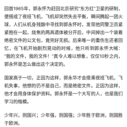
回首1965年，郭永怀为赶回北京研究“东方红”卫星的研制，
便搭成了夜班飞机，飞机却突然失去平衡，瞬间腾起一团火
球，人们从机身残骸中寻找到郭永怀时，发现他同警卫员紧
紧抱在一起，烧焦的两具遗体被分开后，中间掉出一个装着
绝密文件的公文包，竟完好无损。后来唯一的重伤生还者回
忆，在飞机开始剧烈晃动的时候，他只听到郭永怀大喊：
“我的文件，我的文件！”真令人难以想象，仅仅10秒之内，
郭永怀是怎么做出这个决定的。
国家高于一切，正因为这样，郭永华才会搭乘夜班飞机，飞
机失事，他想的仍不是自己，而是绝密文件。正因为这样，
他才会用身体保护资料。郭永怀是一个大写的人，也是我们
学习的楷模。
少年兴，则国兴；少年强，则国强；少年胜于欧洲，则国胜
于欧洲。