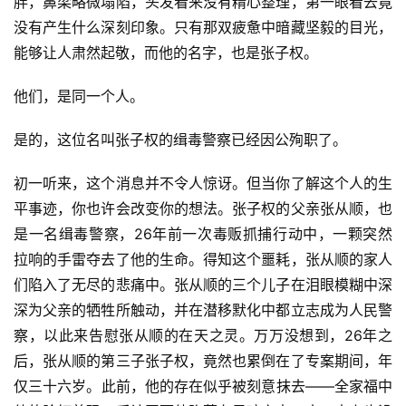
胖，鼻梁略微塌陷，头发看来没有精心整理，第一眼看去竟
没有产生什么深刻印象。只有那双疲惫中暗藏坚毅的目光，
能够让人肃然起敬，而他的名字，也是张子权。
他们，是同一个人。
是的，这位名叫张子权的缉毒警察已经因公殉职了。
初一听来，这个消息并不令人惊讶。但当你了解这个人的生
平事迹，你也许会改变你的想法。张子权的父亲张从顺，也
是一名缉毒警察，26年前一次毒贩抓捕行动中，一颗突然
拉响的手雷夺去了他的生命。得知这个噩耗，张从顺的家人
们陷入了无尽的悲痛中。张从顺的三个儿子在泪眼模糊中深
深为父亲的牺牲所触动，并在潜移默化中都立志成为人民警
察，以此来告慰张从顺的在天之灵。万万没想到，26年之
后，张从顺的第三子张子权，竟然也累倒在了专案期间，年
仅三十六岁。此前，他的存在似乎被刻意抹去——全家福中