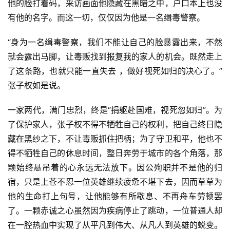
他的脸打着码，采访画面他隐藏在黑暗之中，户口本上也没
有他的名字。而这一切，仅仅因为他是一名缉毒警察。
“身为一名缉毒警察，我们不能让自己的脸暴露出来，不然
就会露出马脚，让毒贩找到报复我的家人的机会。既然走上
了这条路，也就只能一直失去 ，做好视死如归的决心了。”
张子权如是说。
一家两代，满门忠烈，终是“捐躯赴国难，视死忽如归”。为
了保护家人，张子权不得不牺牲自己的权利，把自己终日隐
藏在黑纱之下，不让毒贩抓住把柄；为了守卫和平，他也不
得不牺牲自己的休息时间，整日奔劳于城市的各个角落，那
颗始终悬吊着的心永远无法放下。因公殉职并不是他的归
宿，只是上苍不忍一位英雄继续疲惫不堪下去，因而草草为
他的生命打上句号，让他能够有所歇息、不再舟车劳顿罢
了。一颗赤诚之心虽然因为疾病停止了跳动，一位普通人却
在一腔热血中实现了从平凡到伟大、从凡人到英雄的蜕变。