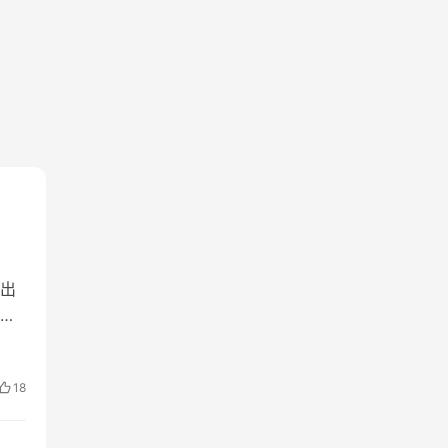
出
一
18