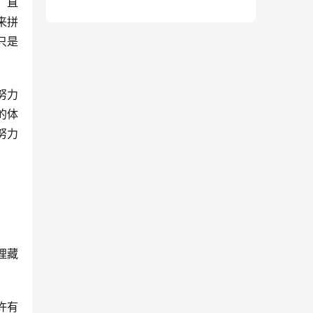
，直
句）
来拼
只是
努力
的体
努力
埋藏
许有