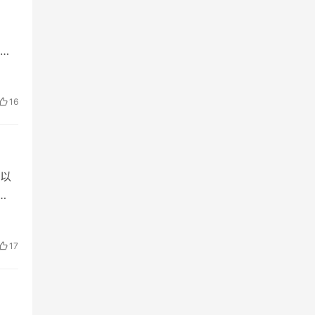
美
公帅
16
以
，
17