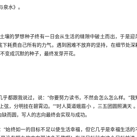
与泉水》。
土壤的梦想种子终有一日会从生活的缝隙中破土而出，于是迎
底下耗费自己所有的力气。遇到困难不放弃的坚持，在细节处深
能不变成沉默的种子，最终发芽开花。
几乎都跟我说过，说：“你要努力读书，不然会怎么怎么样。”我
弦，分明挂在碧霄边。”“时人莫道蛾眉小 ，三五团圆照满天 。
由缺而圆，写人的志向最终会实现与成功。
：“始终如一的目标不足以使生活幸福，但它几乎是幸福生活的