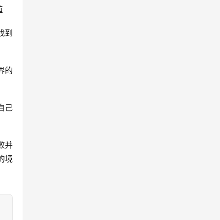
值
找到
界的
自己
败并
的境