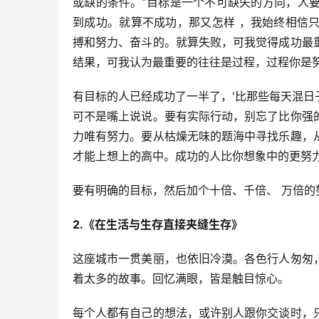
或缺的条件。”目标是一个不可缺失的方向，人
到成功。就算不成功，那又怎样 ，我始终相信
搏和努力、奋斗的。就算失败，可我觉得成功最
结果，可我认为最重要的往往是过程，过程你是
有目标的人已经成功了一半了，'比那些每天混
可不是嘴上说说。要有实际行动，别忘了比你强
力唯有努力。要从枯燥无味的题海中寻找乐趣，
才能上想上的高中。成功的人比你想象中的更努
要有明确的目标，然后加个十倍、千倍、 万倍的
2.《在生活与生存直接夹缝生存》
这座城市一贯美丽，也依旧冷漠。各色行人匆匆
着太多的故事。回忆满眼，皆是触目惊心。
每个人都有自己的想法，或许别人跟你交谈时，