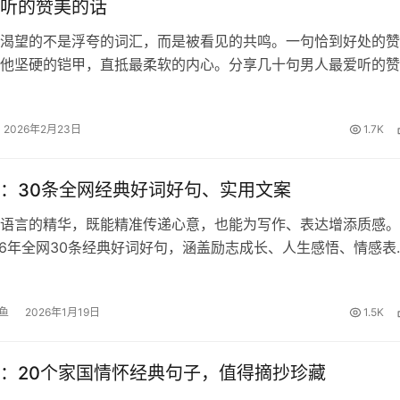
听的赞美的话
渴望的不是浮夸的词汇，而是被看见的共鸣。一句恰到好处的赞
他坚硬的铠甲，直抵最柔软的内心。分享几十句男人最爱听的赞
藏起来，你一定用得到！ 这样夸他帅 1、口水打湿数据线。老
2、你怎么这样长，长我心…
2026年2月23日
1.7K
：30条全网经典好词好句、实用文案
语言的精华，既能精准传递心意，也能为写作、表达增添质感。
26年全网30条经典好词好句，涵盖励志成长、人生感悟、情感表
福等多元场景，适配文案创作、日常交流、节日问候等多种需求
收藏起来哦！ 1、生活像…
鱼
2026年1月19日
1.5K
：20个家国情怀经典句子，值得摘抄珍藏