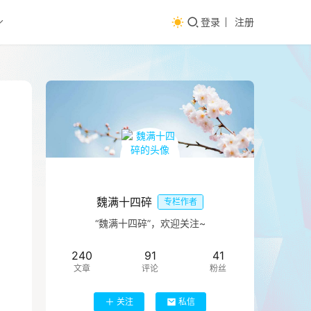
登录
注册
魏满十四碎
专栏作者
“魏满十四碎”，欢迎关注~
240
91
41
文章
评论
粉丝
关注
私信