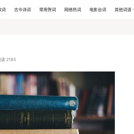
歌词
古今诗词
常用贺词
网络热词
电影台词
其他词语
读 2185