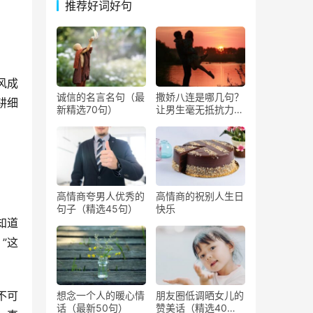
推荐好词好句
风成
诚信的名言名句（最
撒娇八连是哪几句？
耕细
新精选70句）
让男生毫无抵抗力撒
娇的话
高情商夸男人优秀的
高情商的祝别人生日
句子（精选45句）
快乐
知道
”这
不可
想念一个人的暖心情
朋友圈低调晒女儿的
话（最新50句）
赞美话（精选40