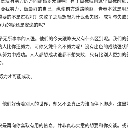
要是没有努力的方向那该多无趣啊！有了目标就向这个目标前进
只要我努力，做最好的自己，纵使前方道路崎岖，青春本就是用
重要的不是过程吗？失败了之后想想为什么会失败。成功与失败
努力的呢还是安逸的呢？
日子无所事事的人强。他们的今天跟昨天又有什么区别呢。我们的
的人比你还努力，可你又凭什么不努力呢！没有出色的成绩强状
从努力中成功。人人都想成功谁都不想失败，只有比别人更加的
力。
努力才可能成功。
，他们好奇着别人的世界，却又不会真正为谁而停下脚步。这里
只是再向你套取有用的信息，并非真心实意的想要和你交谈。或