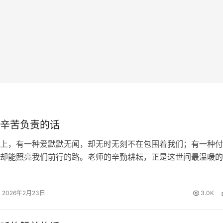
辛苦负责的话
上，有一种爱默默无闻，却无时无刻不在包围着我们；有一种付
却能照亮我们前行的路。老师的辛勤耕耘，正是这世间最温暖的
知识的甘露浇灌我们求知的心田，用责任的坚守陪伴我们度过每
的夜晚。面对这份沉甸甸的师恩…
2026年2月23日
3.0K