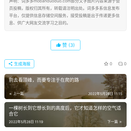
声明：词多多mobanduoduo.com部分文字图片内容来源于会
员投稿，版权归其所有，转载请注明出处。词多多系信息发布
平台，仅提供信息存储空间服务，接受投稿是出于传递更多信
息、供广大网友交流学习之目的。
首
页
赞
(3)
好
词
生成海报
0
0
好
句
别去看顶峰，而要专注于在爬的路
经
上一篇
2022年5月28日 11:15
典
歌
一棵树长到它想长到的高度后，它才知道怎样的空气适
词
合它
2022年5月28日 11:19
下一篇
古