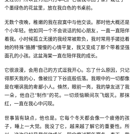
个墨绿色的花盆里，放在我白色的书桌前。
无数个夜晚，稚嫩的我在寂寞中与他交谈。那时他大概还是
个小年轻。他如同一个不会说话的知心朋友，一直一直陪伴
着我。小时候孤立无援的我经常被欺负，我时常用手搓捻着
她的特殊“胳膊”慢慢的心情平复，我又变成了那个带着坚强
面孔的小孩。这盆海棠一直在陪伴我的成长。
它很浪漫，会用自己的方式逗我开心。忘了什么原因，只记
得那天我的心，像被拉了下谷底般低落。我眼中的一切都像
是在嘲讽我的卑鄙小人。倏然，眼前一亮，我的挚友送了我
一朵，他自己“制作”的花。一切烦恼瞬间灰飞烟灭。那抹
红，一直在我心中闪现。
世事皆有缺点，他也是。它每个冬天都会像一个疲倦的孩
子，睡上一大觉。我没了它，越来越了解它的重要性。所