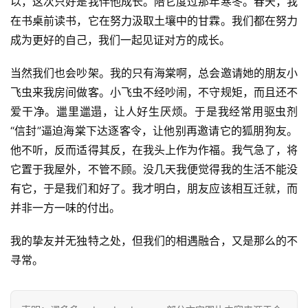
以，这次只好是我伴他成长。陪它度过那年寒冬。春天，我
在书桌前读书，它在努力汲取土壤中的甘霖。我们都在努力
成为更好的自己，我们一起见证对方的成长。
当然我们也会吵架。我的只有海棠啊，总会邀请她的朋友小
飞虫来我房间做客。小飞虫不经吵闹，不守规矩，而且还不
爱干净。邋里邋遢，让人好生厌烦。于是我经常用驱虫剂
“信封”逼迫海棠下达逐客令，让他别再邀请它的狐朋狗友。
他不听，反而适得其反，在我头上作为作福。我气急了，将
它置于我屋外，不管不顾。没几天我便觉得我的生活不能没
有它，于是我们和好了。我才明白，朋友应该相互迁就，而
并非一方一味的付出。
我的挚友并无独特之处，但我们的相遇融合，又是那么的不
寻常。