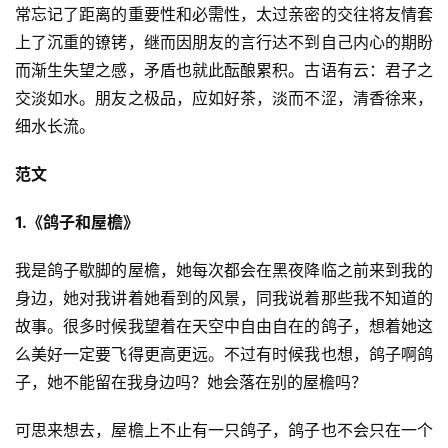
常忘记了距离的重要性和必需性，太过亲密的交往将友情套
上了沉重的镣铐，继而因朋友的言行达不到自己内心的期盼
而渐生失望之感，矛盾也就此酝酿累积。古语有云：君子之
交淡如水。朋友之极品，应如好茶，淡而不涩，清香徐来，
细水长流。
范文
1.《鸽子和屋檐》
我是鸽子歇脚的屋檐，她每次都会在黑夜降临之前来到我的
身边，她对我讲着她看到的风景，同我说着那些我不知道的
故事。很多时候我望着在天空中自由自在的鸽子，想着她这
么美好一定要飞得更高更远。不过有时候我也想，鸽子啊鸽
子，她不能留在我身边吗？她会落在别的屋檐吗？
可思来想去，屋檐上不止有一只鸽子，鸽子也不会只在一个