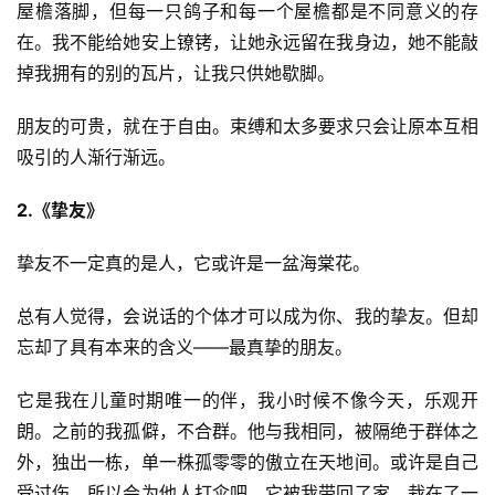
屋檐落脚，但每一只鸽子和每一个屋檐都是不同意义的存
在。我不能给她安上镣铐，让她永远留在我身边，她不能敲
掉我拥有的别的瓦片，让我只供她歇脚。
朋友的可贵，就在于自由。束缚和太多要求只会让原本互相
吸引的人渐行渐远。
2.《挚友》
挚友不一定真的是人，它或许是一盆海棠花。
总有人觉得，会说话的个体才可以成为你、我的挚友。但却
忘却了具有本来的含义——最真挚的朋友。
它是我在儿童时期唯一的伴，我小时候不像今天，乐观开
朗。之前的我孤僻，不合群。他与我相同，被隔绝于群体之
外，独出一栋，单一株孤零零的傲立在天地间。或许是自己
受过伤，所以会为他人打伞吧。它被我带回了家，栽在了一