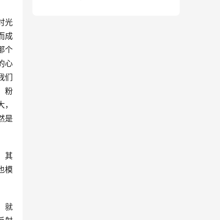
句）
时光
而成
那个
的心
我们
，粉
大，
然是
，其
也模
，就