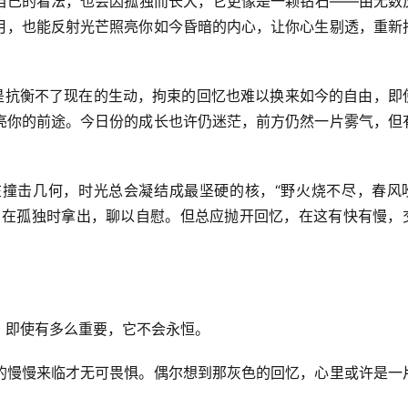
自己的看法，也会因孤独而长大，它更像是一颗钻石——由无数
月，也能反射光芒照亮你如今昏暗的内心，让你心生剔透，重新
终是抗衡不了现在的生动，拘束的回忆也难以换来如今的自由，即
亮你的前途。今日份的成长也许仍迷茫，前方仍然一片雾气，但
撞击几何，时光总会凝结成最坚硬的核，“野火烧不尽，春风
，在孤独时拿出，聊以自慰。但总应抛开回忆，在这有快有慢，
，即使有多么重要，它不会永恒。
的慢慢来临才无可畏惧。偶尔想到那灰色的回忆，心里或许是一
。