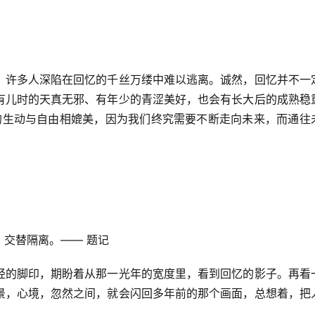
，许多人深陷在回忆的千丝万缕中难以逃离。诚然，回忆并不一
有儿时的天真无邪、有年少的青涩美好，也会有长大后的成熟稳
”的生动与自由相媲美，因为我们终究需要不断走向未来，而通往
交替隔离。—— 题记
经的脚印，期盼着从那一光年的宽度里，看到回忆的影子。再看
景，心境，忽然之间，就会闪回多年前的那个画面，总想着，把