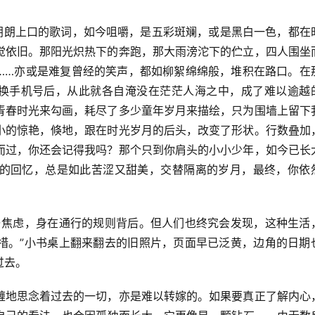
经朗朗上口的歌词，如今咀嚼，是五彩斑斓，或是黑白一色，都在
觉依旧。那阳光炽热下的奔跑，那大雨滂沱下的伫立，四人围坐
……亦或是难复曾经的笑声，都如柳絮绵绵般，堆积在路口。在
交换手机号后，从此就各自淹没在茫茫人海之中，成了难以逾越
青春时光来勾画，耗尽了多少童年岁月来描绘，只为围墙上留下
小的惊艳，倏地，跟在时光岁月的后头，改变了形状。行数叠加
而过，你还会记得我吗？那个只到你肩头的小小少年，如今已长
的回忆，总是如此苦涩又甜美，交替隔离的岁月，最终，你依
与焦虑，身在通行的规则背后。但人们也终究会发现，这种生活
措。”小书桌上翻来翻去的旧照片，页面早已泛黄，边角的日期
过去。
缠地思念着过去的一切，亦是难以转嫁的。如果要真正了解内心