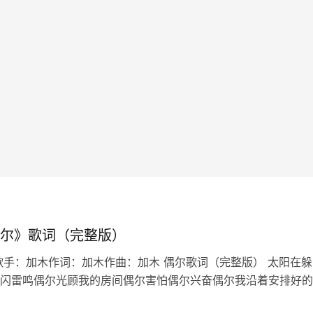
尔》歌词（完整版）
歌手：加木作词：加木作曲：加木 偶尔歌词（完整版） 太阳在躲
闪雷鸣偶尔光顾我的房间偶尔害怕偶尔兴奋偶尔我沿着安排好的
也想偏离适应最适合的生态偶尔也想迁徙偶尔家常便饭偶尔百怪