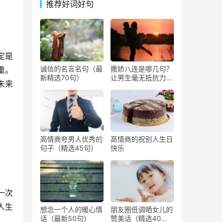
推荐好词好句
定是
诚信的名言名句（最
撒娇八连是哪几句？
重。
新精选70句）
让男生毫无抵抗力撒
未来
娇的话
高情商夸男人优秀的
高情商的祝别人生日
句子（精选45句）
快乐
一次
人生
想念一个人的暖心情
朋友圈低调晒女儿的
话（最新50句）
赞美话（精选40