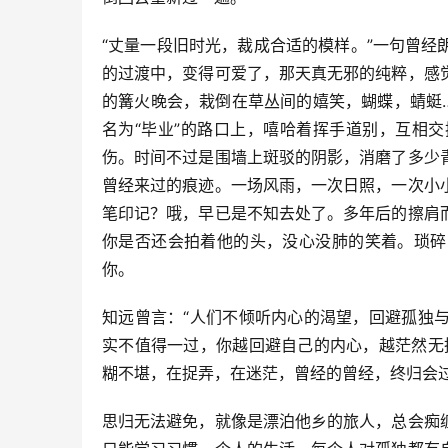
“丈量一段旧时光，裁成合适的模样。”一句曾
的过渡中，变得可爱了，那天真无邪的纯粹，感
的篝火晚会，栽倒在草丛间的嬉笑，蝴蝶，蜻蜓
名为“毕业”的路口上，嘻哈着挥手道别，互相
伤。时间不过是围墙上斑驳的阴影，消磨了多少
曾经来过的痕迹。一场风雨，一次日照，一次小
笔印记？哦，早已是不知去处了。多年后的擦肩
你是否还会拍着他的头，没心没肺的笑着。琐碎
你。
知远曾言：“人们不倾听内心的渴望，回避孤独
实不值得一过，你越回避自己的内心，越茫然无
糊不堪，在捉弄，在迷茫，曾经的曾经，终归会
思归无法避免，就像是漂泊他乡的旅人，总会痴