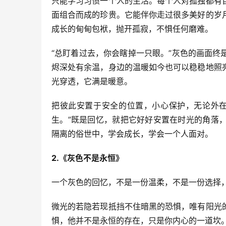
只能学习习惯一个人的生活。每个人对孤独都有
面组合而成的珍贵。它能伴你走过很多美好的岁
成长的甸甸包袱，抛开孤寂，不惧任何磨难。
“总盯着过去，你会瞎掉一只眼。”灰色的画面
烬深处有余温，身边的温暖如今也可以稳稳地照
光穿透，它满是暖意。
把彼此安置于安全的位置，小心保护，无论外在
生。”既是回忆，就把它好好安置在时光的角落
隔离的俗世中，学会成长，学会一个人面对。
2.《灰色不是永恒》
一个灰色的回忆，不是一份温柔，不是一份选择
微光的若隐若现抵挡不住暗黑的恐惧，唯有阳光
惧，他并不是永恒的存在，只是你内心的一道坎