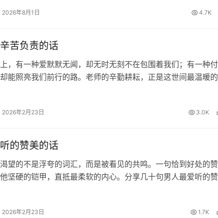
写作文到结尾发现偏题误…
2026年8月1日
4.7K
辛苦负责的话
上，有一种爱默默无闻，却无时无刻不在包围着我们；有一种付
却能照亮我们前行的路。老师的辛勤耕耘，正是这世间最温暖的
知识的甘露浇灌我们求知的心田，用责任的坚守陪伴我们度过每
的夜晚。面对这份沉甸甸的师恩…
2026年2月23日
3.0K
听的赞美的话
渴望的不是浮夸的词汇，而是被看见的共鸣。一句恰到好处的赞
他坚硬的铠甲，直抵最柔软的内心。分享几十句男人最爱听的赞
藏起来，你一定用得到！ 这样夸他帅 1、口水打湿数据线。老
2、你怎么这样长，长我心…
2026年2月23日
1.7K