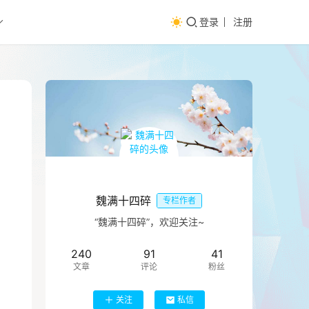
登录
注册
魏满十四碎
专栏作者
“魏满十四碎”，欢迎关注~
240
91
41
文章
评论
粉丝
关注
私信