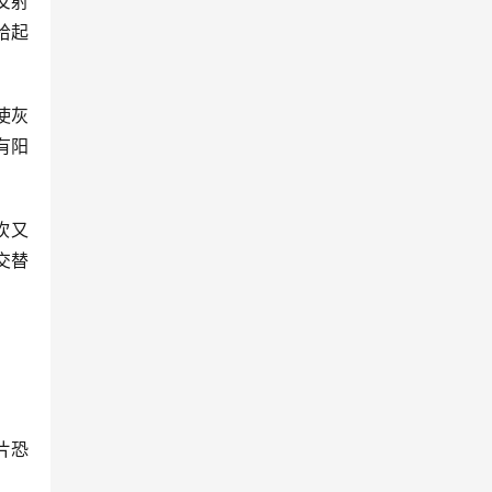
反射
拾起
使灰
有阳
吹又
交替
片恐