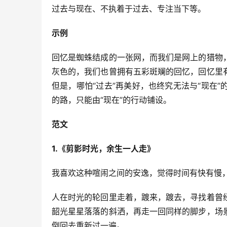
过去与现在、不执着于过去、专注当下等。
示例
回忆是蜘蛛结成的一张网，而我们是网上的猎物
灰色的，我们也曾拥有五彩斑斓的回忆，回忆里
但是，哪怕“过去”再美好，也终究无法与“现在
的路，只能由“现在”的行动铺设。
范文
1.《剪影时光，余生一人走》
我喜欢这种喧闹之间的安逸，觉得时间有快有慢，
人在时光的轮回里走着，踱来，踱去，寻找着曾
韶光星星落落的斜洒，再走一回同样的脚步，场
倒回去重新过一遍。