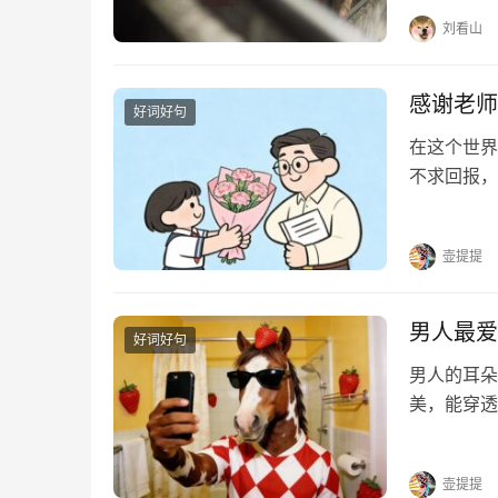
奇偶尔像在
刘看山
感谢老师
好词好句
在这个世界
不求回报，
光。他们用
个挑灯夜读
壶提提
男人最爱
好词好句
男人的耳朵
美，能穿透
的话，快收
到我触电。
壶提提