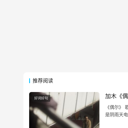
推荐阅读
加木《偶
好词好句
《偶尔》 
是阴雨天电
迹行驶偶尔