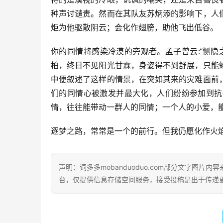
种声讨谴责。然而在其队友苏炳添的影响下，人
炬为他驱散阴云；会化作翅膀，助他飞出低谷。
你的同情将感染冷漠的旁观者。孟子曾云:“恻
柏，终日不见阳光甘霖，身姿得不到舒展，只能
中便叙述了这样的情景，在突如其来的灾难面前
们的同情心被激发并最大化，人们纷纷参加到抗
情，往往能带动一群人的同情；一个人的小爱，
逐梦之路，常常是一个的前行。但我仍愿化作火
声明：词多多mobanduoduo.com部分文字图
台，仅提供信息存储空间服务，接受投稿是出于传递