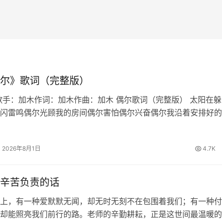
尔》歌词（完整版）
歌手：加木作词：加木作曲：加木 偶尔歌词（完整版） 太阳在躲
闪雷鸣偶尔光顾我的房间偶尔害怕偶尔兴奋偶尔我沿着安排好的
也想偏离适应最适合的生态偶尔也想迁徙偶尔家常便饭偶尔百怪
写作文到结尾发现偏题误…
2026年8月1日
4.7K
辛苦负责的话
上，有一种爱默默无闻，却无时无刻不在包围着我们；有一种付
却能照亮我们前行的路。老师的辛勤耕耘，正是这世间最温暖的