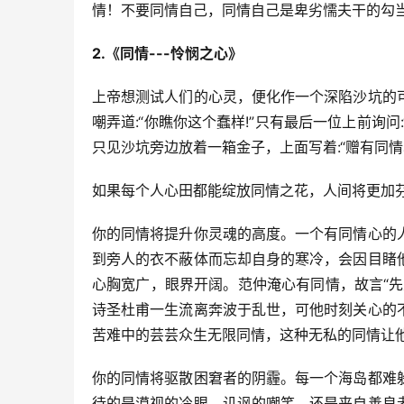
情！不要同情自己，同情自己是卑劣懦夫干的勾
2.《同情---怜悯之心》
上帝想测试人们的心灵，便化作一个深陷沙坑的
嘲弄道:“你瞧你这个蠢样!”只有最后一位上前询问
只见沙坑旁边放着一箱金子，上面写着:“赠有同
如果每个人心田都能绽放同情之花，人间将更加
你的同情将提升你灵魂的高度。一个有同情心的
到旁人的衣不蔽体而忘却自身的寒冷，会因目睹
心胸宽广，眼界开阔。范仲淹心有同情，故言“
诗圣杜甫一生流离奔波于乱世，可他时刻关心的
苦难中的芸芸众生无限同情，这种无私的同情让
你的同情将驱散困窘者的阴霾。每一个海岛都难
待的是漠视的冷眼，讥讽的嘲笑，还是来自善良