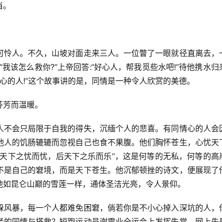
当。
可怜人。不久，山坡对面走来三人。一位瞥了一眼就径直离去，
:“我该怎么救你?”上帝回答:“好心人，帮我觅些水吧!”待他携水归
情心的人!”这个故事讲的是，同情是一种令人欣赏的美德。
芬芳而温暖。
人不会只局限于自我的得失，沉缅个人的悲喜。有同情心的人会
他人的饥肠辘辘而忽视自己也食不果腹。他们胸怀苍生，心忧天
先天下之忧而忧，后天下之乐而乐”，这是何等的无私，何等的高
不是自己的窘境，而是天下苍生。他沉郁顿挫的诗文，便展现了
他如昆仑山巅的雪莲一样，通体圣洁光亮，令人景仰。
躲风暴，每一个人都难免困窘，倘若你是不小心掉入深坑的人，
者的同情与搭救？短跑运动员谢震业全运会上发挥失常，网上先