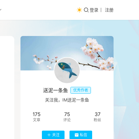
登录
注册
送泥一条鱼
优秀作者
关注我，IM送泥一条鱼
175
75
37
文章
评论
粉丝
关注
私信