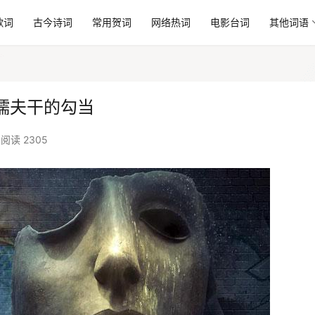
歌词
古今诗词
常用贺词
网络热词
电影台词
其他词语
懦夫干的勾当
阅读 2305