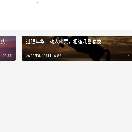
实”
过眼年华，动人幽意，相逢几番春换
 10:55
2022年5月25日 10:56
下