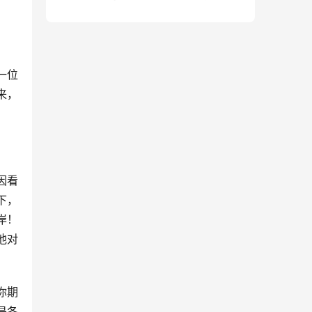
句）
一位
来，
因看
下，
岸！
他对
你期
是各