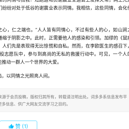
们纷纷对处于低谷的谢震业表示同情。我相信，这些同情，会化
隐之心，仁之端也。”人人皆有同情心，不过有些人的心，如山涧
蜷缩于阴影之中。此时，正需要他人的感染和引领。加缪的《鼠
，人们先是表现得无比惊慌和自私。然而，在李欧医生的感召下
役志愿队中，参与到高尚的无私的救援行动中。可见，一个人
能推动一群人一个世界的大爱。
焰，以同情之光照亮人间。
片内容来源于会员投稿，版权归其所有，转载请注明出处。词多多系信息发布平
更多信息、供广大网友交流学习之目的。
赞
(1)