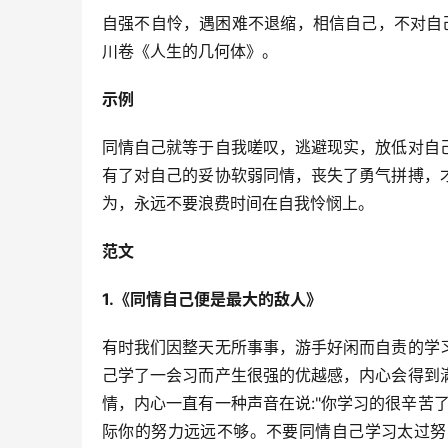
自强不自怜，遇困难不退缩，相信自己，不对自己
川卷《人生的几何体》。
示例
同情自己就等于自我嗟叹，逃避现实，放低对自
有了对自己的妥协软弱同情，丧失了勇气拼搏，
为，永远不要浪费时间在自我怜悯上。
范文
1.《同情自己便是最大的敌人》
有时我们因整天无所事事，游手好闲而自责的学
己学了一会习而产生很强的优越感，内心会得到
情，内心一直有一种声音在说:"你学习的很辛苦
际你的努力远远不够。不要同情自己学习太过努