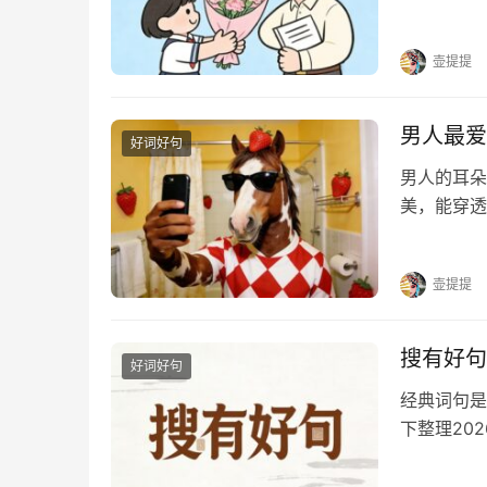
光。他们用
个挑灯夜读
壶提提
男人最爱
好词好句
男人的耳朵
美，能穿透
的话，快收
到我触电。
壶提提
搜有好句
好词好句
经典词句是
下整理20
达、红包祝
喜欢的可以