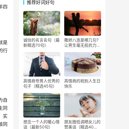
推荐好词好句
年四
诚信的名言名句（最
撒娇八连是哪几句？
就是
新精选70句）
让男生毫无抵抗力撒
的行
娇的话
高情商夸男人优秀的
高情商的祝别人生日
句子（精选45句）
快乐
为自
生同
，实
想念一个人的暖心情
朋友圈低调晒女儿的
该同
话（最新50句）
赞美话（精选40