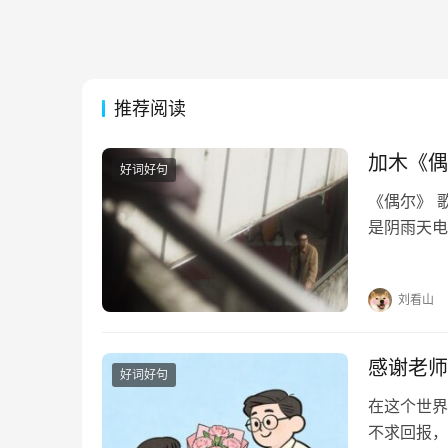
推荐阅读
加木《偶
好词好句
《偶尔》 
是阴雨天电
迹行驶偶尔
奇偶尔像在
刘看山
感谢老师
好词好句
在这个世界
不求回报，