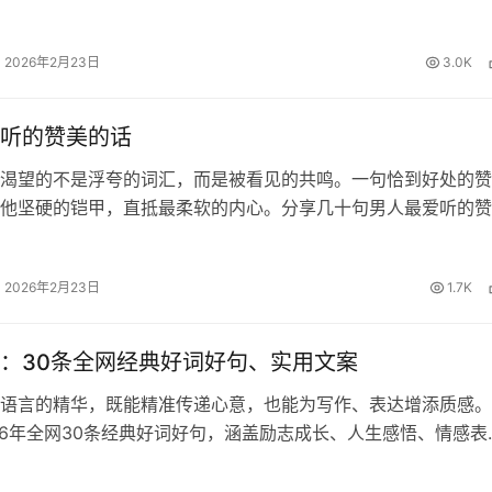
知识的甘露浇灌我们求知的心田，用责任的坚守陪伴我们度过每
的夜晚。面对这份沉甸甸的师恩…
2026年2月23日
3.0K
听的赞美的话
渴望的不是浮夸的词汇，而是被看见的共鸣。一句恰到好处的赞
他坚硬的铠甲，直抵最柔软的内心。分享几十句男人最爱听的赞
藏起来，你一定用得到！ 这样夸他帅 1、口水打湿数据线。老
2、你怎么这样长，长我心…
2026年2月23日
1.7K
：30条全网经典好词好句、实用文案
语言的精华，既能精准传递心意，也能为写作、表达增添质感。
26年全网30条经典好词好句，涵盖励志成长、人生感悟、情感表
福等多元场景，适配文案创作、日常交流、节日问候等多种需求
收藏起来哦！ 1、生活像…