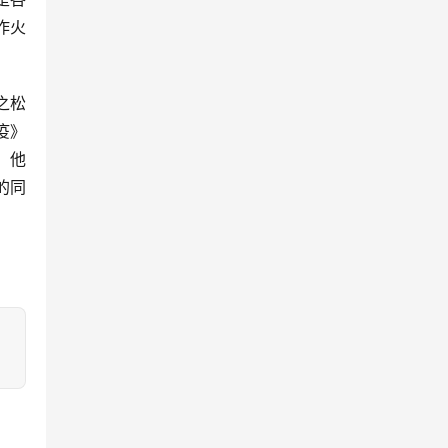
作火
之松
疫》
，他
的同