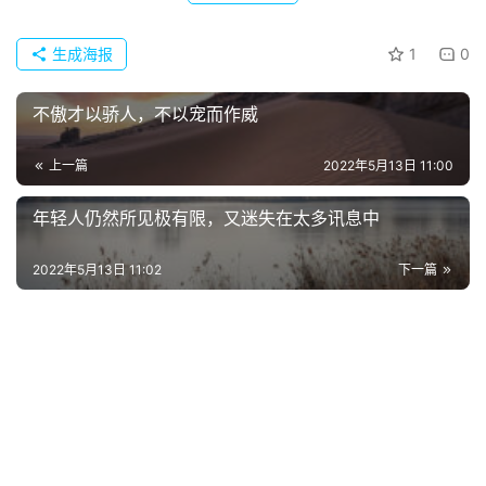
常
登录
注册
用
生成海报
1
0
贺
词
不傲才以骄人，不以宠而作威
网
上一篇
2022年5月13日 11:00
络
热
年轻人仍然所见极有限，又迷失在太多讯息中
词
2022年5月13日 11:02
下一篇
电
影
台
词
其
他