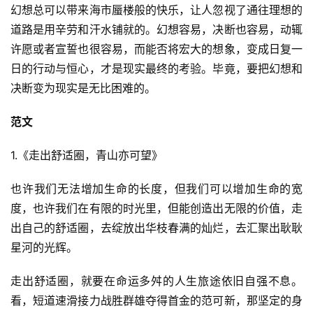
幻想总可以带来海市蜃楼般的快乐，让人忽视了通往理想的
道路是用辛劳和汗水铺就的。幻想容易，决断也容易，动辄
许愿或者宣誓也很容易，而能否将宏大的想象，变成日复一
日的行动与恒心，才是现实最终的考验。毕竟，要把幻想和
决断变为现实是无比困难的。
范文
1.《走出舒适圈，青山亦可望》
也许我们无法增加生命的长度，但我们可以增加生命的宽
度，也许我们在有限的时光里，但能创造出无限的价值，走
出自己的舒适圈，去绽放出华枝春满的灿烂，去汇聚出耿耿
星河的光辉。
走出舒适圈，就要在命运多舛的人生旅途依旧自强不息。
看，短道速滑接力战胜群雄夺得首金的范可新，那坚定的身