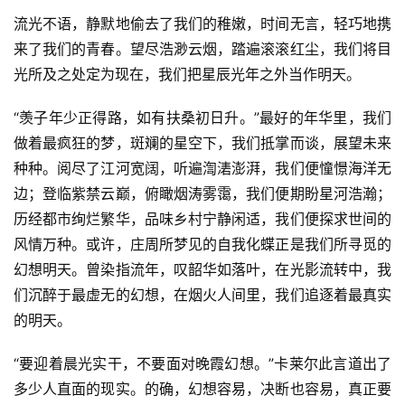
流光不语，静默地偷去了我们的稚嫩，时间无言，轻巧地携
来了我们的青春。望尽浩渺云烟，踏遍滚滚红尘，我们将目
光所及之处定为现在，我们把星辰光年之外当作明天。
“羡子年少正得路，如有扶桑初日升。”最好的年华里，我们
做着最疯狂的梦，斑斓的星空下，我们抵掌而谈，展望未来
种种。阅尽了江河宽阔，听遍渹湱澎湃，我们便憧憬海洋无
边；登临紫禁云巅，俯瞰烟涛雾霭，我们便期盼星河浩瀚；
历经都市绚烂繁华，品味乡村宁静闲适，我们便探求世间的
风情万种。或许，庄周所梦见的自我化蝶正是我们所寻觅的
幻想明天。曾染指流年，叹韶华如落叶，在光影流转中，我
们沉醉于最虚无的幻想，在烟火人间里，我们追逐着最真实
的明天。
“要迎着晨光实干，不要面对晚霞幻想。”卡莱尔此言道出了
多少人直面的现实。的确，幻想容易，决断也容易，真正要