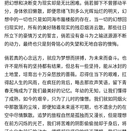
把幻想和决断变为现实却是无比困难。倘若脚下不曾挪动半
分，身体依旧懒散，即便思绪飞到多么光辉灿烂的明天，幻
想中的一切也只是如同海市蜃楼般的存在，当一切的幻想回
归现实时，所有的美好随着现实的残忍烟消云散。那些往日
所立下的豪情万丈的誓言，倘若没有奋斗为之输送源源不断
的动力，最终也只是刻骨铭心的失望和无地自容的懊悔。
倘若真的心念远方，就应为梦想而拼搏，为未来而奋斗。也
许不是所有的坚持都有结果，但总有一些坚持，能从冰封的
土地里，培育出十万朵怒放的蔷薇。忍得住当下的艰难，扛
得起人生的风雨，在疯狂的背后，略去那欢声笑语，留下青
春无悔成为了我们最美好的记忆。年幼的无知，让我们懂得
了成熟，如今的艰辛，只为了儿时的憧憬。我们就如同烟火
中那散落的尘埃，即便知道未来遥不可期，也不遗余力的在
空中尽情飘散。追梦的旅程自然是孤独而又漫长，但是理想
在前方闪烁的光芒，我们将苦难的阴影偷偷抛却于身后，将