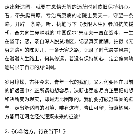
走出舒适圈，就要在怠惰无解的迷茫时刻依旧保持初心。
看，带头爬高原，专治高原病的老院士吴天一，守望一条
路，开辟一条路；听，执笔写下《极限人生》参加抗美援
朝，奋力向生命呐喊的“中国保尔”朱彦夫一直在战斗，一生
在坚守；感，亲自深入脱贫地区，记录真实面貌，拍摄《无
穷之路》的陈贝儿，一条无穷之路，记录了时代最美风景；
在漫漫人生路上，何其修远，若没有保持初心，定会偏离轨
迹局限于自己的舒适圈。
岁月峥嵘，古往今来，青年一代的我们，又为何要困在眼前
的舒适圈中？正所谓幻想容易，决断也更容易真正要把幻想
和决断变为现实，却是无比困难的。我们要打破舒适圈的壁
垒，走出舒适圈的困境，唯有这样，青山可望，诗意栖居。
方能用江河之经久灌溉未来的征途！
2.《心念远方，行在当下！》