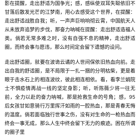
影在提醒，走出舒适为国争光；感，感纵使双耳失聪依旧不
甘落后散发光芒的江梦南，用心去感受这个世界，在提醒：
走出舒适战胜自我；听，一声声巨响响彻云霄，中国航天人
从未放弃追梦的步伐，那奋力呐喊在提醒：走出舒适造福人
类。倘若无常多难之时，没有自强不息的精神，走出舒适
圈，而终会事与愿违，那么时间定会留下遗憾的设问。
走出舒适圈，就要在波诡云谲的人世间保依旧热血向前。走
出自我的舒适圈，是不局限于一扎一捆的分明枯柴，更是着
眼于击水石上的相连波纹，彼此相连相依。看，看李兰娟院
士不惧疫情再战一线的坚定身影；听，听陈薇少将一往无
前，全力以赴的奋力呐喊，那是抢救生命的号角；感，95
后女孩甘如意骑行万里挥汗如雨的一腔热血，那是青春无悔
的温度。倘若面临独行世事之伤，没有对生命的一枪热血而
终会一事无成，那么人生中终会留下无力的痕迹。困在所谓
的圈子里