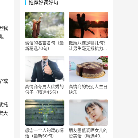
推荐好词好句
但我
澜。
诚信的名言名句（最
撒娇八连是哪几句？
新精选70句）
让男生毫无抵抗力撒
娇的话
华或
高情商夸男人优秀的
高情商的祝别人生日
句子（精选45句）
快乐
就托
宏大
想念一个人的暖心情
朋友圈低调晒女儿的
话（最新50句）
赞美话（精选40