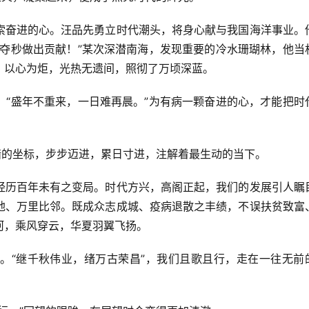
索奋进的心。汪品先勇立时代潮头，将身心献与我国海洋事业。
分夺秒做出贡献！”某次深潜南海，发现重要的冷水珊瑚林，他当
，以心为炬，光热无遗间，照彻了万顷深蓝。
。“盛年不重来，一日难再晨。”为有病一颗奋进的心，才能把时
暗的坐标，步步迈进，累日寸进，注解着最生动的当下。
经历百年未有之变局。时代方兴，高阁正起，我们的发展引人瞩
地、万里比邻。既成众志成城、疫病退散之丰绩，不误扶贫致富
河，乘风穿云，华夏羽翼飞扬。
。“继千秋伟业，绪万古荣昌”，我们且歌且行，走在一往无前