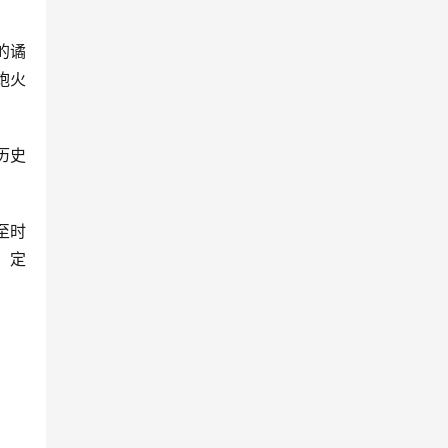
的谲
炮火
历史
至时
。定