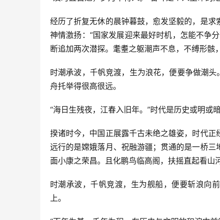
经历了折复无休的晨钟暮鼓，愈发坚毅的，是求
神情激扬：“国家发展迎来最好时机，怎能不争
断追加两次潜探。耄耋之躯潮声不息，不缚形骸
时潮承波，千帆竞渡，生为浪花，便要争做潮头
舟托举得很高很远。
“海日生残夜，江春入旧年。”时代是历史或明或
揆诸时今，中国正展露千古未绝之雄姿，时代正
远行的是嫦娥落月、祝融游疆；贯通的是一桥三
面小康之荣昌。且化鹏鸟临高阁，扶摇直起看山
时潮承波，千帆竞渡，生为舰船，便要斩浪向前
上。