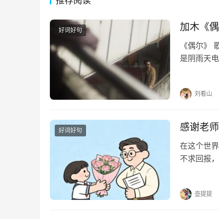
推荐阅读
加木《偶
好词好句
《偶尔》 
是阴雨天电
迹行驶偶尔
奇偶尔像在
刘看山
感谢老师
好词好句
在这个世界
不求回报，
光。他们用
个挑灯夜读
壶提提