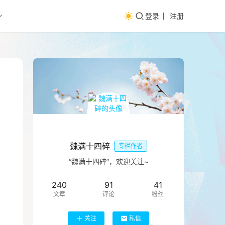
登录
注册
魏满十四碎
专栏作者
“魏满十四碎”，欢迎关注~
240
91
41
文章
评论
粉丝
关注
私信