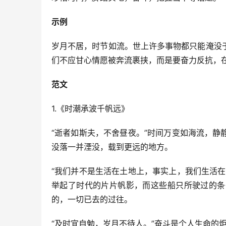
示例
岁月不居，时节如流。世上许多事物都只能淹没
们不应甘心情愿被奔流裹挟，而是要奋力反抗，
范文
1.《时潮承波千帆远》
“逝者如斯夫，不舍昼夜。”时间万变如海流，
没落一并湮没，载到更远的地方。
“我们并不是生活在土地上，事实上，我们生活
举起了时代的片片帆影，而这些船只所驶过的条
的，一切已去的过往。
“及时宜自勉，岁月不待人。”奋斗是个人生命的