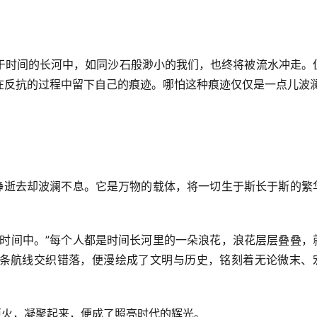
于时间的长河中，如同沙石般渺小的我们，也终将被流水冲走。
在反抗的过程中留下自己的痕迹。哪怕这种痕迹仅仅是一点儿波
静静逝去却波澜不息。它是万物的载体，将一切生于斯长于斯的繁
在时间中。”每个人都是时间长河里的一朵浪花，浪花层层叠叠，
条航线交织错落，便漫绘成了文明与历史，铭刻着无论微末、
炬火，凝聚起来，便成了照亮时代的辉光。