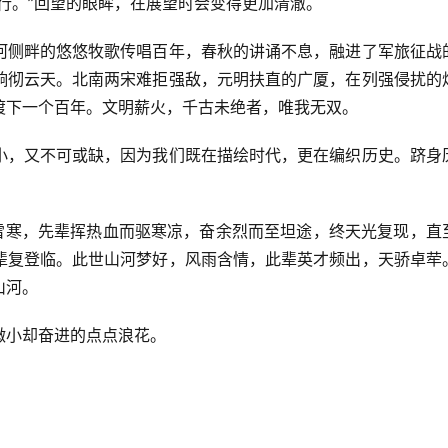
行。”回望的眼眸，在展望时会变得更加清澈。
河侧畔的悠悠牧歌传唱百年，春秋的讲诵不息，融进了军旅征战
响彻云天。北南两宋难拒强敌，元明扶直的广厦，在列强侵扰的
渡下一个百年。文明薪火，千古未绝者，唯我无双。
小，又不可或缺，因为我们既在描绘时代，更在编织历史。跻身
重雪寒，先辈挥热血而驱寒凉，奋余烈而至坦途，终天光复现，直
辈复登临。此世山河梦好，风雨含情，此辈英才频出，天骄卓荦
山河。
微小却奋进的点点浪花。