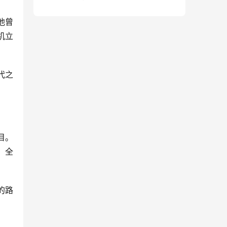
句）
他曾
机立
代之
目。
、全
的路