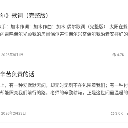
尔》歌词（完整版）
歌手：加木作词：加木作曲：加木 偶尔歌词（完整版） 太阳在躲
闪雷鸣偶尔光顾我的房间偶尔害怕偶尔兴奋偶尔我沿着安排好的
也想偏离适应最适合的生态偶尔也想迁徙偶尔家常便饭偶尔百怪
写作文到结尾发现偏题误…
2026年8月1日
4.7K
辛苦负责的话
上，有一种爱默默无闻，却无时无刻不在包围着我们；有一种付
却能照亮我们前行的路。老师的辛勤耕耘，正是这世间最温暖的
知识的甘露浇灌我们求知的心田，用责任的坚守陪伴我们度过每
的夜晚。面对这份沉甸甸的师恩…
2026年2月23日
3.0K