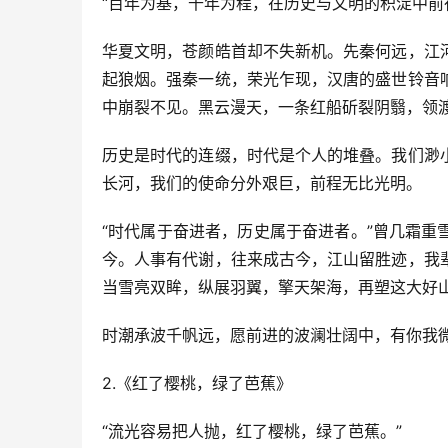
“百年为基，千年为程，在历史与文明的积淀中前
华夏文明，苍颜皓首却不失新机。先秦何远，江
起狼烟。强秦一统，荣光乍现，汉唐的盛世铃音
中崩裂不见。黑云漫天，一条红船斫裂阴翳，领
历史是时代的连缀，时代是个人的堆叠。我们渺
长河，我们的使命分外艰巨，前程无比光明。
“时代属于奋进者，历史属于奋进者。”曾几霜
今。人事有代谢，往来成古今，江山留胜迹，我
当雪亮双眸，纵展羽翼，擎天架海，再塑这大好
时潮承波千帆远，愿前进的波澜壮阔中，有你我
2.《红了樱桃，绿了芭蕉》
“流光容易把人抛，红了樱桃，绿了芭蕉。”