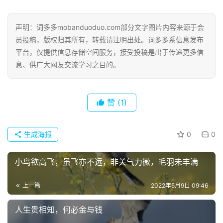
声明：词多多mobanduoduo.com部分文字图片内容来源于会
员投稿，版权归其所有，转载请注明出处。词多多系信息发布
平台，仅提供信息存储空间服务，接受投稿是出于传递更多信
息、供广大网友交流学习之目的。
赞
(1)
生成海报
0
0
小鸟欲高飞，虽飞亦不远，非关气力微，毛羽未丰满
上一篇
2022年5月9日 09:46
人生贵相知，何必金与钱