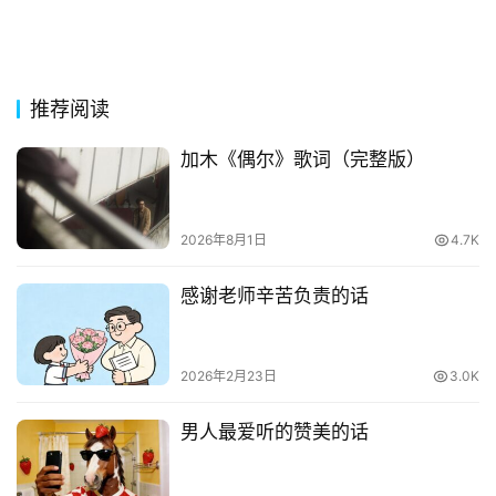
古
今
诗
词
推荐阅读
常
加木《偶尔》歌词（完整版）
登录
注册
用
贺
词
2026年8月1日
4.7K
网
感谢老师辛苦负责的话
络
热
词
2026年2月23日
3.0K
电
男人最爱听的赞美的话
影
台