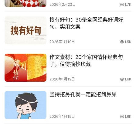
词
2026年2月23日
1.7K
搜有好句：30条全网经典好词好
其
句、实用文案
他
词
语
2026年1月19日
1.5K
作文素材：20个家国情怀经典句
子，值得摘抄珍藏
2026年1月19日
1.6K
坚持挖鼻孔就一定能挖到鼻屎
2026年1月19日
1.6K