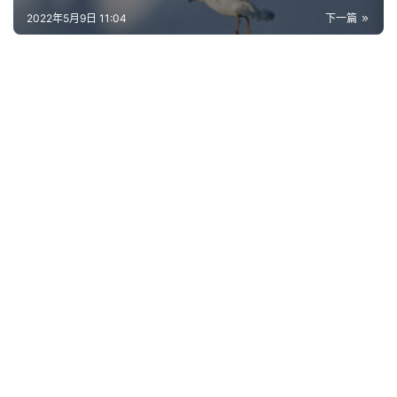
2022年5月9日 11:04
下一篇
首
页
好
词
好
句
经
典
歌
词