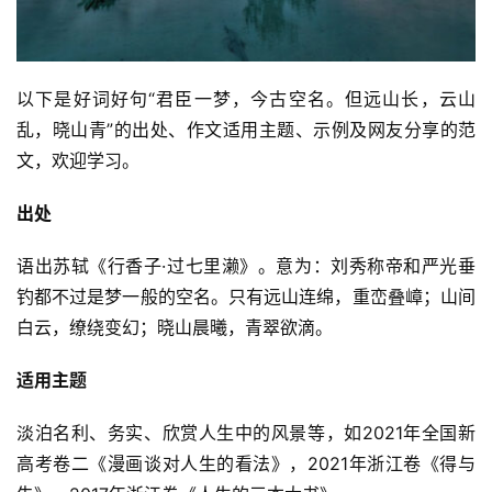
以下是好词好句“君臣一梦，今古空名。但远山长，云山
乱，晓山青”的出处、作文适用主题、示例及网友分享的范
文，欢迎学习。
出处
语出苏轼《行香子·过七里濑》。意为：刘秀称帝和严光垂
钓都不过是梦一般的空名。只有远山连绵，重峦叠嶂；山间
白云，缭绕变幻；晓山晨曦，青翠欲滴。
适用主题
淡泊名利、务实、欣赏人生中的风景等，如2021年全国新
高考卷二《漫画谈对人生的看法》，2021年浙江卷《得与