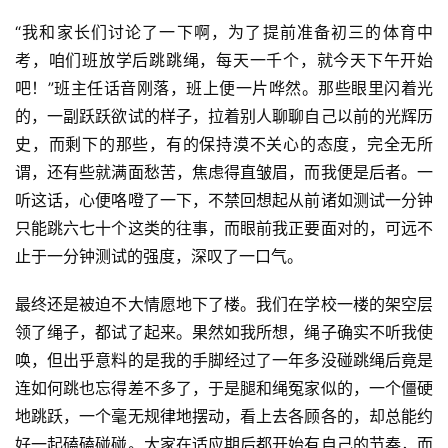
“我和家长们讨论了一下啊，为了提前准备初三的体育中
考，咱们班放学后跳跳绳，每天一千个，就今天下午开始
吧！”班主任话音刚落，班上便一片哗然。那些眼里闪着光
的，一副跃跃欲试的样子，拉着别人聊聊自己以前的光辉历
史，而剩下的那些，有的保持漠不关心的态度，完全无所
谓，还有些就满面愁苦，焦虑得直皱眉，而我便是后者。一
听这话，心便咯噔了一下，不禁回想起从前诸如测试一分钟
只能跳六七十个这类的往事，而眼前我正要面对的，可远不
止于一分钟测试的强度，深叹了一口气。
最终还是被迫不大情愿地下了楼。我们在学校一楼的架空层
领了绳子，都试了起来。果然如我所想，绳子确实不听我使
唤，但出乎意料的是我的手脚经过了一年多没碰跳绳后竟是
连如何跳也忘得差不多了，于是腿和绳冤家似的，一个僵硬
地跳跃，一个毫无规律地摆动，看上去各顾各的，却总能约
好一起磕磕碰碰。大家在适应期后都开始有自己的节奏，而