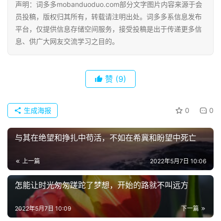
声明：词多多mobanduoduo.com部分文字图片内容来源于会
网
员投稿，版权归其所有，转载请注明出处。词多多系信息发布
络
平台，仅提供信息存储空间服务，接受投稿是出于传递更多信
热
息、供广大网友交流学习之目的。
词
电
赞
(9)
影
台
词
生成海报
0
0
其
与其在绝望和挣扎中苟活，不如在希冀和盼望中死亡
他
词
上一篇
2022年5月7日 10:06
语
怎能让时光匆匆蹉跎了梦想，开始的路就不叫远方
2022年5月7日 10:09
下一篇