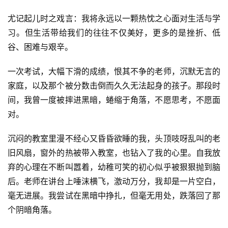
尤记起儿时之戏言：我将永远以一颗热忱之心面对生活与学
习。但生活带给我们的往往不仅美好，更多的是挫折、低
谷、困难与艰辛。
一次考试，大幅下滑的成绩，恨其不争的老师，沉默无言的
家庭，以及那个被分数击倒而久久无法起身的孩子。那段时
间，我曾一度被摔进黑暗，蜷缩于角落，不愿思考，不愿面
对。
沉闷的教室里漫不经心又昏昏欲睡的我，头顶吱呀乱叫的老
旧风扇，窗外的热被带入教室，也钻入了我的心里。自我放
弃的心理在不断叫嚣着，幼稚可笑的初心似乎被狠狠抛到脑
后。老师在讲台上唾沫横飞，激动万分，我却是一片空白，
毫无进展。我尝试在黑暗中挣扎，但毫无用处，跌落回了那
个阴暗角落。