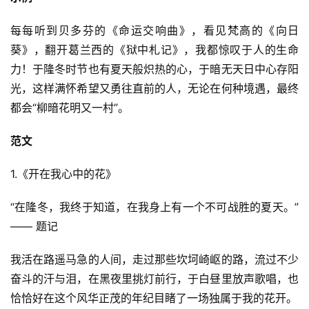
每每听到贝多芬的《命运交响曲》，看见梵高的《向日
葵》，翻开葛兰西的《狱中札记》，我都惊叹于人的生命
力！于隆冬时节也有夏天般炽热的心，于暗无天日中心存阳
光，这样满怀希望又勇往直前的人，无论在何种境遇，最终
都会“柳暗花明又一村”。
范文
1.《开在我心中的花》
“在隆冬，我终于知道，在我身上有一个不可战胜的夏天。” 
—— 题记
我活在路遥马急的人间，走过那些坎坷崎岖的路，流过不少
奋斗的汗与泪，在黑夜里挑灯前行，于白昼里放声歌唱，也
恰恰好在这个风华正茂的年纪目睹了一场独属于我的花开。