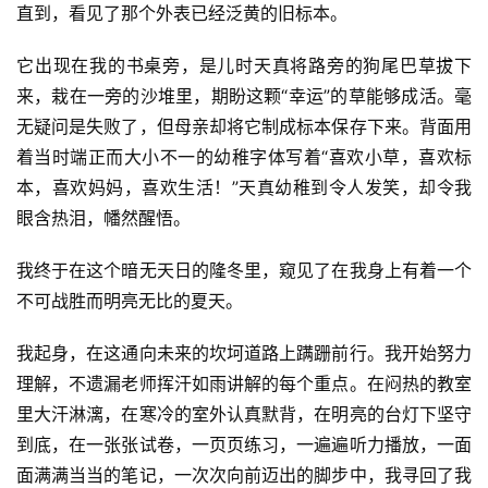
直到，看见了那个外表已经泛黄的旧标本。
它出现在我的书桌旁，是儿时天真将路旁的狗尾巴草拔下
来，栽在一旁的沙堆里，期盼这颗“幸运”的草能够成活。毫
无疑问是失败了，但母亲却将它制成标本保存下来。背面用
着当时端正而大小不一的幼稚字体写着“喜欢小草，喜欢标
本，喜欢妈妈，喜欢生活！”天真幼稚到令人发笑，却令我
眼含热泪，幡然醒悟。
我终于在这个暗无天日的隆冬里，窥见了在我身上有着一个
不可战胜而明亮无比的夏天。
首
我起身，在这通向未来的坎坷道路上蹒跚前行。我开始努力
页
理解，不遗漏老师挥汗如雨讲解的每个重点。在闷热的教室
里大汗淋漓，在寒冷的室外认真默背，在明亮的台灯下坚守
好
到底，在一张张试卷，一页页练习，一遍遍听力播放，一面
词
面满满当当的笔记，一次次向前迈出的脚步中，我寻回了我