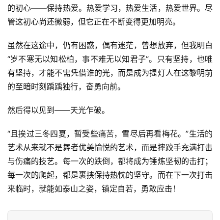
好
的初心——保持热爱。热爱学习，热爱生活，热爱世界。尽
句
管这初心尚还微弱，但它正在不断变得更加明亮。
经
虽然在这途中，仍有困惑，偶有迷茫，曾想放弃，但我明白
典
“岁不寒无以知松柏，事不难无以知君子”。只有坚持，也唯
歌
有坚持，才能不需凭借谁的光，而是成为提灯人在这黎明前
词
的至暗时刻踽踽独行，奋勇向前。
古
然后得以见到——天光乍破。
今
诗
“且挨过三冬四夏，暂受些痛苦，雪尽后再看梅花。”生活的
词
艺术从来就不是舞者优美愉悦的艺术，而是摔跤手充满打击
与伤痛的技艺。每一次的跌倒，都将成为锤炼坚韧的击打；
常
登录
注册
每一次的爬起，都是裹挟保持热忱的坚守。而在下一次打击
用
贺
来临时，就能如泰山之姿，镇定自若，勇敢应击！
词