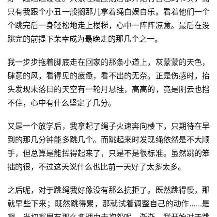
只有我跟个小丑一般搁那儿拿着绳自娱自乐。看着他们一个
个跳完后一身轻松地走上楼梯，心中一阵阵凉意。最后在没
跳完的前提下荣幸成为最晚走的那几个之一。
我一步步拖着脚底走在回家的那条小道上，灰蒙蒙的天色，
肆意的风，看得见的疲惫，看不出的无奈。正是伤感时，抬
头发现未落日的天空有一轮月悬挂，高高的，竟是阴云也挡
不住，心中有什么坚定了几分。
又是一个放学后，我拿起了绳子火速奔向楼下，只期待在早
到的那几分钟能多跳几个。而跳起来时发现绳依然是不大顺
手，但总算是能挥得起来了，只是不是很标准。虽然跳的笨
拙的很，不过这天说什么也比前一天好了太多太多。
之后呢，对于跳绳我好像没有那么抗拒了。既然跳得慢，那
就早些下来；既然跳得累，那就试着调整自己的动作……是
啊，当初哪里有那么多理由去抱怨呢。渐渐，我开始对于跳