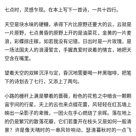
七点时，灵感乍现。在本上写下一首诗，一共十四行。
天空是块水味的硬糖，承得下片比原野还要大的云，云就是
一片原野，七点黄昏的原野上开的是油菜花，金黄的一片麦
浪，彩蝶掠庄稼。如若我没有记错，日出时是一片玫瑰，是
一场法国夫人的浪漫誓言，手握真爱时说着的情言，她把天
空含在嘴里。
望着天空的双眸沉浮与定，昏沉地需要喝一杯黑咖啡，把笔
下的诗划去了七行，又添上了两句。
小路的栅杆上满是攀着的蔷薇，粉色的花苞之中暗含一颗颗
宙宇间的行星，天上的云也来点缀花蕾，风轻轻在红瓦墙上
映出一朵影子的卑微，一团火在手心燃烧了余晖。落在地上
的仍是繁冗的散落花瓣，它们若重开在枝头又是如何一般清
景？许是像天晴时的一串风铃响动，瑟清暮秋时的一点飞