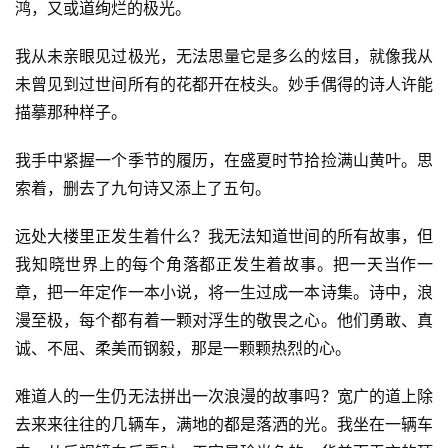
鸿，又或道绚烂的极光。
我从未亲眼见过极光，无法思量它是多么的炫目，就像我从
未曾见到过世间所有的花都开在枝头。妙手偶得的诗人许能
描摹那种样子。
我手中紧握一个季节的履历，在盛夏时节拾捡满山黄叶。思
索着，删去了九句诗又添上了五句。
远处大楼里正发生着什么？我无法知道世间的所有故事，但
我知晓世界上的每个角落都正发生着故事。把一天当作一
章，把一年定作一本小说，将一生过成一本诗集。诗中，浪
漫至极，每个都有着一颗对浮生的敬畏之心。他们勇敢、真
诚、不屈、柔美而钢毅，那是一颗颗热烈的心。
难道人的一生仍无法拼出一次浪漫的故事吗？宽广的道上除
去来来往往的几辆车，满地的都是落洒的光。我坐在一辆车