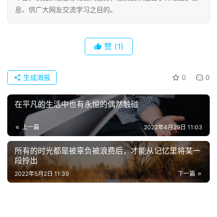
息、供广大网友交流学习之目的。
经
典
赞
(1)
歌
词
生成海报
0
0
古
今
在平凡的生活中也有永恒的偶然触碰
诗
词
上一篇
2022年4月29日 11:03
常
所有的时光都是被辜负被浪费后，才能从记忆里将某一
登录
注册
用
段拎出
贺
2022年5月2日 11:39
下一篇
词
网