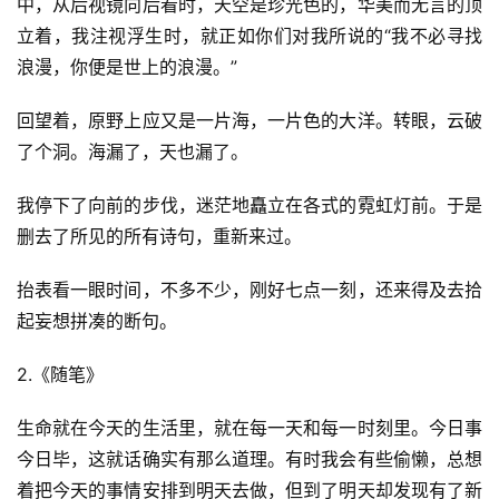
中，从后视镜向后看时，天空是珍光色的，华美而无言的顶
立着，我注视浮生时，就正如你们对我所说的“我不必寻找
浪漫，你便是世上的浪漫。”
回望着，原野上应又是一片海，一片色的大洋。转眼，云破
了个洞。海漏了，天也漏了。
我停下了向前的步伐，迷茫地矗立在各式的霓虹灯前。于是
删去了所见的所有诗句，重新来过。
抬表看一眼时间，不多不少，刚好七点一刻，还来得及去拾
起妄想拼凑的断句。
2.《随笔》
生命就在今天的生活里，就在每一天和每一时刻里。今日事
今日毕，这就话确实有那么道理。有时我会有些偷懒，总想
着把今天的事情安排到明天去做，但到了明天却发现有了新