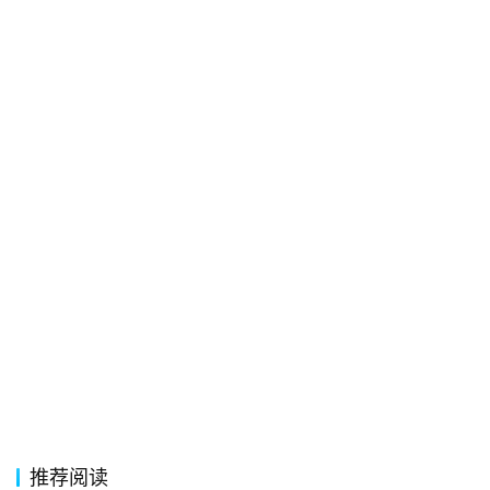
络
热
词
电
影
台
词
其
他
词
语
推荐阅读