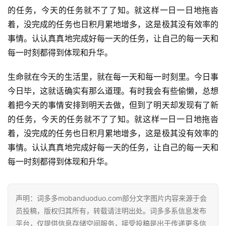
的任务，今天的任务就不了了知。就这样一日一日地拖沓
着，没完成的任务也日积月累地增多，这是极其没有效率的
事情。认认真真地完成好每一天的任务，让自己的每一天和
每一时刻都得到体现和升华。
生命就在今天的生活里，就在每一天和每一时刻里。今日事
今日毕，这就话确实有那么道理。有时我会有些偷懒，总想
着把今天的事情安排到明天去做，但到了明天却发现有了新
的任务，今天的任务就不了了知。就这样一日一日地拖沓
着，没完成的任务也日积月累地增多，这是极其没有效率的
首
事情。认认真真地完成好每一天的任务，让自己的每一天和
页
每一时刻都得到体现和升华。
好
词
声明：词多多mobanduoduo.com部分文字图片内容来源于会
好
员投稿，版权归其所有，转载请注明出处。词多多系信息发布
句
平台，仅提供信息存储空间服务，接受投稿是出于传递更多信