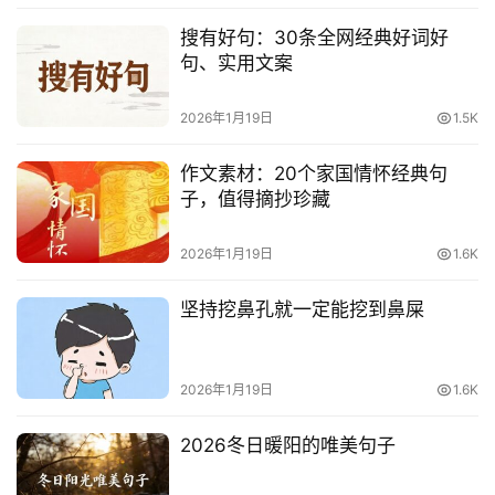
网
搜有好句：30条全网经典好词好
络
句、实用文案
热
词
2026年1月19日
1.5K
电
作文素材：20个家国情怀经典句
影
子，值得摘抄珍藏
台
词
2026年1月19日
1.6K
其
坚持挖鼻孔就一定能挖到鼻屎
他
词
语
2026年1月19日
1.6K
2026冬日暖阳的唯美句子