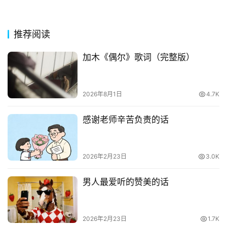
好
句
推荐阅读
经
典
加木《偶尔》歌词（完整版）
歌
词
2026年8月1日
4.7K
古
感谢老师辛苦负责的话
今
诗
词
2026年2月23日
3.0K
常
男人最爱听的赞美的话
登录
注册
用
贺
词
2026年2月23日
1.7K