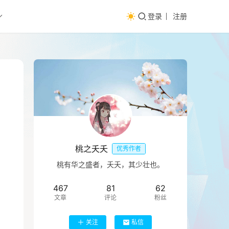
登录
注册
桃之夭夭
优秀作者
桃有华之盛者，夭夭，其少壮也。
467
81
62
文章
评论
粉丝
关注
私信