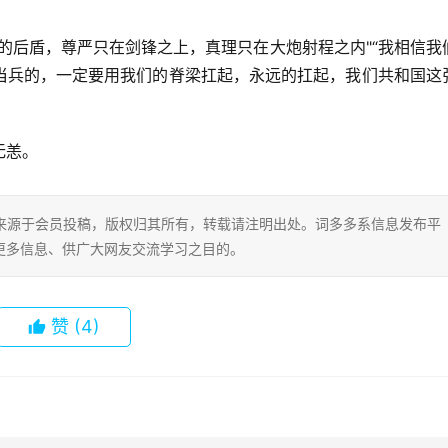
的后盾，尊严只在剑锋之上，真理只在大炮射程之内"“我相信我
当兵的，一定要用我们的脊梁扛起，永远的扛起，我们共和国这
无恙。
片内容来源于会员投稿，版权归其所有，转载请注明出处。词多多系信息发布平
更多信息、供广大网友交流学习之目的。
赞
(4)