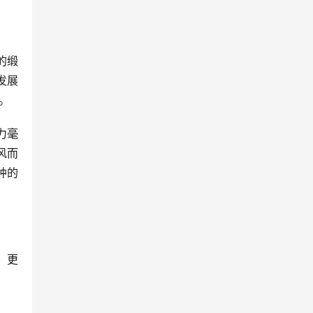
的缎
发展
。
力毫
风而
肿的
，更