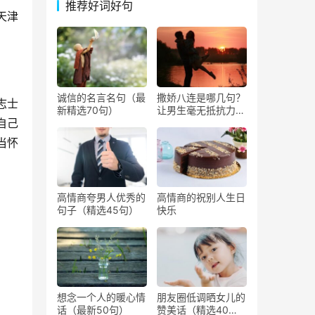
推荐好词好句
天津
诚信的名言名句（最
撒娇八连是哪几句？
志士
新精选70句）
让男生毫无抵抗力撒
自己
娇的话
当怀
高情商夸男人优秀的
高情商的祝别人生日
句子（精选45句）
快乐
想念一个人的暖心情
朋友圈低调晒女儿的
话（最新50句）
赞美话（精选40