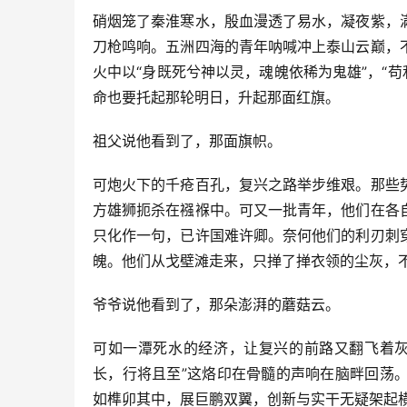
硝烟笼了秦淮寒水，殷血漫透了易水，凝夜紫，
刀枪鸣响。五洲四海的青年呐喊冲上泰山云巅，
火中以“身既死兮神以灵，魂魄依稀为鬼雄”，“苟利
命也要托起那轮明日，升起那面红旗。
祖父说他看到了，那面旗帜。
可炮火下的千疮百孔，复兴之路举步维艰。那些
方雄狮扼杀在襁褓中。可又一批青年，他们在各
只化作一句，已许国难许卿。奈何他们的利刃刺
魄。他们从戈壁滩走来，只掸了掸衣领的尘灰，
爷爷说他看到了，那朵澎湃的蘑菇云。
可如一潭死水的经济，让复兴的前路又翻飞着灰
长，行将且至”这烙印在骨髓的声响在脑畔回荡
如榫卯其中，展巨鹏双翼，创新与实干无疑架起