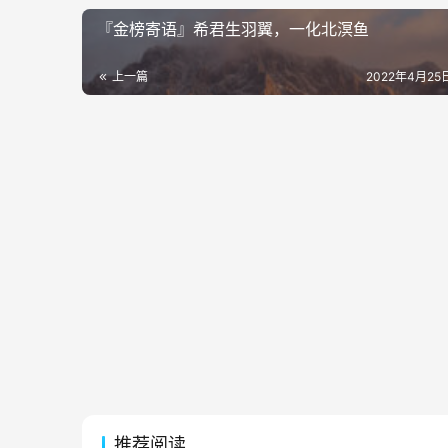
『金榜寄语』希君生羽翼，一化北溟鱼
上一篇
2022年4月25日
推荐阅读