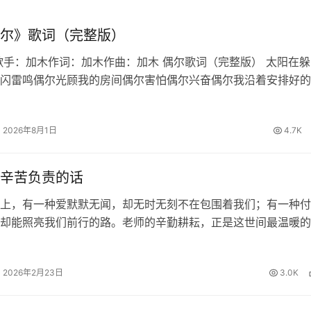
尔》歌词（完整版）
歌手：加木作词：加木作曲：加木 偶尔歌词（完整版） 太阳在躲
闪雷鸣偶尔光顾我的房间偶尔害怕偶尔兴奋偶尔我沿着安排好的
也想偏离适应最适合的生态偶尔也想迁徙偶尔家常便饭偶尔百怪
写作文到结尾发现偏题误…
2026年8月1日
4.7K
辛苦负责的话
上，有一种爱默默无闻，却无时无刻不在包围着我们；有一种付
却能照亮我们前行的路。老师的辛勤耕耘，正是这世间最温暖的
知识的甘露浇灌我们求知的心田，用责任的坚守陪伴我们度过每
的夜晚。面对这份沉甸甸的师恩…
2026年2月23日
3.0K