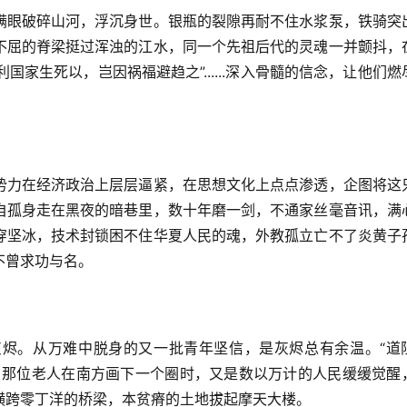
满眼破碎山河，浮沉身世。银瓶的裂隙再耐不住水浆泵，铁骑突
不屈的脊梁挺过浑浊的江水，同一个先祖后代的灵魂一并颤抖，
国家生死以，岂因祸福避趋之”......深入骨髓的信念，让他们燃
势力在经济政治上层层逼紧，在思想文化上点点渗透，企图将这
自孤身走在黑夜的暗巷里，数十年磨一剑，不通家丝毫音讯，满
穿坚冰，技术封锁困不住华夏人民的魂，外教孤立亡不了炎黄子
不曾求功与名。
烬。从万难中脱身的又一批青年坚信，是灰烬总有余温。“道
。那位老人在南方画下一个圈时，又是数以万计的人民缓缓觉醒
横跨零丁洋的桥梁，本贫瘠的土地拔起摩天大楼。