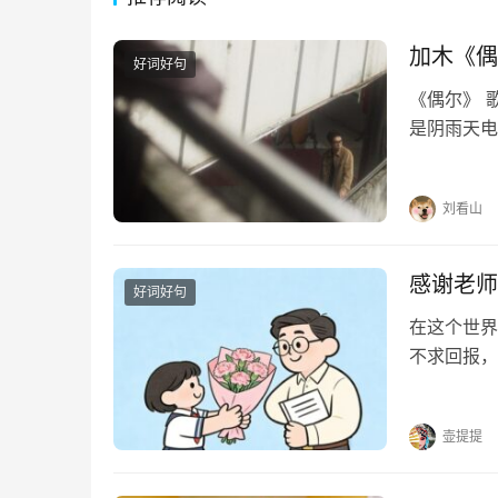
加木《偶
好词好句
《偶尔》 
是阴雨天电
迹行驶偶尔
奇偶尔像在
刘看山
感谢老师
好词好句
在这个世界
不求回报，
光。他们用
个挑灯夜读
壶提提