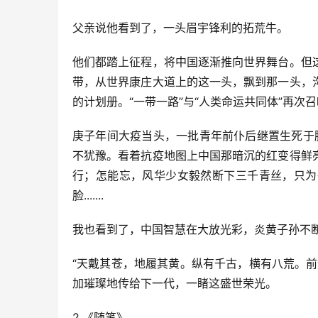
父亲说他看到了，一头眉宇锋利的拓荒牛。
他们都踏上征程，将中国逐渐推向世界舞台。但
带，从世界康庄大道上的这一头，飘到那一头，
的计划册。“一带一路”与“人类命运共同体”再次
庚子年间大疫当头，一批青年前仆后继置生死于脑
不犹豫。看着抗疫地图上中国那暗沉的红变得鲜
行；怎能忘，风华少女毅然断下三千青丝，只为
脸.......
我也看到了，中国智慧在大放光彩，炎黄子孙不
“天戴其苍，地履其黄。纵有千古，横有八荒。
加璀璨地传给下一代，一睹这盛世荣光。
2.《随笔》