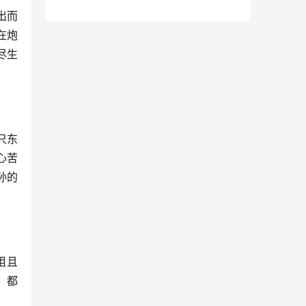
句）
出而
在炮
尽生
只东
心苦
孙的
阻且
，都