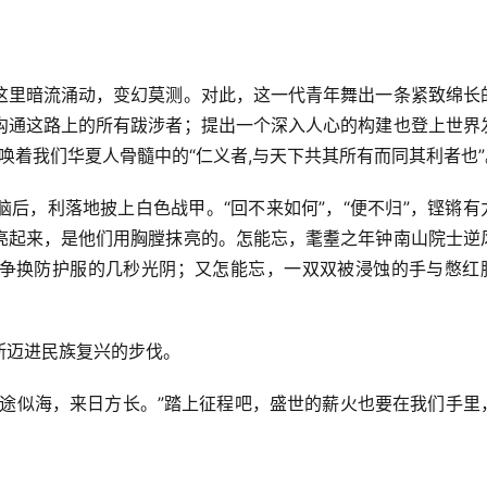
这里暗流涌动，变幻莫测。对此，这一代青年舞出一条紧致绵长
沟通这路上的所有跋涉者；提出一个深入人心的构建也登上世界
召唤着我们华夏人骨髓中的“仁义者,与天下共其所有而同其利者也”
后，利落地披上白色战甲。“回不来如何”，“便不归”，铿锵有
亮起来，是他们用胸膛抹亮的。怎能忘，耄耋之年钟南山院士逆
争换防护服的几秒光阴；又怎能忘，一双双被浸蚀的手与憋红
断迈进民族复兴的步伐。
前途似海，来日方长。”踏上征程吧，盛世的薪火也要在我们手里