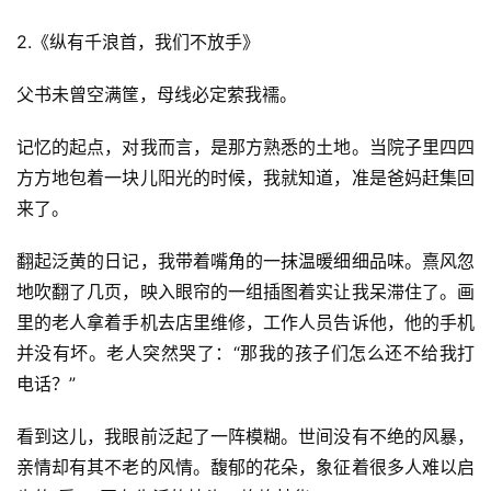
2.《纵有千浪首，我们不放手》
父书未曾空满筐，母线必定萦我襦。
记忆的起点，对我而言，是那方熟悉的土地。当院子里四四
方方地包着一块儿阳光的时候，我就知道，准是爸妈赶集回
来了。
翻起泛黄的日记，我带着嘴角的一抹温暖细细品味。熹风忽
地吹翻了几页，映入眼帘的一组插图着实让我呆滞住了。画
里的老人拿着手机去店里维修，工作人员告诉他，他的手机
并没有坏。老人突然哭了：“那我的孩子们怎么还不给我打
电话？”
看到这儿，我眼前泛起了一阵模糊。世间没有不绝的风暴，
亲情却有其不老的风情。馥郁的花朵，象征着很多人难以启