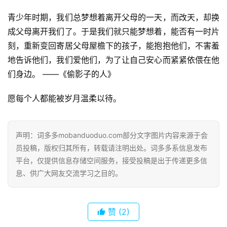
青少年时期，我们总梦想着离开父母的一天，而改天，却换
成父母离开我们了。于是我们就只能梦想着，能否有一时片
刻，重新变回寄居父母屋檐下的孩子，能抱抱他们，不害羞
地告诉他们，我们爱他们，为了让自己安心而紧紧依偎在他
们身边。 ——《偷影子的人》
愿每个人都能被岁月温柔以待。
首
页
声明：词多多mobanduoduo.com部分文字图片内容来源于会
员投稿，版权归其所有，转载请注明出处。词多多系信息发布
好
平台，仅提供信息存储空间服务，接受投稿是出于传递更多信
词
息、供广大网友交流学习之目的。
好
句
赞
(2)
经