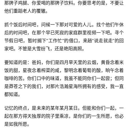
那牌子鸡腿、你爱喝的那牌子饮料。你要思考的是，不要让
他们重蹈老人的覆辙。
抓个饭后时间吧，问候一下那对可爱的人儿。找个他们午休
后的时间吧，在那个早已死寂的家庭群里视频一下吧。寻个
节假日吧，暂时搁下“工作忙”的借口，来趟“说走就走”的回
家吧。不管是大雪纷飞，还是艳阳高照。
要知道的是：爸妈，你们是四月旱天里的云烟，黄昏念着米
饭的甜，星夜念着榨菜的咸，黎明念着葡萄的酸，晌午念着
咖啡的苦。你们口中的味道，我虽不能同你们一起尝；但同
是莽苍之下的我们，对那片浩瀚星海所拥有的感受，我一直
都知道。
记忆的终点，是未来的某年某月某日。但能和你们一起，一
起在那方得天独厚的院子里乘凉，是你们的一生所愿，也必
是如我所愿。