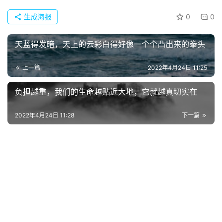
典
歌
生成海报
0
0
词
天蓝得发暗，天上的云彩白得好像一个个凸出来的拳头
古
今
上一篇
2022年4月24日 11:25
诗
词
负担越重，我们的生命越贴近大地，它就越真切实在
2022年4月24日 11:28
下一篇
常
登录
注册
用
贺
词
网
络
热
词