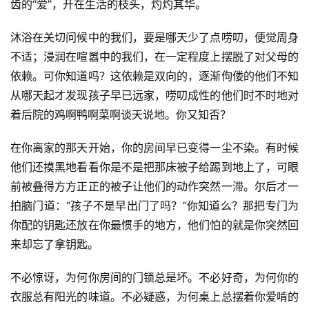
齿的“爱”，开在生活的枝头，灼灼其华。
沐浴在关切问候中的我们，要是哪天少了点唠叨，便觉周身
不适；浸润在喧嚣中的我们，在一定程度上摆脱了对父母的
依赖。可你知道吗？这依赖是双向的，逐渐佝偻的他们不知
从哪天起才发现孩子早已远家，唠叨成性的他们时不时地对
着后院的鸡啊鸭啊菜啊谈天说地。你又知否？
在你离家的那天开始，你的房间早已变得一尘不染。有时候
他们还摸黑地看看你是不是把那床被子给踢到地上了，可眼
前被叠得方方正正的被子让他们的动作突然一滞。尔后才一
拍脑门道：“孩子不是早出门了吗？”你知道么？那把专门为
你配的钥匙还放在你最惯手的地方，他们怕的就是你突然回
来却忘了拿钥匙。
不必惊讶，为何你房间的门锁总是坏。不必好奇，为何你的
衣服总有阳光的味道。不必疑惑，为何桌上总摆着你爱啃的