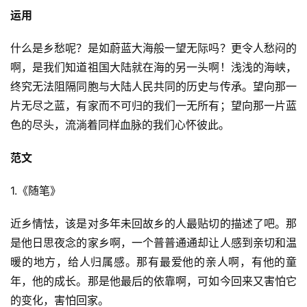
运用
什么是乡愁呢？是如蔚蓝大海般一望无际吗？更令人愁闷的
啊，是我们知道祖国大陆就在海的另一头啊！浅浅的海峡，
终究无法阻隔同胞与大陆人民共同的历史与传承。望向那一
片无尽之蓝，有家而不可归的我们一无所有；望向那一片蓝
色的尽头，流淌着同样血脉的我们心怀彼此。
范文
1.《随笔》
近乡情怯，该是对多年未回故乡的人最贴切的描述了吧。那
是他日思夜念的家乡啊，一个普普通通却让人感到亲切和温
暖的地方，给人归属感。那有最爱他的亲人啊，有他的童
年，他的成长。那是他最后的依靠啊，可如今回来又害怕它
的变化，害怕回家。