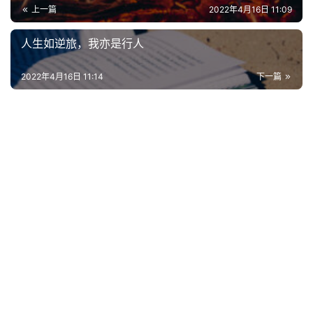
上一篇
2022年4月16日 11:09
人生如逆旅，我亦是行人
2022年4月16日 11:14
下一篇
首
页
好
词
好
句
经
典
歌
词