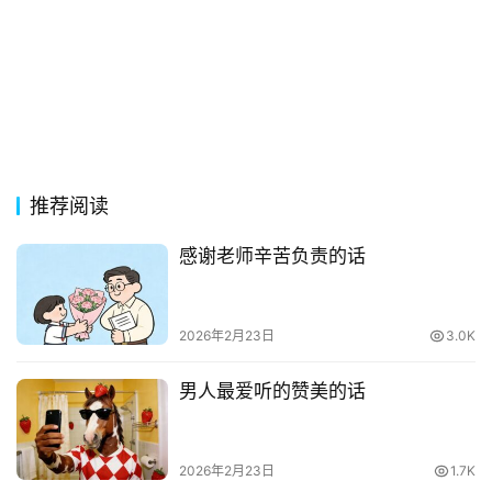
古
今
诗
词
常
推荐阅读
登录
注册
用
贺
感谢老师辛苦负责的话
词
网
2026年2月23日
3.0K
络
热
男人最爱听的赞美的话
词
2026年2月23日
1.7K
电