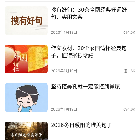
影
搜有好句：30条全网经典好词好
台
句、实用文案
词
2026年1月19日
1.5K
其
他
作文素材：20个家国情怀经典句
词
子，值得摘抄珍藏
语
2026年1月19日
1.6K
坚持挖鼻孔就一定能挖到鼻屎
2026年1月19日
1.6K
2026冬日暖阳的唯美句子