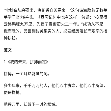
“宝剑锋从磨砺出，梅花香自苦寒来。”这句诗激励着无数莘
莘学子奋力拼搏。《西厢记》中也有这样一句话：“投至得
云路鹏程九万里，先受了雪窗萤火二十年。”成功从不是一
蹴而就的，品尝到甜美果实的人，必要经历漫长而艰辛的播
种耕耘。
范文
1.《我的未来，拼搏而定》
拼搏，一个耳熟能详的词。
多少年来，千千万万的人，他们心中执念，他们心中所望，
便是拼搏。
鹏程万里，却毁予一时的松懈。