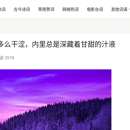
歌词
古今诗词
常用贺词
网络热词
电影台词
其他词语
多么干涩，内里总是深藏着甘甜的汁液
读 2518