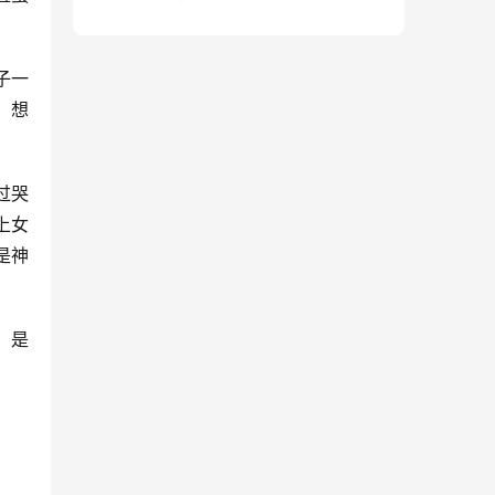
句）
子一
。想
过哭
上女
是神
，是