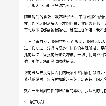
上，那天小小的我把你急哭了。
随着时间的飘散，我不断长大，不再是那个依偎
样，外面玩的满头大汗才跑回来，然后裂开缺了
再难以下咽都会被我融化，我见过您流泪，我不
步入了青春期，我的性格有点叛逆，我的记忆大
过，伤心过，觉得有很多事情你没有理解过，想
儿的叛逆，坚强的盾也会冲破。一切事情蓦然回
偷，那偷走您的灵动眼睛是我。
您的爱从未没有因为我的厌烦和吵闹而停歇过，
繁花落尽时，只有香如故的芬芳，是百转千回人
数着一圈圈刻在你的眼睛里的年轮，我认真的封
2.《纸飞机》