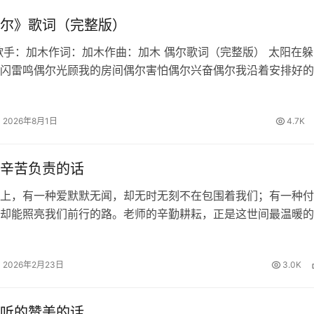
尔》歌词（完整版）
歌手：加木作词：加木作曲：加木 偶尔歌词（完整版） 太阳在躲
闪雷鸣偶尔光顾我的房间偶尔害怕偶尔兴奋偶尔我沿着安排好的
也想偏离适应最适合的生态偶尔也想迁徙偶尔家常便饭偶尔百怪
写作文到结尾发现偏题误…
2026年8月1日
4.7K
辛苦负责的话
上，有一种爱默默无闻，却无时无刻不在包围着我们；有一种付
却能照亮我们前行的路。老师的辛勤耕耘，正是这世间最温暖的
知识的甘露浇灌我们求知的心田，用责任的坚守陪伴我们度过每
的夜晚。面对这份沉甸甸的师恩…
2026年2月23日
3.0K
听的赞美的话