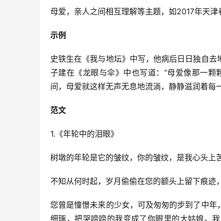
母爱，亲人之间相互理解等主题，如2017年天津
示例
史铁生在《我与地坛》中写，他病后日日独自去
子建在《龙眼与伞》中也写道：“母爱像那一颗
间，母爱就这样无声无息地流淌，静静滋润着每
范文
1.《年轮中的泪眼》
树墩的年轮是它的皱纹，你的皱纹，是我心头上苦
不知从何时起，岁月偷偷在您的额头上留下痕迹
您曾是憧憬未来的少女，可及匆匆的步到了中年
细琢，把哭啼啼的我变成了你眼里的大姑娘。我