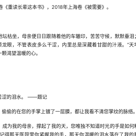
卷《重读长辈这本书》，2018年上海卷《被需要》。
地坛枯坐，母亲便日日跟随着他的车辙印，苦苦守候，默默垂泪
颗龙眼，不管表皮多么干涩，内里总是深藏着甘甜的汁液。”天
一颗渴望温暖的心。
涩的泪水。 ——题记
，偷偷的在您的手掌上镀了一层膜，都让我看不清您掌纹的脉络
，成为我的母亲，撑起了我的天，您唯独不知道时光的手是如何
记得那天医院里你紧握我的手，那天你温暖的泪水落在了我的