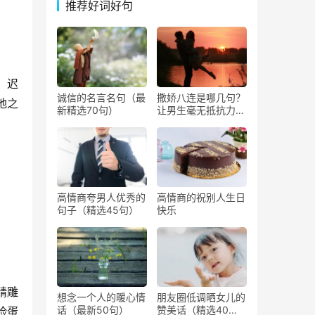
推荐好词好句
；迟
诚信的名言名句（最
撒娇八连是哪几句？
地之
新精选70句）
让男生毫无抵抗力撒
娇的话
高情商夸男人优秀的
高情商的祝别人生日
句子（精选45句）
快乐
。
精雕
想念一个人的暖心情
朋友圈低调晒女儿的
话（最新50句）
赞美话（精选40
脸蛋