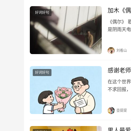
加木《偶
好词好句
《偶尔》 
是阴雨天电
迹行驶偶尔
奇偶尔像在
刘看山
感谢老师
好词好句
在这个世界
不求回报，
光。他们用
个挑灯夜读
壶提提
男人最爱