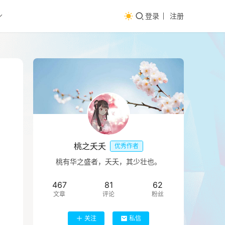
登录
注册
桃之夭夭
优秀作者
桃有华之盛者，夭夭，其少壮也。
467
81
62
文章
评论
粉丝
关注
私信