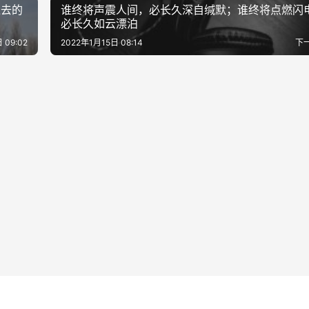
过去的
谁终将声震人间，必长久深自缄默；谁终将点燃闪
必长久如云漂泊
 09:02
2022年1月15日 08:14
下