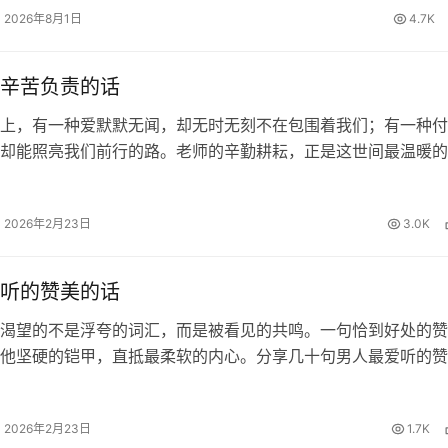
2026年8月1日
4.7K
辛苦负责的话
上，有一种爱默默无闻，却无时无刻不在包围着我们；有一种付
却能照亮我们前行的路。老师的辛勤耕耘，正是这世间最温暖的
知识的甘露浇灌我们求知的心田，用责任的坚守陪伴我们度过每
的夜晚。面对这份沉甸甸的师恩…
2026年2月23日
3.0K
听的赞美的话
渴望的不是浮夸的词汇，而是被看见的共鸣。一句恰到好处的赞
他坚硬的铠甲，直抵最柔软的内心。分享几十句男人最爱听的赞
藏起来，你一定用得到！ 这样夸他帅 1、口水打湿数据线。老
2、你怎么这样长，长我心…
2026年2月23日
1.7K