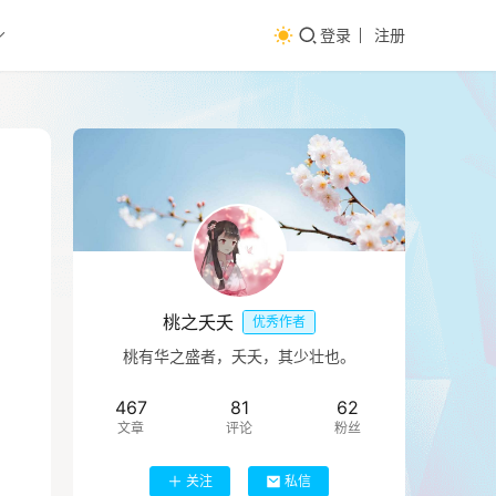
登录
注册
桃之夭夭
优秀作者
桃有华之盛者，夭夭，其少壮也。
467
81
62
文章
评论
粉丝
关注
私信