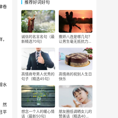
推荐好词好句
津卷
诚信的名言名句（最
撒娇八连是哪几句？
样，
新精选70句）
让男生毫无抵抗力撒
娇的话
高情商夸男人优秀的
高情商的祝别人生日
句子（精选45句）
快乐
碧水
。然
想念一个人的暖心情
朋友圈低调晒女儿的
冠平
话（最新50句）
赞美话（精选40