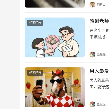
刘看山
感谢老师
好词好句
在这个世界
不求回报，
光。他们用
个挑灯夜读
壶提提
男人最爱
好词好句
男人的耳朵
美，能穿透
的话，快收
到我触电。
壶提提