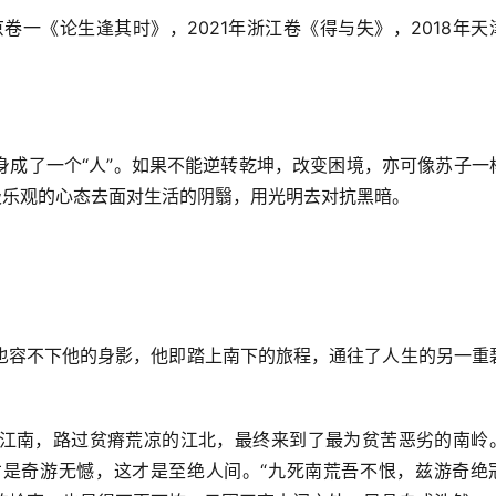
卷一《论生逢其时》，2021年浙江卷《得与失》，2018年天
身成了一个“人”。如果不能逆转乾坤，改变困境，亦可像苏子一
极乐观的心态去面对生活的阴翳，用光明去对抗黑暗。
也容不下他的身影，他即踏上南下的旅程，通往了人生的另一重
江南，路过贫瘠荒凉的江北，最终来到了最为贫苦恶劣的南岭
是奇游无憾，这才是至绝人间。“九死南荒吾不恨，兹游奇绝