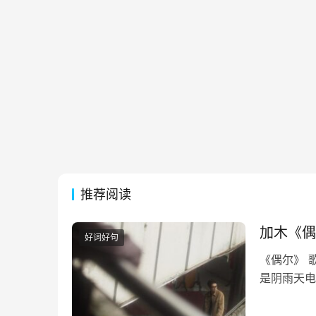
推荐阅读
加木《偶
好词好句
《偶尔》 
是阴雨天电
迹行驶偶尔
奇偶尔像在