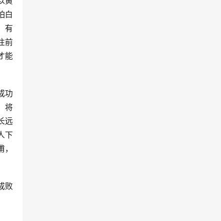
以黄
怕白
，有
往前
才能
成功
。将
长远
人下
甫，
成败