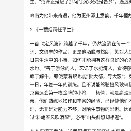
生。”或许正是应了那句“此心安处是吾乡”，遥
岭南为他带来奇遇，他为惠州添上意韵。千年恒
2.《一蓑烟雨任平生》
一首《定风波》跨越了千年，仍然流淌在每一个
词、文俱丰的作品，更是他洒脱与豁朗，笑对人
日常生活中的小事，如何才能拥有这样良好的心
水也。”善于游泳的人，忘记了水能淹人，看待
庖丁解牛，即使蒙着眼也能“批大郤，导大窾”；
一日，年复一年的训练。且不说能驾驶挡风玻璃
京奥运会第一枚金牌的小将——杨倩，就是高速
亲，他们熟练地操作和丰富的经验，已经使他们
理，无非是对能力不够，对陌生事物的恐惧。因
过“料峭春风吹酒醒”，必得“山头斜照却相迎”。