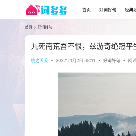
首页
好词好句
经典
首页
好词好句
九死南荒吾不恨，兹游奇绝冠平
桃之夭夭
•
2022年1月2日 08:11
•
好词好句
•
阅读