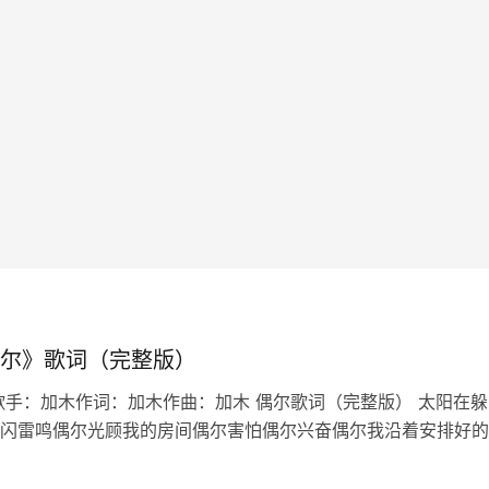
尔》歌词（完整版）
歌手：加木作词：加木作曲：加木 偶尔歌词（完整版） 太阳在躲
闪雷鸣偶尔光顾我的房间偶尔害怕偶尔兴奋偶尔我沿着安排好的
也想偏离适应最适合的生态偶尔也想迁徙偶尔家常便饭偶尔百怪
写作文到结尾发现偏题误…