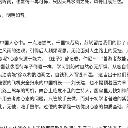
远的岭南，也显得不再可怖，只因天高水阔之处，风骨自成浩然。
故，明明如昔。
中国人心中。一点浩然气，千里快哉风，苏轼留给我们的除了
生风雨的达观，引得后人频频深思，无论面对人生路上的受挫，
态呢?心态来源于能力，《庄子》曾记载，仲尼曰：“善游者数能
船翻就像看待车子倒退一样，学习划船时自然心无所惧，从容自
卖油翁能“徐以杓酌油沥之，自钱孔入而钱不湿。”这皆出于他们
破裂的飞机安全归来的中国机长——刘长建，也不提顶着压力拿
公路上驾车的司机，舞台上临危不乱的主持人，厨房里刀快如神
不用去考虑心态的问题，只管放手去做。而对于初学者普遍的紧
此，无他，唯手熟尔。过硬的本领是一切优良心态的物质基础，