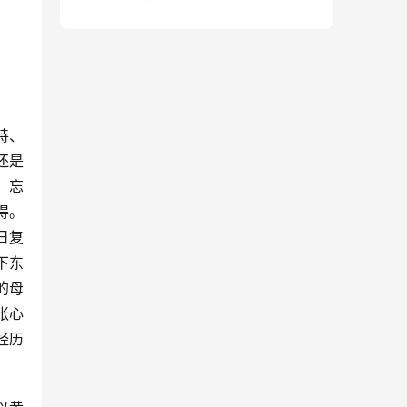
句）
诗、
还是
，忘
得。
日复
下东
的母
张心
经历