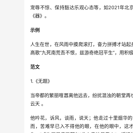
宠辱不惊、保持豁达乐观心态等，如2021年北京
《器》。
示例
人生在世，在风雨中摸爬滚打，奋力拼搏才站起
高歌“九死南荒吾不恨，兹游奇绝冠平生”，用积
范文
1.《无题》
当帝都的繁丽喧嚣离他远去，纷扰混浊的朝堂再
云天 。
他吟花，诉风，谈雨，说天；他走过十里烟华的
而，苦难早已入不得他的眼，在他的眼中，这才