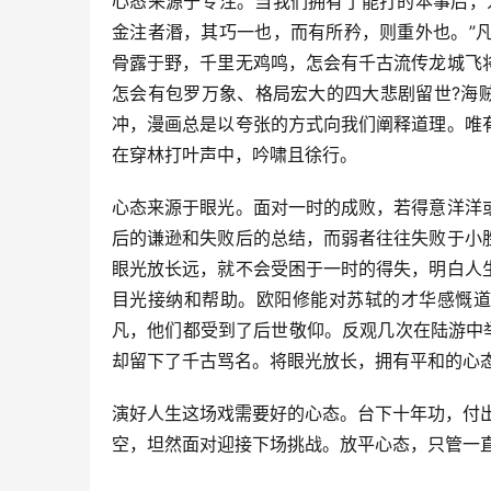
心态来源于专注。当我们拥有了能打的本事后，
金注者湣，其巧一也，而有所矜，则重外也。”
骨露于野，千里无鸡鸣，怎会有千古流传龙城飞
怎会有包罗万象、格局宏大的四大悲剧留世?海
冲，漫画总是以夸张的方式向我们阐释道理。唯
在穿林打叶声中，吟啸且徐行。
心态来源于眼光。面对一时的成败，若得意洋洋
后的谦逊和失败后的总结，而弱者往往失败于小
眼光放长远，就不会受困于一时的得失，明白人
目光接纳和帮助。欧阳修能对苏轼的才华感慨道
凡，他们都受到了后世敬仰。反观几次在陆游中
却留下了千古骂名。将眼光放长，拥有平和的心
演好人生这场戏需要好的心态。台下十年功，付
空，坦然面对迎接下场挑战。放平心态，只管一