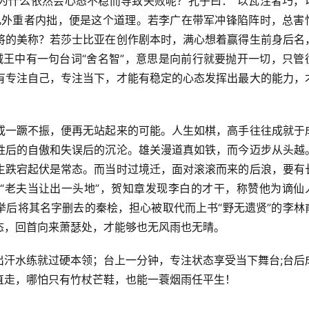
为什么依然会心态不稳而导致失败呢？孔子曰：“以瓦注者巧，
凡外重者内拙，便是这个道理。若李广在带军冲锋陷阵时，总害
将的美称？若莎士比亚在创作剧本时，满心想着赢得生前身后名
贼王中有一句台词“舍名智”，意思是向前行就要抛开一切，只管
有专注自己，专注当下，才能有稳定的心态发挥出最大的能力，
或一蹶不振，便再无站起来的可能。人生如棋，高手往往成就于
胜后的自傲和失误后的沉沦。雄关漫道真如铁，而今迈步从头越
生跌宕起伏是常态。而当时过境迁，面对滚滚而来的后浪，要有
“老夫当让出一头地”，贺知章发现李白的才干，称赞他为谪仙
举后将其名字删去的秦桧，担心被取代而上书“野无遗贤”的李林
态，回首向来萧瑟处，才能够也无风雨也无晴。
出汗水练就过硬本领；台上一分钟，专注状态享受当下舞台;台后
直走，哪怕只有竹杖芒鞋，也能一蓑烟雨任平生！