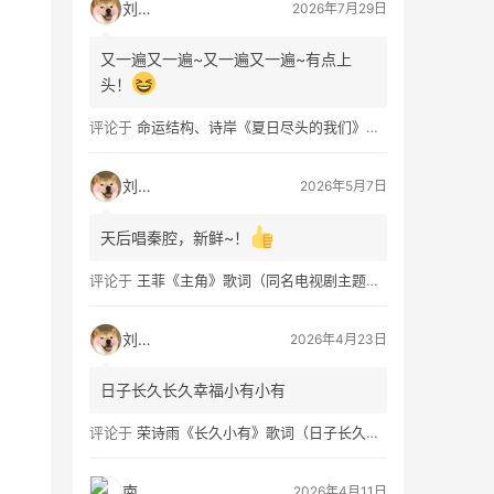
刘看山
2026年7月29日
又一遍又一遍~又一遍又一遍~有点上
头！
评论于
命运结构、诗岸《夏日尽头的我们》歌词及钢琴谱免费获取
刘看山
2026年5月7日
天后唱秦腔，新鲜~！
评论于
王菲《主角》歌词（同名电视剧主题曲）
刘看山
2026年4月23日
日子长久长久幸福小有小有
评论于
荣诗雨《长久小有》歌词（日子长久幸福小有）
南穑
2026年4月11日