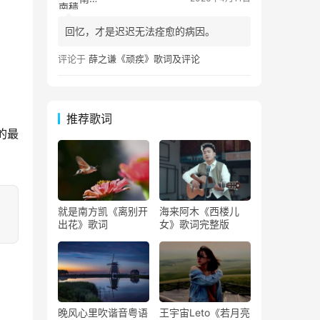
回忆，才是迟迟无法痊愈的病因。
评论于
薛之谦《顽疾》歌词及评论
推荐歌词
的最
就是南方凯《离别开
海来阿木《西楼儿
出花》歌词
女》歌词完整版
晚风心里吹谐音粤语
王宇宙Leto《若月亮