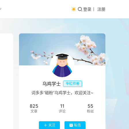
登录
注册
乌鸡学士
专栏作者
词多多“磁粉”乌鸡学士，欢迎关注~
825
11
55
文章
评论
粉丝
关注
私信