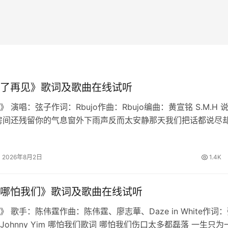
了再见》歌词及歌曲在线试听
 演唱：弦子作词：Rbujo作曲：Rbujo编曲：黄宣铭 S.M.H 
房间还残留你的气息窗外下雨声反而太安静那天我们把话都说尽
慢想起我学会不再问原因也删掉所有讯息原来最难的不是分离是
铭心说…
2026年8月2日
1.4K
哪怕我们》歌词及歌曲在线试听
 歌手：陈伟霆作曲：陈伟霆、廖志華、Daze in White作词
Johnny Yim 哪怕我们歌词 哪怕我们伤口太多都磊落 一生只为