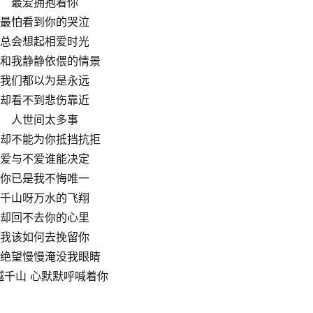
最爱拥抱着你
最怕看到你的哭泣
总会想起相爱时光
和我静静依偎的情景
我们都以为是永远
却看不到悲伤靠近
人世间太多事
却不能为你抵挡抗拒
爱与不爱谁能决定
你已是我不悔唯一
千山呀万水的飞翔
却回不去你的心里
我该如何去挽留你
绝望慢慢淹没我眼睛
越千山 心默默呼喊着你