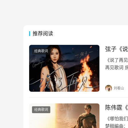
推荐阅读
弦子《说
经典歌词
《说了再见》
再见歌词 
每个夜里慢
惯如此刻骨
刘看山
陈伟霆《
经典歌词
《哪怕我们》
楚翹編曲：