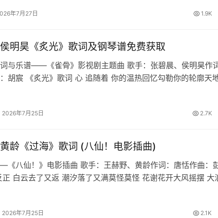
独自平凡还没…
2026年7月27日
1.9K
侯明昊《炙光》歌词及钢琴谱免费获取
词与乐谱——《雀骨》影视剧主题曲 歌手：张碧晨、侯明昊作
：胡宸 《炙光》歌词 心 追随着 你的温热回忆勾勒你的轮廓天
 逆着风 代价为何知你知我不负承诺将信念的痕迹重合这一程有
同往哪怕生死之…
2026年7月25日
2.7K
黄龄《过海》歌词 (八仙！电影插曲)
—《八仙！》电影插曲 歌手：王赫野、黄龄作词：唐恬作曲：
反正 白云去了又返 潮汐落了又满莫怪莫怪 花谢花开大风摇摆 大
伴反正 麻烦渡了又来 招式出了又攒该怎么办 就怎么办潇潇洒洒 
台王赫…
2026年7月25日
2.1K