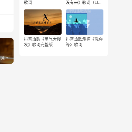
歌词
没有来》歌词（LIVE
版）
抖音热歌《勇气大爆
抖音热歌承桓《我会
发》歌词完整版
等》歌词
一篇