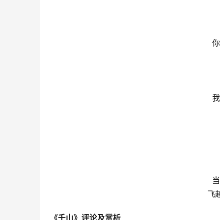
你
我
当
飞
《千山》评论及赏析