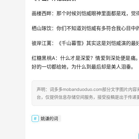
画楼西畔：那个时候刘恺威眼神里面都是戏，觉
栖山琢饮：你们不知道刘恺威有多符合我心目中的霸道
彼岸江蓠：《千山暮雪》其实这是刘恺威演的最
红糖黑桃A：什么才是深爱？情爱到深处便是痛
好的一切都给她，为什么到最后却是美人泪垂。
声明：词多多mobanduoduo.com部分文字图
台，仅提供信息存储空间服务，接受投稿是出于传递
姚谦的词