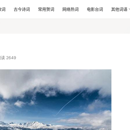
歌词
古今诗词
常用贺词
网络热词
电影台词
其他词语
读 2649