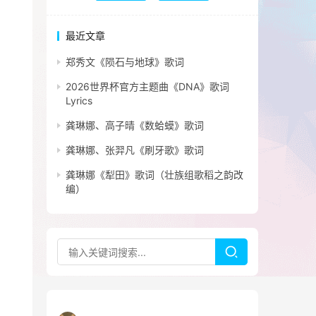
最近文章
郑秀文《陨石与地球》歌词
2026世界杯官方主题曲《DNA》歌词
Lyrics
龚琳娜、高子晴《数蛤蟆》歌词
龚琳娜、张羿凡《刷牙歌》歌词
龚琳娜《犁田》歌词（壮族组歌稻之韵改
编）