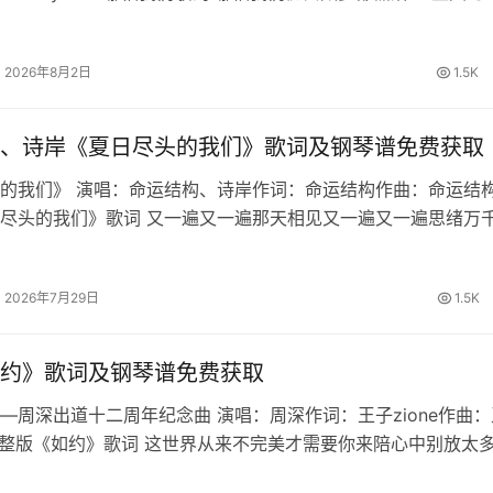
我们直闯战火跟着我 生路由双手开拓天道昭昭 破尽虚妄铁骨不
2026年8月2日
1.5K
、诗岸《夏日尽头的我们》歌词及钢琴谱免费获取
的我们》 演唱：命运结构、诗岸作词：命运结构作曲：命运结构
尽头的我们》歌词 又一遍又一遍那天相见又一遍又一遍思绪万
你能否回忆起最初时的誓约繁星啊坠落于海的那边明月也倒转向
的最后一页由我来写盛…
2026年7月29日
1.5K
约》歌词及钢琴谱免费获取
—周深出道十二周年纪念曲 演唱：周深作词：王子zione作曲：
e 完整版《如约》歌词 这世界从来不完美才需要你来陪心中别放太
遗憾共处的时间美妙却又短暂想一瞬定格成永远孤单会成为戒不