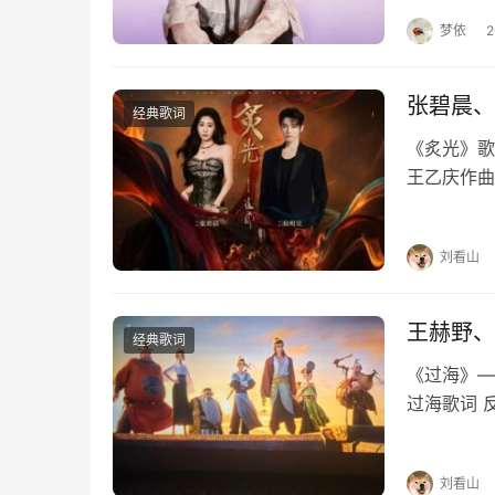
的习惯剩我
梦依
张碧晨、
经典歌词
《炙光》歌
王乙庆作曲
耳边静默若
我只愿与你
刘看山
王赫野、
经典歌词
《过海》—
过海歌词 
摆 都是舞
爱爱 同个
刘看山