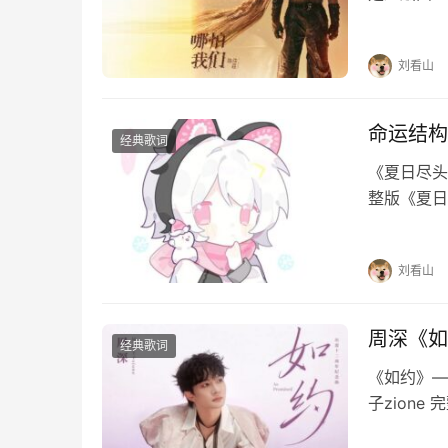
念执着哪怕
万古…
刘看山
命运结构
经典歌词
《夏日尽头
整版《夏日
夏日尽头的
河倾斜故事
刘看山
周深《如
经典歌词
《如约》—
子zion
待才不害怕