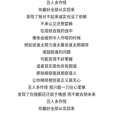
丑人多作怪
你最好全部从实招来
发现了账对不起来诚实也没了依赖
不承认又还想耍赖
在成就自我的途中
难免会碰到令人作呕的时候
例如说谁太努力谁太着急谁太照顺序
谁鼓励谁的问题
可能变得不好掌握
或者其实是你另有图谋
那就揭穿面具揭穿道义
让你继续相信是正义是无心
丑人多作怪 我只能一刀往心里窜
发现了你我都还迁就于情感 而不敢去想未来
丑人多作怪
你最好全部从实招来