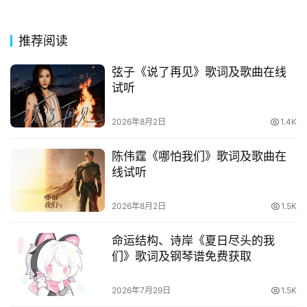
词
推荐阅读
电
影
弦子《说了再见》歌词及歌曲在线
台
试听
词
2026年8月2日
1.4K
其
他
陈伟霆《哪怕我们》歌词及歌曲在
词
线试听
语
2026年8月2日
1.5K
命运结构、诗岸《夏日尽头的我
们》歌词及钢琴谱免费获取
2026年7月29日
1.5K