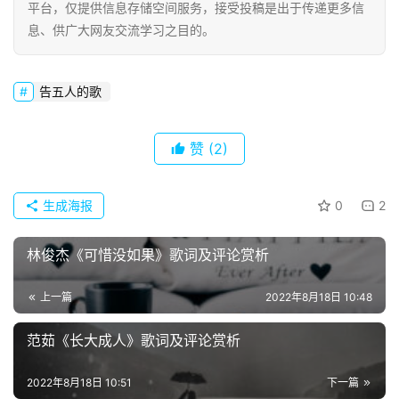
平台，仅提供信息存储空间服务，接受投稿是出于传递更多信
息、供广大网友交流学习之目的。
告五人的歌
赞
(2)
生成海报
0
2
首
页
林俊杰《可惜没如果》歌词及评论赏析
好
上一篇
2022年8月18日 10:48
词
范茹《长大成人》歌词及评论赏析
好
句
2022年8月18日 10:51
下一篇