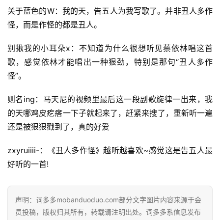
关于蓝色的W：我的天，告五人为我写歌了。并非丑人多作
怪，而是作怪的都是丑人。
别揪我的小耳朵x：不知道为什么很想听见蔡依林唱这首
歌，感觉依林才能唱出一种狠劲，特别是那句“丑人多作
怪”。
则名ing：马天尼的视频里最后这一段副歌旋律一出来，我
的天哪鸡皮疙瘩一下子就起来了，赶紧来搜了，重新听一遍
还是被狠狠戳到了，真的好爱
zxyruiiii-：《丑人多作怪》越听越喜欢~感觉这是告五人最
好听的一首!
声明：词多多mobanduoduo.com部分文字图片内容来源于会
员投稿，版权归其所有，转载请注明出处。词多多系信息发布