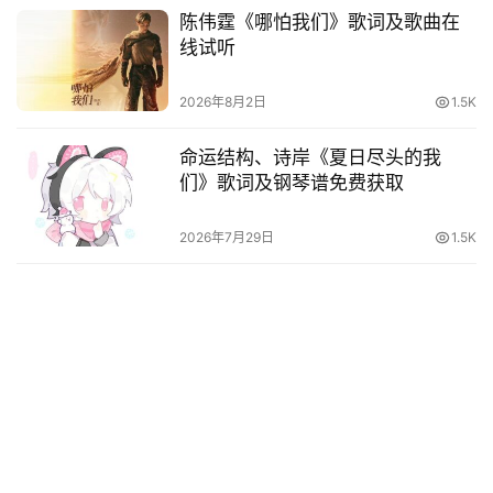
台
陈伟霆《哪怕我们》歌词及歌曲在
词
线试听
其
2026年8月2日
1.5K
他
词
命运结构、诗岸《夏日尽头的我
语
们》歌词及钢琴谱免费获取
2026年7月29日
1.5K