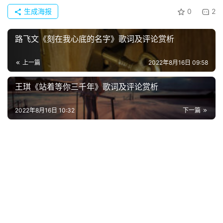
生成海报
0
2
路飞文《刻在我心底的名字》歌词及评论赏析
上一篇
2022年8月16日 09:58
首
页
王琪《站着等你三千年》歌词及评论赏析
好
2022年8月16日 10:32
下一篇
词
好
句
经
典
歌
词