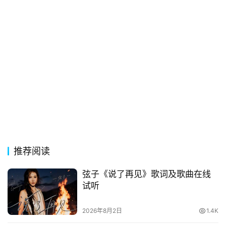
古
今
诗
词
常
登录
注册
用
贺
词
网
推荐阅读
络
热
弦子《说了再见》歌词及歌曲在线
词
试听
电
2026年8月2日
1.4K
影