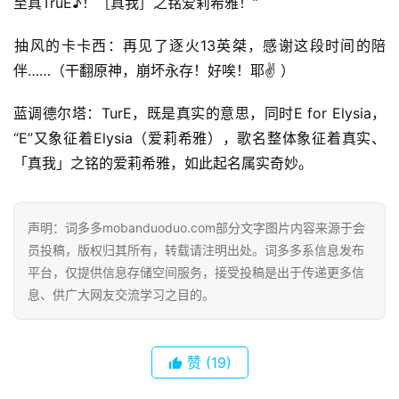
至真TruE♪​！［真我］之铭爱莉希雅！”
​抽风的卡卡西：再见了逐火13英桀，感谢这段时间的陪
伴……（干翻原神，崩坏永存！好唉！耶✌ ）
蓝调德尔塔：TurE，既是真实的意思，同时E for Elysia，
“E”又象征着Elysia（爱莉希雅），歌名整体象征着真实、
「真我」之铭的爱莉希雅，如此起名属实奇妙。
声明：词多多mobanduoduo.com部分文字图片内容来源于会
员投稿，版权归其所有，转载请注明出处。词多多系信息发布
平台，仅提供信息存储空间服务，接受投稿是出于传递更多信
息、供广大网友交流学习之目的。
赞
(19)