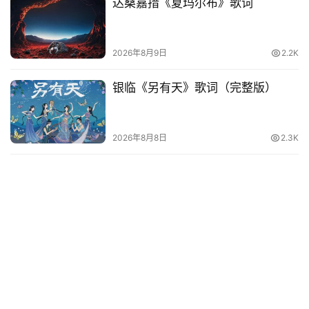
达桑嘉措《夏玛尔布》歌词
电
影
2026年8月9日
2.2K
台
词
银临《另有天》歌词（完整版）
其
他
2026年8月8日
2.3K
词
语