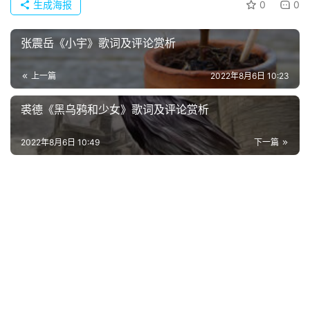
生成海报
0
0
张震岳《小宇》歌词及评论赏析
上一篇
2022年8月6日 10:23
裘德《黑乌鸦和少女》歌词及评论赏析
2022年8月6日 10:49
下一篇
首
页
好
词
好
句
经
典