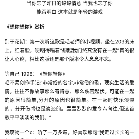
当你忘了昨日的绵绵情意 当我也忘了你
能否明白 这本就是年轻的游戏
《想你想你》赏析
别于花期：第一次听这歌是毛老师的小视频，坐在203的床
上，红着脸，哽咽得唱着“想起我们终究没有在一起”真的很
让人心疼，相比这版还是那个版本令人念念不忘。
等自己_1998：《想你想你》
毛不易创作手记:“非常俗的名字,非常俗的歌，现实生活的爱
情。往往不像故事那么有诗意、那么跌宕起伏。可能在一起
的原因很简单,分开的原因也很简单。在一起时快乐淡淡
的，分开伤感也是淡淡的。轰轰烈烈的爱令厶向往,但这首
歌平平淡淡的我们。”
我废物一个c：听了一万多遍，好喜欢那句“我走过长长的一