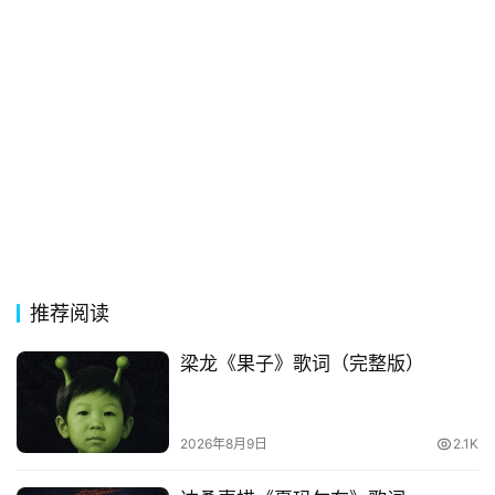
歌
词
古
今
诗
词
常
登录
注册
用
贺
推荐阅读
词
梁龙《果子》歌词（完整版）
网
络
热
2026年8月9日
2.1K
词