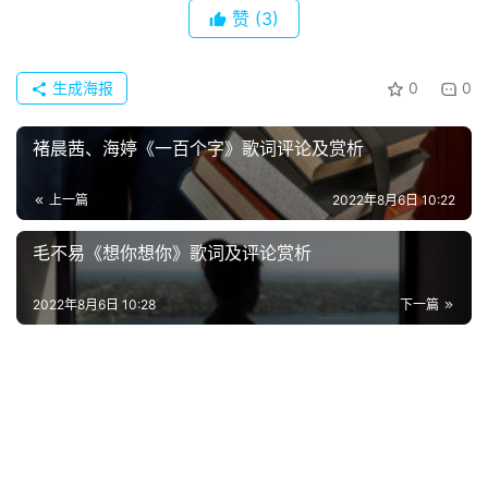
赞
(3)
生成海报
0
0
褚晨茜、海婷《一百个字》歌词评论及赏析
上一篇
2022年8月6日 10:22
毛不易《想你想你》歌词及评论赏析
首
页
2022年8月6日 10:28
下一篇
好
词
好
句