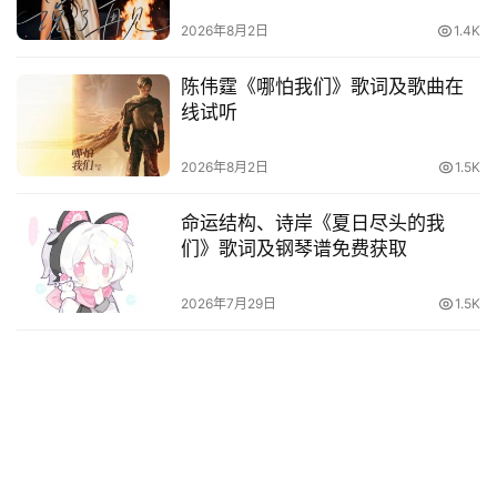
词
2026年8月2日
1.4K
电
陈伟霆《哪怕我们》歌词及歌曲在
影
线试听
台
词
2026年8月2日
1.5K
其
命运结构、诗岸《夏日尽头的我
他
们》歌词及钢琴谱免费获取
词
语
2026年7月29日
1.5K