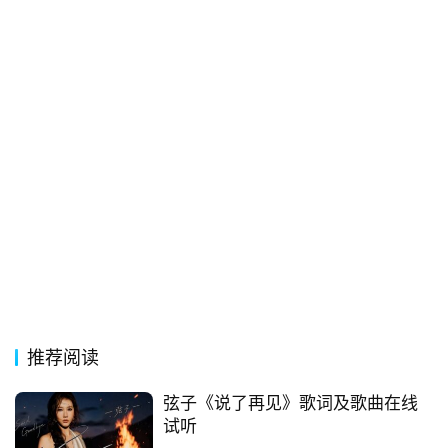
经
典
歌
词
古
今
诗
词
常
登录
注册
用
贺
词
推荐阅读
网
弦子《说了再见》歌词及歌曲在线
络
试听
热