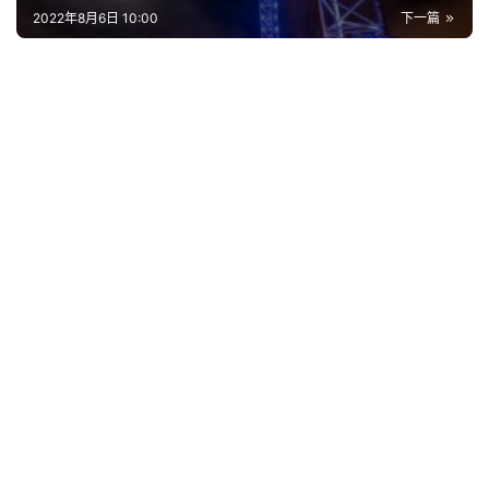
2022年8月6日 10:00
下一篇
首
页
好
词
好
句
经
典
歌
词