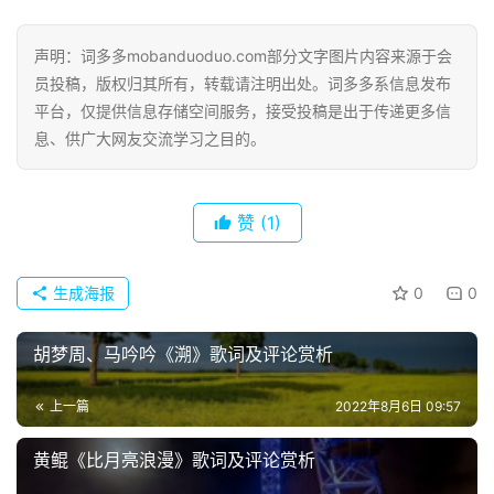
声明：词多多mobanduoduo.com部分文字图片内容来源于会
员投稿，版权归其所有，转载请注明出处。词多多系信息发布
平台，仅提供信息存储空间服务，接受投稿是出于传递更多信
息、供广大网友交流学习之目的。
赞
(1)
生成海报
0
0
胡梦周、马吟吟《溯》歌词及评论赏析
上一篇
2022年8月6日 09:57
黄鲲《比月亮浪漫》歌词及评论赏析