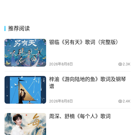
古
今
诗
词
推荐阅读
常
银临《另有天》歌词（完整版）
登录
注册
用
贺
词
2026年8月8日
2.3K
网
梓渝《游向陆地的鱼》歌词及钢琴
络
谱
热
词
2026年8月8日
2.4K
电
周深、舒楠《每个人》歌词
影
台