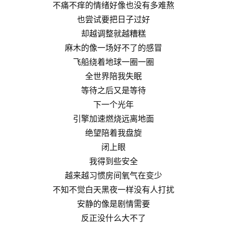
不痛不痒的情绪好像也没有多难熬
也尝试要把日子过好
却越调整就越糟糕
麻木的像一场好不了的感冒
飞船绕着地球一圈一圈
全世界陪我失眠
等待之后又是等待
下一个光年
引擎加速燃烧远离地面
绝望陪着我盘旋
闭上眼
我得到些安全
越来越习惯房间氧气在变少
不知不觉白天黑夜一样没有人打扰
安静的像是剧情需要
反正没什么大不了