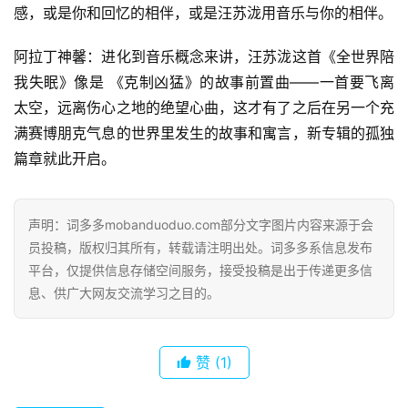
感，或是你和回忆的相伴，或是汪苏泷用音乐与你的相伴。
阿拉丁神馨：进化到音乐概念来讲，汪苏泷这首《全世界陪
我失眠》像是 《克制凶猛》的故事前置曲——一首要飞离
太空，远离伤心之地的绝望心曲，这才有了之后在另一个充
满赛博朋克气息的世界里发生的故事和寓言，新专辑的孤独
篇章就此开启。
声明：词多多mobanduoduo.com部分文字图片内容来源于会
员投稿，版权归其所有，转载请注明出处。词多多系信息发布
平台，仅提供信息存储空间服务，接受投稿是出于传递更多信
息、供广大网友交流学习之目的。
赞
(1)
首