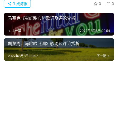
生成海报
0
0
页
马赛克《霓虹甜心》歌词及评论赏析
好
词
上一篇
2022年8月6日 09:54
好
句
胡梦周、马吟吟《溯》歌词及评论赏析
经
2022年8月6日 09:57
下一篇
典
歌
词
古
今
诗
词