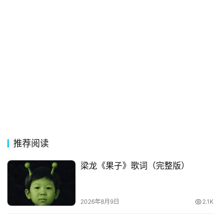
常
登录
注册
用
贺
词
网
络
热
词
电
影
推荐阅读
台
词
梁龙《果子》歌词（完整版）
其
他
2026年8月9日
2.1K
词