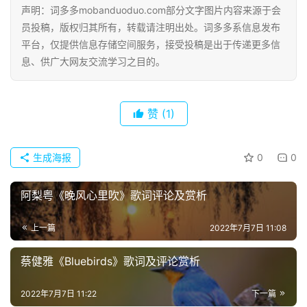
声明：词多多mobanduoduo.com部分文字图片内容来源于会
员投稿，版权归其所有，转载请注明出处。词多多系信息发布
平台，仅提供信息存储空间服务，接受投稿是出于传递更多信
息、供广大网友交流学习之目的。
首
页
赞
(1)
好
词
好
生成海报
0
0
句
阿梨粤《晚风心里吹》歌词评论及赏析
经
典
上一篇
2022年7月7日 11:08
歌
词
蔡健雅《Bluebirds》歌词及评论赏析
2022年7月7日 11:22
下一篇
古