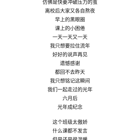
仿佛是快要冲破压力的茧
离校后大家又各自熬夜
早上的黑眼圈
课上的小困倦
一天一天又一天
我只想要拉住流年
好好的说声再见
遗憾感谢
都回不去昨天
我只想铭记这瞬间
我们一起走过的光年
六月后
光年成纪念
这个班级太傲娇
什么课都不发言
但是还是很温暖