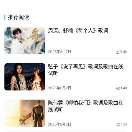
其
推荐阅读
他
词
周深、舒楠《每个人》歌词
语
2026年8月7日
2.4K
弦子《说了再见》歌词及歌曲在线
试听
2026年8月2日
1.4K
陈伟霆《哪怕我们》歌词及歌曲在
线试听
2026年8月2日
1.5K