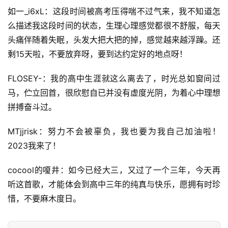
如一_i6xL：这段时间被高考压得喘不过气来，我不知道怎
么描述我这段时间的状态，生理心理感觉都很不舒服，每天
头痛伴随着失眠，头发大把大把的掉，感觉越来越浮躁。还
剩15天啦，不要放弃呀，要到达约定好的地点呀！
FLOSEY-：我的高中生涯就这么离去了，时光总如窗间过
马，伫立回首，很欣慰自已并没有虚度光阴，为着心中理想
拼搏奋斗过。
MTjjrisk：努力不会被辜负，我也要为我自己加油啦！
2023我来了！
cocool的嗄井：如今已经大三，又过了一个三年，今天再
听这首歌，才能体会到高中三年的纯真与快乐，愿拥有时珍
惜，不要麻木度日。