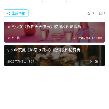
生成海报
0
1
元气少女《祝你天天快乐》歌词及评论赏析
上一篇
2022年7月4日 13:09
yihuik苡慧《热恋冰淇淋》歌词及评论赏析
2022年7月5日 11:31
下一篇
首
页
好
词