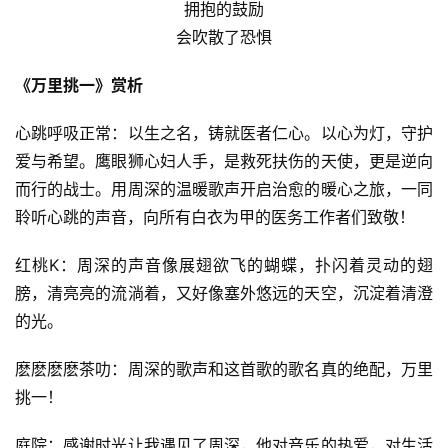
拥抱的鼓励
会吹散了恐惧
《万里挑一》赏析
心跳呼吸正常：以生之名，铸就医者仁心。以心为灯，守护
爱与希望。鹰眼狮心妇人手，是救死扶伤的天使，更是逆向
而行的战士。用周深的温暖歌声开启治愈的暖心之旅，一同
聆听心跳的声音，向所有白衣为甲的医务工作者们致敬！
红桃K：周深的声音像展翅欲飞的蝴蝶，扑闪着灵动的翅
膀，清亮亮的流淌着，又好像塞外悠远的天空，沉淀着清澄
的光。
麽麽麽麽茶叻：周深的歌声和这首歌的歌名真的绝配，万里
挑一！
庭院：感谢时光让我遇见了周深，他对音乐的热爱，对生活