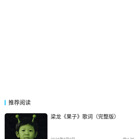
好
句
经
典
歌
词
古
今
诗
词
推荐阅读
常
登录
注册
用
梁龙《果子》歌词（完整版）
贺
词