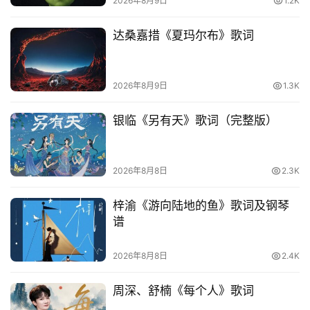
2026年8月9日
1.2K
网
络
达桑嘉措《夏玛尔布》歌词
热
词
2026年8月9日
1.3K
电
影
银临《另有天》歌词（完整版）
台
词
2026年8月8日
2.3K
其
他
梓渝《游向陆地的鱼》歌词及钢琴
词
谱
语
2026年8月8日
2.4K
周深、舒楠《每个人》歌词