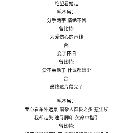
绝望看她走
毛不易：
分手两字 情绝不留
曾比特:
为爱伤心的声线
合:
变了怀旧
曾比特:
爱不轰动了 什么都嫌少
合:
最终这片段完了
毛不易：
专心看⻋外远景 嘈杂人群极之多 惹尘埃
我却走失 遍寻脚印 欠命中指引
曾比特: