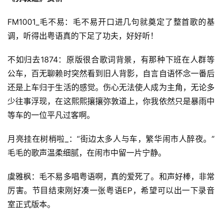
FM1001_毛不易：毛不易开口进几句就奠定了整首歌的基
调，听得出粤语真的下足了功夫，好好听！
不如归去1874：原版很合歌词背景，有那种下班在人群等
公车，百无聊赖时突然看到旧人背影，自言自语怀念一番后
还是上车归于生活的感觉。伤心无法使人成为主角，无论多
首
少往事浮现，在这熙熙攘攘弥敦道上，你我依然只是暴雨中
页
等车的一位平凡过客啊。
好
月亮挂在树梢啦_：“街边太多人与车，繁华闹市人醉夜。” 
词
毛毛的歌声温柔细腻，在闹市中留一片宁静。
好
句
虞雅枫：毛不易多唱粤语啊，真的爱死了。和声好棒，非常
厉害。节目结束刚好凑一张粤语EP，希望可以出一下录音
经
室正式版本。
典
歌