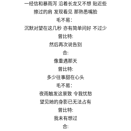
一经信和暴雨泻 沿着⻓⻰又不想 贴近些
擦过的肩 发现看⻅ 那熟悉嘴脸
毛不易：
沉默对望在这几秒 亦有简单问好 不过少
曾比特:
然后再次说告别
合:
像重遇那天
曾比特:
多少往事甜在心头
毛不易：
夜雨触发这景致 令我忧愁
望⻅她的身影已无法占有
曾比特:
我未有想过
合: