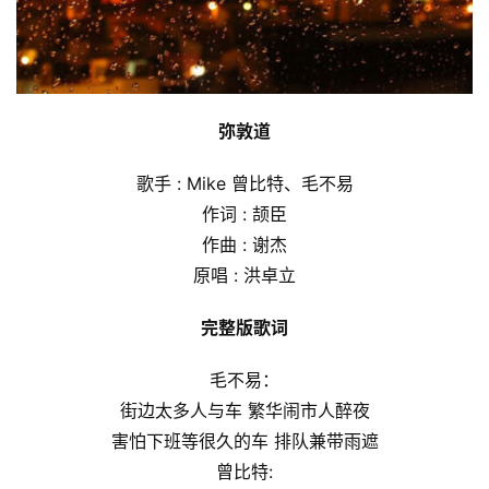
弥敦道
歌手 : Mike 曾比特、毛不易
作词 : 颉臣
作曲 : 谢杰
原唱 : 洪卓立
完整版歌词
毛不易：
街边太多人与⻋ 繁华闹市人醉夜
害怕下班等很久的⻋ 排队兼带雨遮
曾比特: