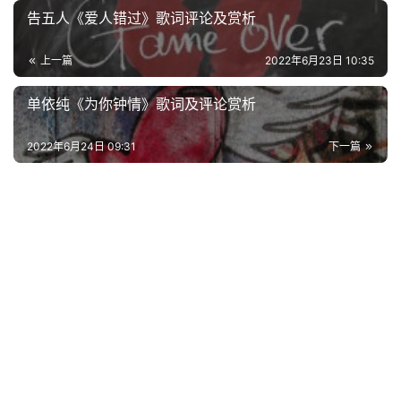
电
告五人《爱人错过》歌词评论及赏析
影
台
上一篇
2022年6月23日 10:35
词
单依纯《为你钟情》歌词及评论赏析
其
他
2022年6月24日 09:31
下一篇
词
语