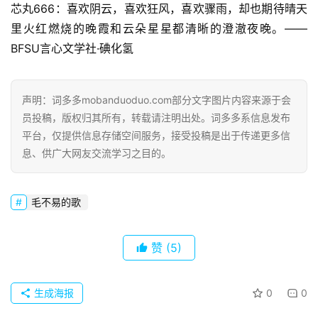
芯丸666：喜欢阴云，喜欢狂风，喜欢骤雨，却也期待晴天
词
里火红燃烧的晚霞和云朵星星都清晰的澄澈夜晚。——
BFSU言心文学社·碘化氢
古
今
诗
声明：词多多mobanduoduo.com部分文字图片内容来源于会
词
员投稿，版权归其所有，转载请注明出处。词多多系信息发布
平台，仅提供信息存储空间服务，接受投稿是出于传递更多信
常
息、供广大网友交流学习之目的。
登录
注册
用
贺
词
毛不易的歌
网
赞
(5)
络
热
词
生成海报
0
0