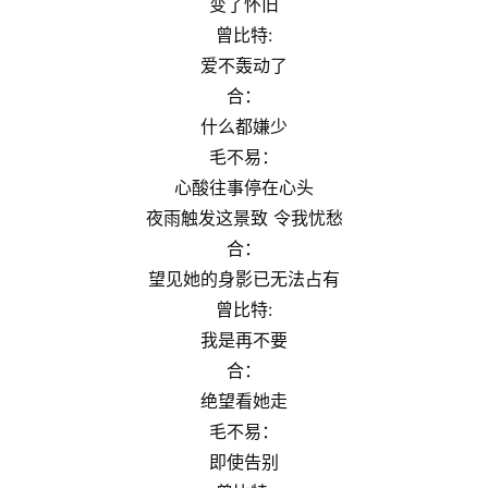
变了怀旧
曾比特:
爱不轰动了
合：
什么都嫌少
毛不易：
心酸往事停在心头
夜雨触发这景致 令我忧愁
合：
望⻅她的身影已无法占有
曾比特:
我是再不要
合：
绝望看她走
毛不易：
即使告别