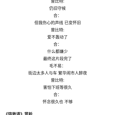
曾比特:
仍旧守候
合：
但我伤心的声线 已变怀旧
曾比特:
爱不轰动了
合：
什么都嫌少
最终这片段完了
毛不易：
街边太多人与⻋ 繁华闹市人醉夜
曾比特:
害怕下班等很久
合：
怀念很久也 不够
《弥敦道》赏析