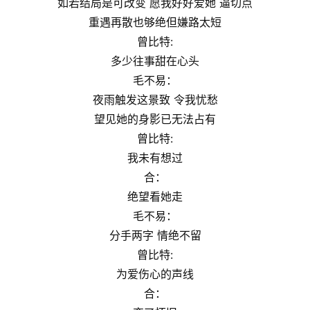
如若结局是可改变 愿我好好爱她 逼切点
重遇再散也够绝但嫌路太短
曾比特:
多少往事甜在心头
毛不易：
夜雨触发这景致 令我忧愁
望⻅她的身影已无法占有
曾比特:
我未有想过
合：
绝望看她走
毛不易：
分手两字 情绝不留
曾比特:
为爱伤心的声线
合：