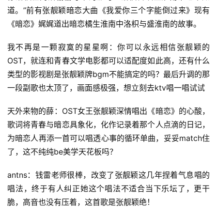
道。”前有张靓颖暗恋大曲《我爱你三个字能倒过来》现有
《暗恋》娓娓道出暗恋橘生淮南中洛枳与盛淮南的故事。
我不再是一颗寂寞的星星啊：你可以永远相信张靓颖的
OST，就连和青春文学电影都可以适配度如此高，还有什么
类型的影视剧是张靓颖牌bgm不能搞定的吗？最后升调的那
一段副歌也太顶了，画面感极强，想立刻去ktv唱一唱试试
天外来物的薛：OST女王张靓颖深情唱出《暗恋》的心酸，
歌词将青春与暗恋具象化，化作记录着那个人点滴的日记，
为暗恋人再添一首可以唱透心事的循环单曲，妥妥match住
了，这不纯纯be美学天花板吗？
antns：钱雷老师很棒，改变了张靓颖这几年捏着气息唱的
唱法，终于有人纠正她这个唱法不适合当下乐坛了，更干
脆，高音也没有压着，这首歌是张靓颖绝！