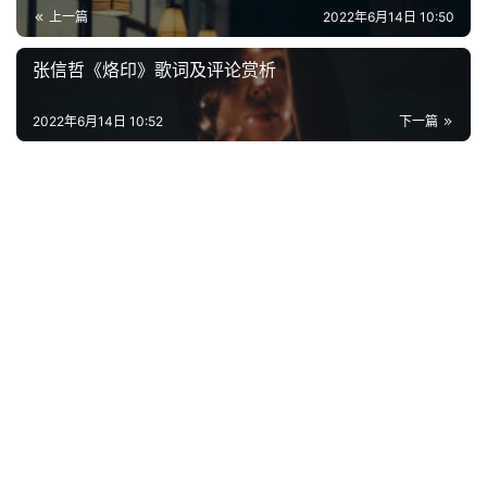
上一篇
2022年6月14日 10:50
首
页
张信哲《烙印》歌词及评论赏析
2022年6月14日 10:52
下一篇
好
词
好
句
经
典
歌
词
古
今
诗
词