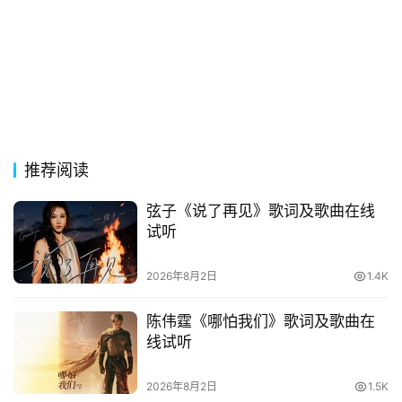
常
登录
注册
用
贺
词
网
推荐阅读
络
热
弦子《说了再见》歌词及歌曲在线
词
试听
电
2026年8月2日
1.4K
影
台
陈伟霆《哪怕我们》歌词及歌曲在
词
线试听
其
2026年8月2日
1.5K