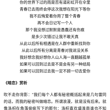
你的世界下过的雨是否有道彩虹开在伞里
青春已去雨终会停这次我想在阳光下等你
我不后悔爱着你用了整个青春
再不会日记写一个人
那个我没想过默默是愚蠢还有伤痕
是多少次错过让我不敢天真
从此以后所有相遇是在人群中重新找到你
从此以后所有分离是青春对我说没关系
我好想念我好想你人山人海一直翻越孤单
如果可以回到过去是不是会有另一种结局
如果可以回到过去我一定不顾一切去爱你
《暗恋》赏析
吹不走你背影：“我们每个人都有秘密概括起来是几句雷同
的话，而我的秘密叫做暗恋。所谓浪漫，就是没有后来。就
像洛枳在角落偷偷写下的那句：洛枳喜欢盛淮南谁也不知