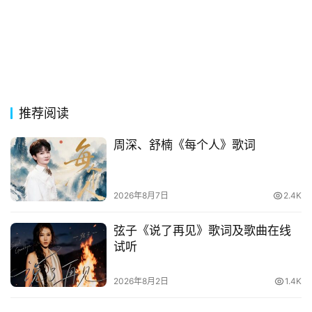
词
网
络
热
词
推荐阅读
电
周深、舒楠《每个人》歌词
影
台
词
2026年8月7日
2.4K
其
弦子《说了再见》歌词及歌曲在线
他
试听
词
语
2026年8月2日
1.4K