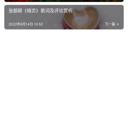
好
词
张靓颖《暗恋》歌词及评论赏析
好
句
2022年6月14日 10:52
下一篇
经
典
歌
词
古
今
诗
词
常
登录
注册
用
贺