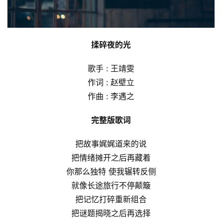
揉碎夜的光
歌手 : 王靖雯
作词 : 赵壁立
作曲 : 李遇之
完整版歌词
把故事娓娓道来的说
把情绪摊开之后再藏着
你那么独特 使我辗转反侧
就像长途旅行不停颠簸
把记忆打碎重新组合
把谜题揭晓之后再选择