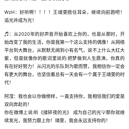
WzH：好听啊！！！！王靖雯捂住耳朵，继续向前跑吧！
追光并成为光！
♬：从2020年的好声音开始喜欢上你的，也是从那时，开
始改变了我的生活，你是我第一个这么支持的偶像！从网络
平台到大舞台，从默默无闻到小有名气，说不上什么大红大
紫，但是就像你的歌词里说的:把梦做到人生鼎沸，你真的
有在好好努力！从闪光的乐队到为歌而赞，我相信你一定会
有更大的舞台，也坚信着总有一天会有一个属于王靖雯的时
代！
阿滢：我也会以你做榜样，一直支持你，我相信我们的爱是
双向奔赴的！
你在微博上说:听《揉碎夜的光》 成为自己的光💡那你就继
续发光，我努力跟上你！靖雯，我会永远支持你的！