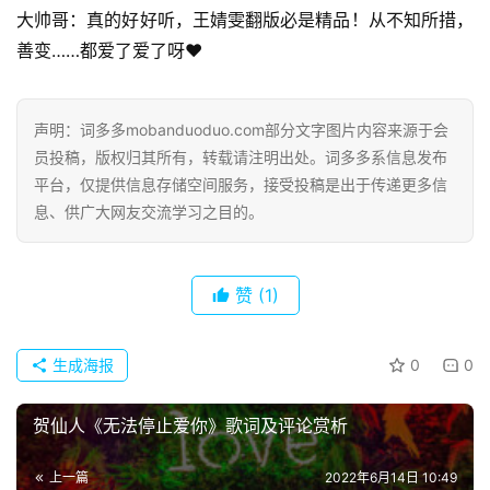
大帅哥：真的好好听，王婧雯翻版必是精品！从不知所措，
善变……都爱了爱了呀❤️
声明：词多多mobanduoduo.com部分文字图片内容来源于会
员投稿，版权归其所有，转载请注明出处。词多多系信息发布
平台，仅提供信息存储空间服务，接受投稿是出于传递更多信
息、供广大网友交流学习之目的。
赞
(1)
生成海报
0
0
首
贺仙人《无法停止爱你》歌词及评论赏析
页
上一篇
2022年6月14日 10:49