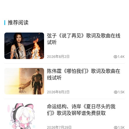
网
络
热
推荐阅读
词
弦子《说了再见》歌词及歌曲在线
试听
电
影
2026年8月2日
1.4K
台
词
陈伟霆《哪怕我们》歌词及歌曲在
线试听
其
他
2026年8月2日
1.5K
词
语
命运结构、诗岸《夏日尽头的我
们》歌词及钢琴谱免费获取
2026年7月29日
1.5K