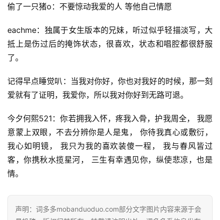
偷了一只猪o：不要惊动我爱的人 等他自己情愿
eachme：独属于女生版本的兄妹，听过似乎轻描淡写，大
抵上是伤过后的掩饰状态，很喜欢，状态和唱腔都很舒服
了。
记得早点睡觉叭：当我对你好，你也对我好的时候，那一刻
爱就有了证明，我爱你，所以我对你好到无路可退。
今夕何熙521：你若拥我入怀，疼我入骨，护我周全， 我愿
意蒙上双眼，不去分辨你是人是鬼， 你待我真心或敷衍，
我心如明镜， 我只为我的喜欢装傻一程， 我与春风皆过
客，你携秋水揽星河， 三生有幸遇见你，纵使悲凉，也是
情。
声明：词多多mobanduoduo.com部分文字图片内容来源于会