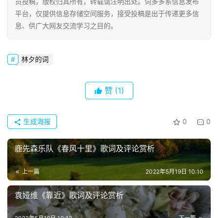
员投稿，版权归其所有，转载请注明出处。词多多系信息发布
平台，仅提供信息存储空间服务，接受投稿是出于传递更多信
息、供广大网友交流学习之目的。
林夕的词
赞
(1)
生成海报
0
0
鹿先森乐队《春风十里》歌词及评论赏析
首
上一篇
2022年5月19日 10:10
页
袁娅维《靠近》歌词及评论赏析
好
词