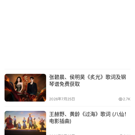
张碧晨、侯明昊《炙光》歌词及钢
琴谱免费获取
2026年7月25日
2.7K
王赫野、黄龄《过海》歌词 (八仙！
电影插曲)