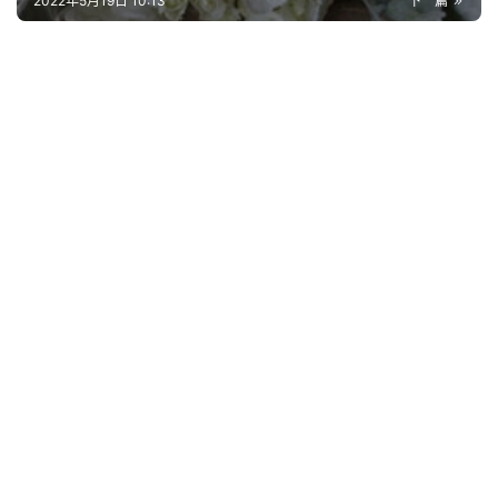
2022年5月19日 10:13
下一篇
好
句
经
典
歌
词
古
今
诗
词
常
登录
注册
用
贺
词