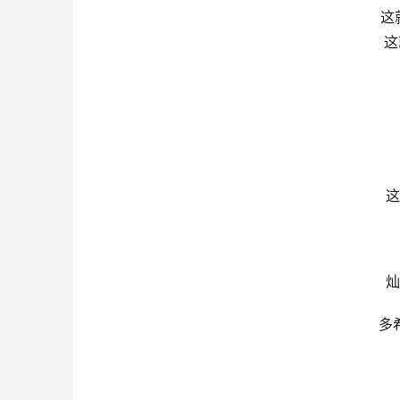
这就
这
这
灿
多