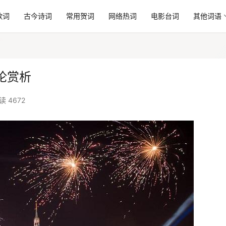
歌词
古今诗词
常用贺词
网络热词
电影台词
其他词语
论赏析
读 4672