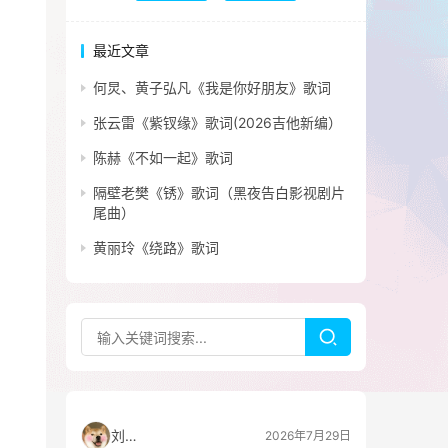
最近文章
何炅、黄子弘凡《我是你好朋友》歌词
张云雷《紫钗缘》歌词(2026吉他新编）
陈赫《不如一起》歌词
隔壁老樊《锈》歌词（黑夜告白影视剧片
尾曲）
黄丽玲《绕路》歌词
刘看山
2026年7月29日