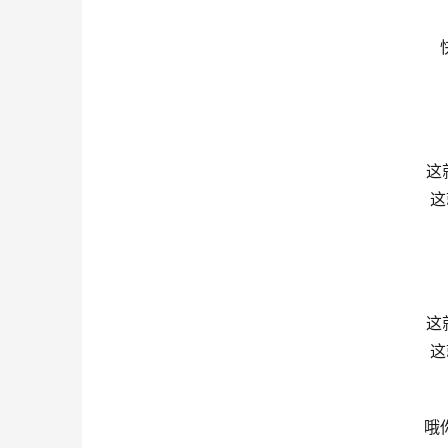
这就
这
这就
这
哦