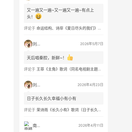
又一遍又一遍~又一遍又一遍~有点上
头！
评论于
命运结构、诗岸《夏日尽头的我们》歌词及钢琴谱免费获取
刘看山
2026年5月7日
天后唱秦腔，新鲜~！
评论于
王菲《主角》歌词（同名电视剧主题曲）
刘看山
2026年4月23日
日子长久长久幸福小有小有
评论于
荣诗雨《长久小有》歌词（日子长久幸福小有）
南穑
2026年4月11日