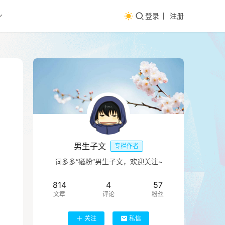
登录
注册
男生子文
专栏作者
词多多“磁粉”男生子文，欢迎关注~
814
4
57
文章
评论
粉丝
关注
私信