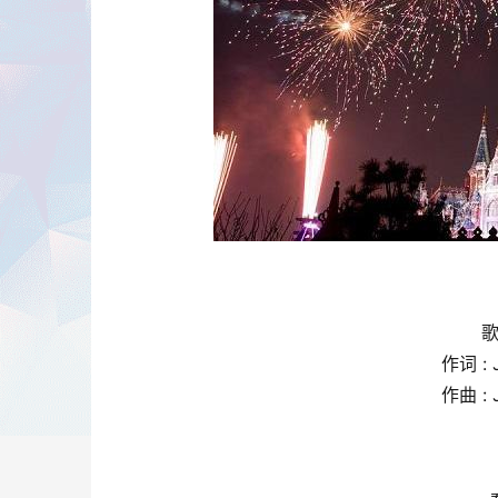
歌
作词 : J
作曲 : J