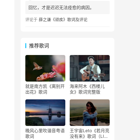
回忆，才是迟迟无法痊愈的病因。
评论于
薛之谦《顽疾》歌词及评论
推荐歌词
就是南方凯《离别开
海来阿木《西楼儿
出花》歌词
女》歌词完整版
晚风心里吹谐音粤语
王宇宙Leto《若月亮
歌词
没有来》歌词（LIVE