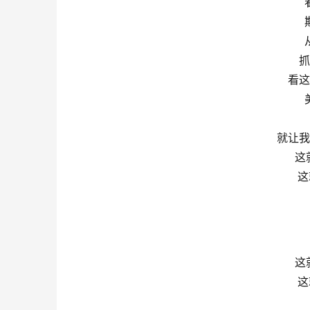
抓
看这
就让我
这就
这
这就
这