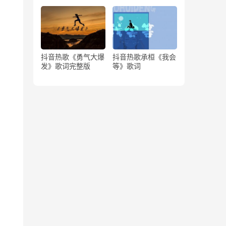
版）
抖音热歌《勇气大爆
抖音热歌承桓《我会
发》歌词完整版
等》歌词