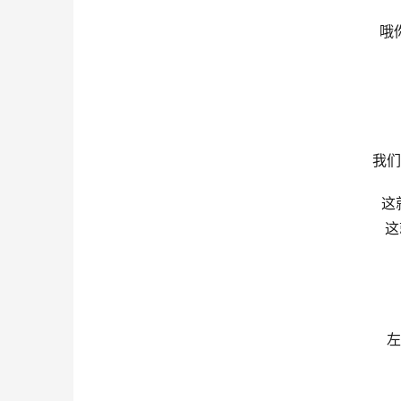
哦
我们
这就
这
左