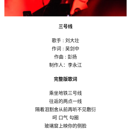
三号线
歌手 : 刘大壮
作词 : 吴剑中
作曲 : 彭扬
制作人：李永江
完整版歌词
乘坐地铁三号线
往返的两点一线
隔着泪割舍从前再听不见敷衍
呵 口气 勾圈
玻璃窗上映你的侧脸