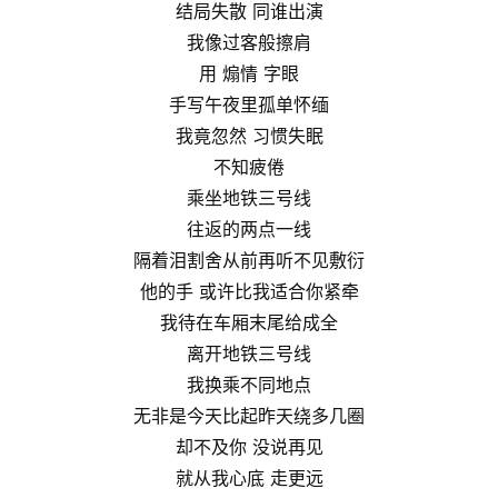
结局失散 同谁出演
我像过客般擦肩
用 煽情 字眼
手写午夜里孤单怀缅
我竟忽然 习惯失眠
不知疲倦
乘坐地铁三号线
往返的两点一线
隔着泪割舍从前再听不见敷衍
他的手 或许比我适合你紧牵
我待在车厢末尾给成全
离开地铁三号线
我换乘不同地点
无非是今天比起昨天绕多几圈
却不及你 没说再见
就从我心底 走更远