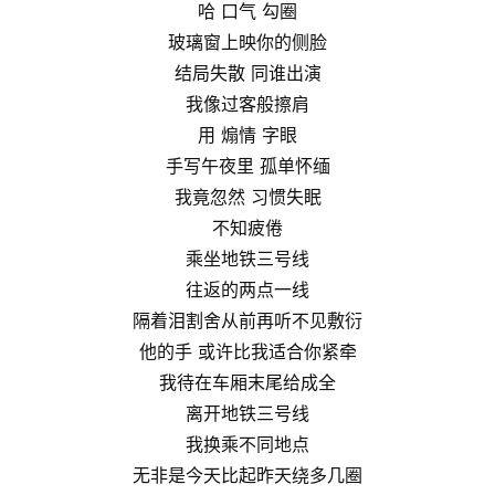
哈 口气 勾圈
玻璃窗上映你的侧脸
结局失散 同谁出演
我像过客般擦肩
用 煽情 字眼
手写午夜里 孤单怀缅
我竟忽然 习惯失眠
不知疲倦
乘坐地铁三号线
往返的两点一线
隔着泪割舍从前再听不见敷衍
他的手 或许比我适合你紧牵
我待在车厢末尾给成全
离开地铁三号线
我换乘不同地点
无非是今天比起昨天绕多几圈