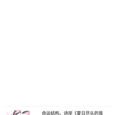
命运结构、诗岸《夏日尽头的我