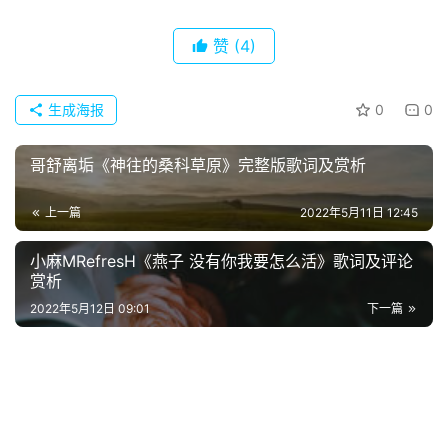
首
赞
(4)
页
生成海报
0
0
好
词
哥舒离垢《神往的桑科草原》完整版歌词及赏析
好
句
上一篇
2022年5月11日 12:45
经
小麻MRefresH《燕子 没有你我要怎么活》歌词及评论
典
赏析
歌
2022年5月12日 09:01
下一篇
词
古
今
诗
词