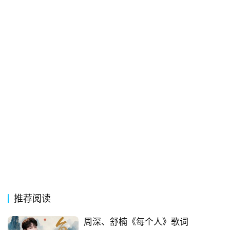
常
登录
注册
用
贺
词
网
络
热
词
电
影
台
词
推荐阅读
周深、舒楠《每个人》歌词
其