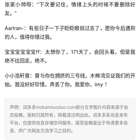
张家小帅呀：“下次要记住，情绪上头的时候不要删除好
友。”
Aarlran-：有些日子一下子眨眨眼就过去了，愿你今后遇到
的人，值得你错过我。
宝宝宝宝宝宝ff：太想你了，171天了，会回头看，但是我
绝不往回走，绝不。
小小浩轩曾：曾与你在拥挤的三号线，木棉湾见证我们的开
始。我没好好珍惜，弄丢了你。我爱你，lmy ！
声明：词多多mobanduoduo.com部分文字图片内容来源于会
员投稿，版权归其所有，转载请注明出处。词多多系信息发布
平台，仅提供信息存储空间服务，接受投稿是出于传递更多信
息、供广大网友交流学习之目的。