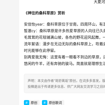
大夏河
《神往的桑科草原》赏析
安佳怡year：桑科草原位于甘南，四周环山，
皙澈cy：桑科草原是许多热爱草原的人向往已
毛茸茸的花毯铺满山坡，各色的野花迎风起舞，
流年絮语：漫步在无边无际的桑科草原上，吹着
时光能够在此停留。
别再爱我无悔：这里有着一眼看不到边的草原，
悠闲的牛羊，还有奔驰的骏马。简直就是理想生
声明：本文由作者“哥舒离垢”原创，在词多多首发，版权
投稿是出于传递更多信息、供广大网友交流学习之目的。转载或引用请
原创
原创歌词