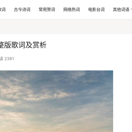
歌词
古今诗词
常用贺词
网络热词
电影台词
其他词语
整版歌词及赏析
读 2381