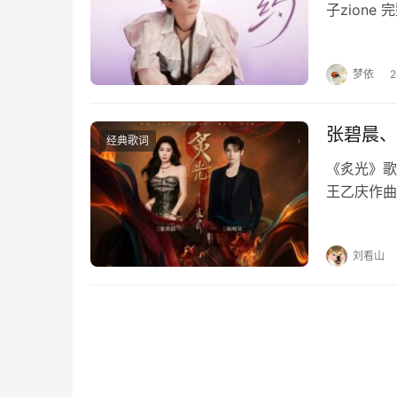
子zion
待才不害怕
的习惯剩我
梦依
张碧晨、
经典歌词
《炙光》歌
王乙庆作曲
耳边静默若
我只愿与你
刘看山