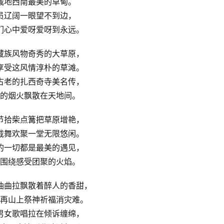
臧地西南最美的草甸。
员辽阔一眼望不到边，
们心中爱呀爱呀到永远。
藏族风物奇秀的大草原，
享受这风情淳朴的草滩。
古老的扎西奇寺美名传，
的烟火飘散在天地间。
节拾柴点篝把草原增艳，
载舞欢聚一堂无限悠闲。
的一切都是最美的遇见，
围绕感受团聚的火焰。
油曲拉飘散着醉人的香甜，
再山上祭神祈福消灾难。
男女歌唱拉在倾诉缠绵，