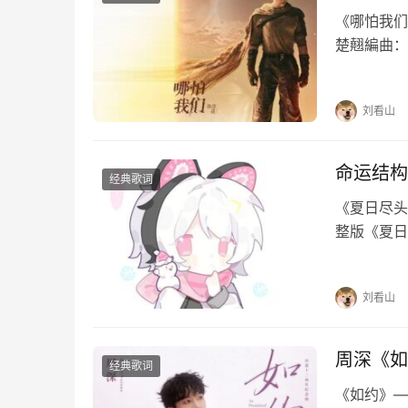
《哪怕我们》
楚翹編曲：
念执着哪怕
万古…
刘看山
命运结构
经典歌词
《夏日尽头
整版《夏日
夏日尽头的
河倾斜故事
刘看山
周深《如
经典歌词
《如约》—