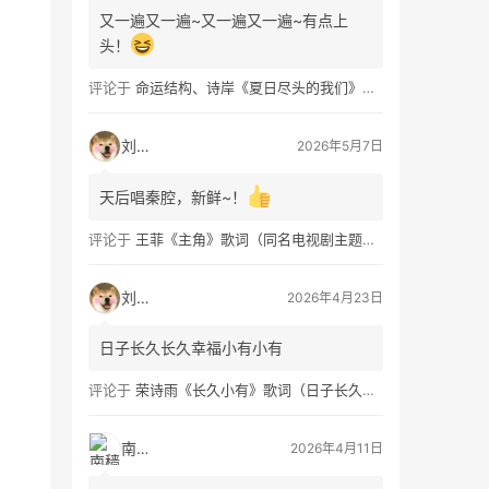
又一遍又一遍~又一遍又一遍~有点上
头！
评论于
命运结构、诗岸《夏日尽头的我们》歌词及钢琴谱免费获取
刘看山
2026年5月7日
天后唱秦腔，新鲜~！
评论于
王菲《主角》歌词（同名电视剧主题曲）
刘看山
2026年4月23日
日子长久长久幸福小有小有
评论于
荣诗雨《长久小有》歌词（日子长久幸福小有）
南穑
2026年4月11日