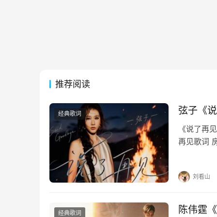
推荐阅读
弦子《说
经典歌词
《说了再见》
再见歌词 
每个夜里慢
惯如此刻骨
刘看山
陈伟霆《
经典歌词