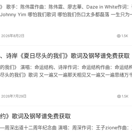
 歌手：陈伟霆作曲：陈伟霆、廖志華、Daze in White作词
Johnny Yim 哪怕我们歌词 哪怕我们伤口太多都磊落 一生只为
我们直闯战火跟着我 生路由双手开拓天道昭昭 破尽虚妄铁骨不
2026年8月2日
1.5K
、诗岸《夏日尽头的我们》歌词及钢琴谱免费获取
的我们》 演唱：命运结构、诗岸作词：命运结构作曲：命运结构
尽头的我们》歌词 又一遍又一遍那天相见又一遍又一遍思绪万
你能否回忆起最初时的誓约繁星啊坠落于海的那边明月也倒转向
的最后一页由我来写盛…
2026年7月29日
1.5K
约》歌词及钢琴谱免费获取
—周深出道十二周年纪念曲 演唱：周深作词：王子zione作曲：