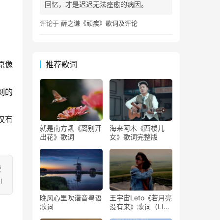
回忆，才是迟迟无法痊愈的病因。
评论于
薛之谦《顽疾》歌词及评论
推荐歌词
原像
刻的
仅有
就是南方凯《离别开
海来阿木《西楼儿
出花》歌词
女》歌词完整版
受
l
晚风心里吹谐音粤语
王宇宙Leto《若月亮
歌词
没有来》歌词（LIVE
版）