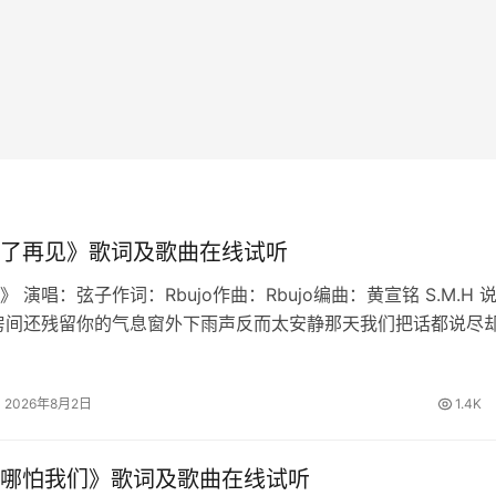
了再见》歌词及歌曲在线试听
 演唱：弦子作词：Rbujo作曲：Rbujo编曲：黄宣铭 S.M.H 
房间还残留你的气息窗外下雨声反而太安静那天我们把话都说尽
慢想起我学会不再问原因也删掉所有讯息原来最难的不是分离是
铭心说…
2026年8月2日
1.4K
哪怕我们》歌词及歌曲在线试听