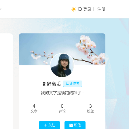
登录
注册
哥舒离垢
认证作者
我的文字是愤跑的蹄子~
4
0
3
文章
评论
粉丝
关注
私信