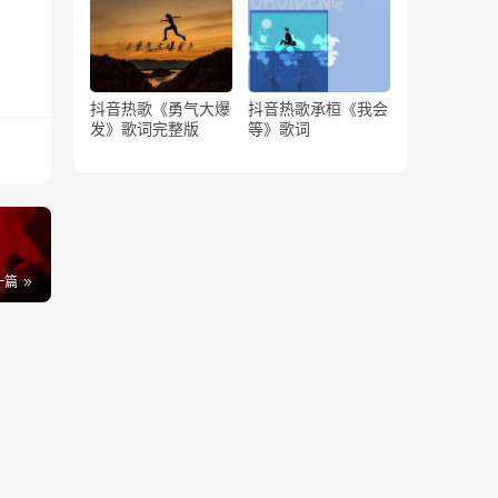
抖音热歌《勇气大爆
抖音热歌承桓《我会
发》歌词完整版
等》歌词
一篇