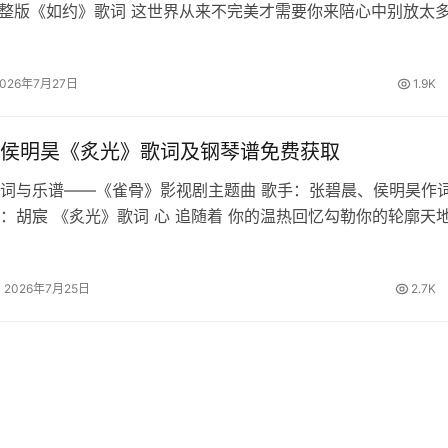
e 完整版《如约》歌词 这世界从来不完美才需要你来陪心中别放太
遗憾共处的时间美妙却又短暂想一瞬定格成永远孤单会成为戒不
独自平凡还没…
2026年7月27日
1.9K
侯明昊《炙光》歌词及钢琴谱免费获取
词与乐谱——《雀骨》影视剧主题曲 歌手：张碧晨、侯明昊作
：胡宸 《炙光》歌词 心 追随着 你的温热回忆勾勒你的轮廓天
 逆着风 代价为何知你知我不负承诺将信念的痕迹重合这一程有
同往哪怕生死之…
2026年7月25日
2.7K