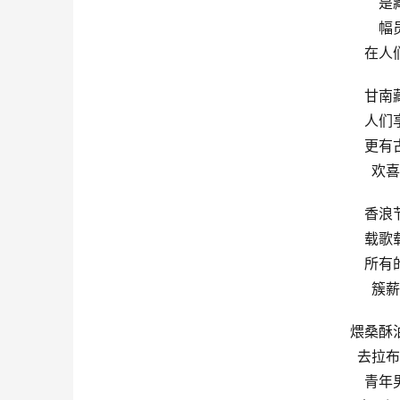
是
幅
在人
甘南
人们
更有
欢喜
香浪
载歌
所有
簇薪
煨桑酥
去拉布
青年