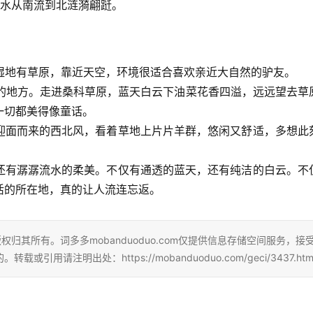
水从南流到北涟漪翩跹。
有湿地有草原，靠近天空，环境很适合喜欢亲近大自然的驴友。
久的地方。走进桑科草原，蓝天白云下油菜花香四溢，远远望去草
一切都美得像童话。
迎面而来的西北风，看着草地上片片羊群，悠闲又舒适，多想此
还有潺潺流水的柔美。不仅有通透的蓝天，还有纯洁的白云。不
活的所在地，真的让人流连忘返。
归其所有。词多多mobanduoduo.com仅提供信息存储空间服务，接
注明出处：https://mobanduoduo.com/geci/3437.htm