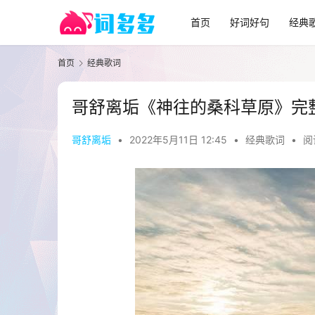
首页
好词好句
经典
首页
经典歌词
哥舒离垢《神往的桑科草原》完
哥舒离垢
•
2022年5月11日 12:45
•
经典歌词
•
阅