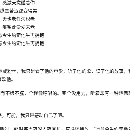
感激天意碰着你
纵是苦涩都变得美
天也老任海也老
唯望此爱爱未老
意今生约定他生再拥抱
意今生约定他生再拥抱
迷、影迷或粉丝，我只是看了他的电影，听了他的歌，读了他的故事，
喜欢他。
。柔而不娘不腻，全程像哼唱的。完全没用力，听着却有一种飚完
哭。可能，我只是感动自己了吧。
5年就听过，那时每当夜深人静耳机一直循环播放。“愿意今生约定他