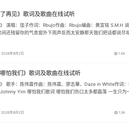
了再见》歌词及歌曲在线试听
 演唱：弦子作词：Rbujo作曲：Rbujo编曲：黄宣铭 S.M.H 
房间还残留你的气息窗外下雨声反而太安静那天我们把话都说尽
慢想起我学会不再问原因也删掉所有讯息原来最难的不是分离是
铭心说…
2026年8月2日
1.4K
哪怕我们》歌词及歌曲在线试听
 歌手：陈伟霆作曲：陈伟霆、廖志華、Daze in White作词
Johnny Yim 哪怕我们歌词 哪怕我们伤口太多都磊落 一生只为
我们直闯战火跟着我 生路由双手开拓天道昭昭 破尽虚妄铁骨不
2026年8月2日
1.5K