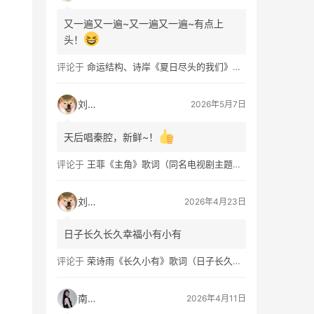
又一遍又一遍~又一遍又一遍~有点上
头！
评论于
命运结构、诗岸《夏日尽头的我们》歌词及钢琴谱免费获取
刘看山
2026年5月7日
天后唱秦腔，新鲜~！
评论于
王菲《主角》歌词（同名电视剧主题曲）
刘看山
2026年4月23日
日子长久长久幸福小有小有
评论于
荣诗雨《长久小有》歌词（日子长久幸福小有）
南穑
2026年4月11日