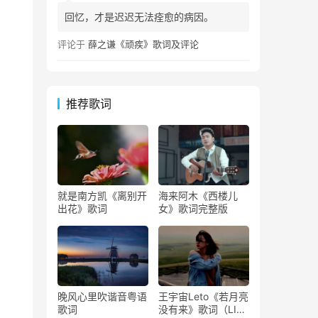
回忆，才是迟迟无法痊愈的病因。
评论于
薛之谦《顽疾》歌词及评论
推荐歌词
就是南方凯《离别开
海来阿木《西楼儿
出花》歌词
女》歌词完整版
晚风心里吹谐音粤语
王宇宙Leto《若月亮
歌词
没有来》歌词（LIVE