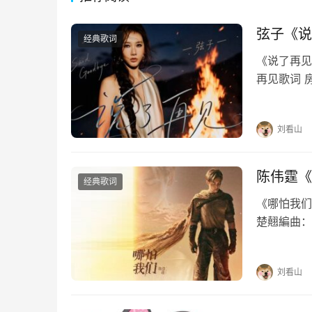
弦子《说
经典歌词
《说了再见》
再见歌词 
每个夜里慢
惯如此刻骨
刘看山
陈伟霆《
经典歌词
《哪怕我们》
楚翹編曲：
念执着哪怕
万古…
刘看山