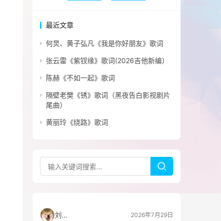
最近文章
何炅、黄子弘凡《我是你好朋友》歌词
张云雷《紫钗缘》歌词(2026吉他新编）
陈赫《不如一起》歌词
隔壁老樊《锈》歌词（黑夜告白影视剧片
尾曲）
黄丽玲《绕路》歌词
刘看山
2026年7月29日