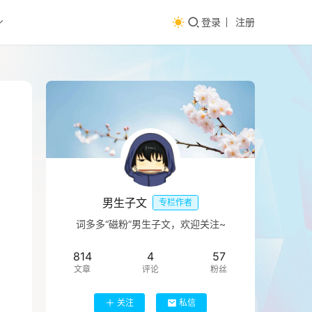
登录
注册
男生子文
专栏作者
词多多“磁粉”男生子文，欢迎关注~
814
4
57
文章
评论
粉丝
关注
私信