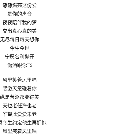
静静燃亮这份爱
是你的声音
夜夜陪伴我的梦
交出真心真的美
无尽每日每天想你
今生今世
宁愿名利抛开
潇洒跟你飞
风里笑着风里唱
感激天意碰着你
纵是苦涩都变得美
天也老任海也老
唯望此爱爱未老
意今生约定他生再拥抱
风里笑着风里唱