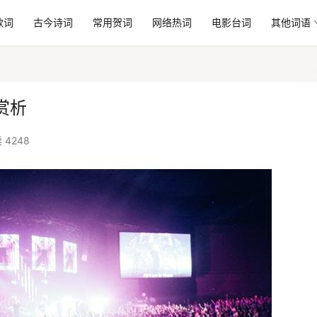
歌词
古今诗词
常用贺词
网络热词
电影台词
其他词语
赏析
 4248