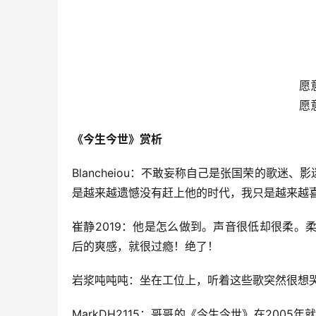
愿
愿
《今生今世》赏析
Blancheiou：不敢妄称自己是张国荣的歌
是越来越遗憾没有赶上他的时代，我只是越来越
崔静2019：他是怎么做到。声音很低却很柔
后的爽感，就很过瘾！绝了！
岩浆吨吨吨：坐在工位上，听着这些歌突然很想
MarkDH2115：哥哥的《今生今世》在200