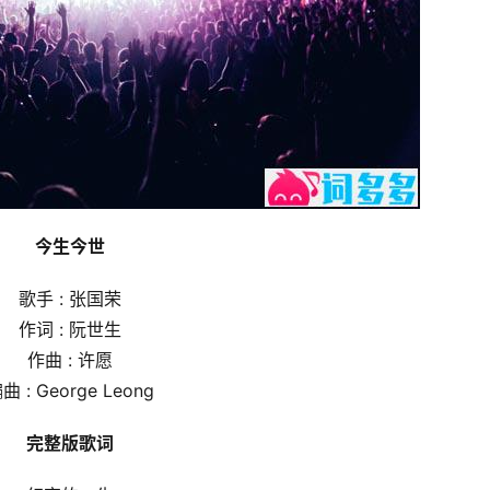
今生今世
歌手 : 张国荣
作词 : 阮世生
作曲 : 许愿
曲 : George Leong
完整版歌词