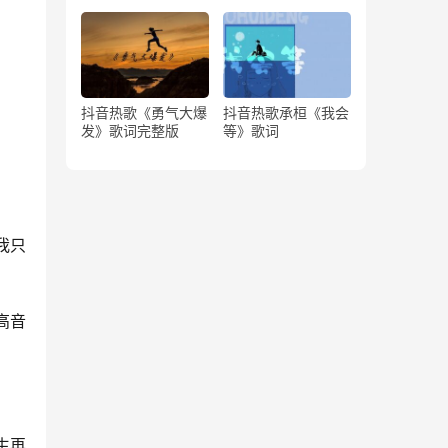
版）
抖音热歌《勇气大爆
抖音热歌承桓《我会
发》歌词完整版
等》歌词
我只
高音
生再