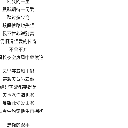
幻变的一生
默默期待一份爱
踏过多少弯
段段情路也失望
我不甘心说别离
仍旧渴望爱的传奇
不舍不弃
惧长夜空虚风中继续追
风里笑着风里唱
感激天意碰着你
纵是苦涩都变得美
天也老任海也老
唯望此爱爱未老
意今生约定他生再拥抱
是你的双手